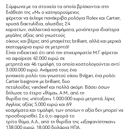
Σύμφωνα με τα στοιχεία τα οποία βρίσκονται στη
διάθεση της «Μ» ο κατηγορούμενος
φέρεται να έκλεψε πανάκριβα ρολόγια Rolex και Cartier,
χρυσά δακτυλίδια, αλυσίδες 24
καρατίων, συλλεκτικά κοσμήματα, μονόπετρα ιδιαίτερα
μεγάλης αξίας από γνωστούς
οίκους και βέρες από μπαγκέτες brilliant, αλλά και μερικά
εκατομμύρια ευρώ σε μετρητά!
Είναι ενδεικτικό ότι από την επιχειρηματία Μ.Γ. φέρεται
να αφαίρεσε 42.000 ευρώ σε
μετρητά και 46 τιμαλφή, τα οποία κοστολογούνται αντί
3.000.000 ευρώ. Ανάμεσά τους ένα
γυναικείο ρολόι του γνωστού οίκου Bvlgari, ένα ρολόι
Cartier baignore με brilliant, δυο
πεταλούδες vancleef και πολλά ακόμη. Βάσει όσων
δήλωσε το έτερο «θύμα», Α.Μ., από τη
θυρίδα της «πέταξαν» 1.000.000 ευρώ μετρητά, λίρες
Αγγλίας αξίας 5.000 ευρώ και 69
κοσμήματα και τιμαλφή, των οποίων η αξία δεν μπορεί να
προσδιορισθεί. Σε ό,τι αφορά το
τρίτο θύμα, Α.Α., από τη θυρίδα της «εξαφανίστηκαν»
138.000 ευρώ, 18.000 δολάρια ΗΠΑ,