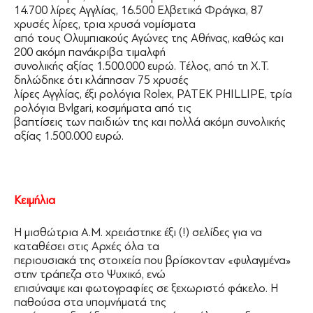
14.700 λίρες Αγγλίας, 16.500 Ελβετικά Φράγκα, 87
χρυσές λίρες, τρια χρυσά νομίσματα
από τους Ολυμπιακούς Αγώνες της Αθήνας, καθώς και
200 ακόμη πανάκριβα τιμαλφή
συνολικής αξίας 1.500.000 ευρώ. Τέλος, από τη Χ.Τ.
δηλώδηκε ότι κλάπησαν 75 χρυσές
λίρες Αγγλίας, έξι ρολόγια Rolex, PATEK PHILLIPE, τρία
ρολόγια Bvlgari, κοσμήματα από τις
βαπτίσεις των παιδιών της και πολλά ακόμη συνολικής
αξίας 1.500.000 ευρώ.
Κειμήλια
Η μισθώτρια Α.Μ. χρειάστηκε έξι (!) σελίδες για να
καταθέσει στις Αρχές όλα τα
περιουσιακά της στοιχεία που βρίσκονταν «φυλαγμένα»
στην τράπεζα στο Ψυχικό, ενώ
επισύναψε και φωτογραφίες σε ξεχωριστό φάκελο. Η
παθούσα στα υπομνήματά της