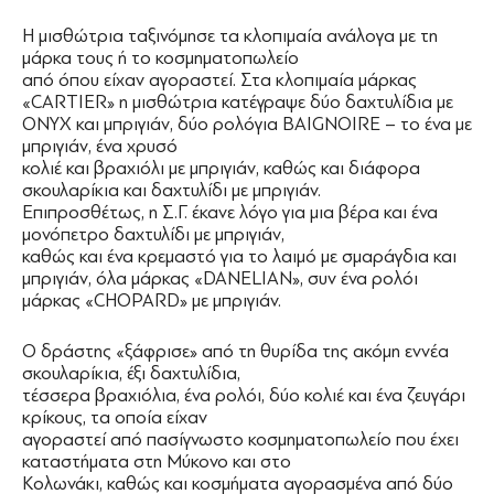
Η μισθώτρια ταξινόμησε τα κλοπιμαία ανάλογα με τη
μάρκα τους ή το κοσμηματοπωλείο
από όπου είχαν αγοραστεί. Στα κλοπιμαία μάρκας
«CARTIER» η μισθώτρια κατέγραψε δύο δαχτυλίδια με
ONYX και μπριγιάν, δύο ρολόγια BAIGNOIRE – το ένα με
μπριγιάν, ένα χρυσό
κολιέ και βραχιόλι με μπριγιάν, καθώς και διάφορα
σκουλαρίκια και δαχτυλίδι με μπριγιάν.
Επιπροσθέτως, η Σ.Γ. έκανε λόγο για μια βέρα και ένα
μονόπετρο δαχτυλίδι με μπριγιάν,
καθώς και ένα κρεμαστό για το λαιμό με σμαράγδια και
μπριγιάν, όλα μάρκας «DANELIAN», συν ένα ρολόι
μάρκας «CHOPARD» με μπριγιάν.
Ο δράστης «ξάφρισε» από τη θυρίδα της ακόμη εννέα
σκουλαρίκια, έξι δαχτυλίδια,
τέσσερα βραχιόλια, ένα ρολόι, δύο κολιέ και ένα ζευγάρι
κρίκους, τα οποία είχαν
αγοραστεί από πασίγνωστο κοσμηματοπωλείο που έχει
καταστήματα στη Μύκονο και στο
Κολωνάκι, καθώς και κοσμήματα αγορασμένα από δύο