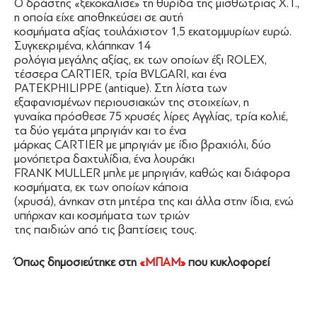
Ο δράστης «ξεκοκάλισε» τη θυρίδα της μισθώτριας Χ.Τ.,
η οποία είχε αποθηκεύσει σε αυτή
κοσμήματα αξίας τουλάχιστον 1,5 εκατομμυρίων ευρώ.
Συγκεκριμένα, κλάπηκαν 14
ρολόγια μεγάλης αξίας, εκ των οποίων έξι ROLEX,
τέσσερα CARTIER, τρία BVLGARI, και ένα
PATEKPHILIPPE (antique). Στη λίστα των
εξαφανισμένων περιουσιακών της στοιχείων, η
γυναίκα πρόσθεσε 75 χρυσές λίρες Αγγλίας, τρία κολιέ,
τα δύο γεμάτα μπριγιάν και το ένα
μάρκας CARTIER με μπριγιάν με ίδιο βραχιόλι, δύο
μονόπετρα δαχτυλίδια, ένα λουράκι
FRANK MULLER μπλε με μπριγιάν, καθώς και διάφορα
κοσμήματα, εκ των οποίων κάποια
(χρυσά), άνηκαν στη μητέρα της και άλλα στην ίδια, ενώ
υπήρχαν και κοσμήματα των τριών
της παιδιών από τις βαπτίσεις τους.
Όπως δημοσιεύτηκε στη
«ΜΠΑΜ»
που κυκλοφορεί