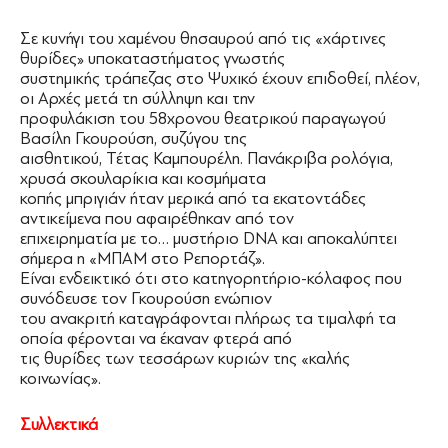
Σε κυνήγι του χαμένου θησαυρού από τις «χάρτινες
θυρίδες» υποκαταστήματος γνωστής
συστημικής τράπεζας στο Ψυχικό έχουν επιδοθεί, πλέον,
οι Αρχές μετά τη σύλληψη και την
προφυλάκιση του 58χρονου θεατρικού παραγωγού
Βασίλη Γκουρούση, συζύγου της
αισθητικού, Τέτας Καμπουρέλη. Πανάκριβα ρολόγια,
χρυσά σκουλαρίκια και κοσμήματα
κοπής μπριγιάν ήταν μερικά από τα εκατοντάδες
αντικείμενα που αφαιρέθηκαν από τον
επιχειρηματία με το… μυστήριο DNΑ και αποκαλύπτει
σήμερα η «ΜΠΑΜ στο Ρεπορτάζ».
Είναι ενδεικτικό ότι στο κατηγορητήριο-κόλαφος που
συνόδευσε τον Γκουρούση ενώπιον
του ανακριτή καταγράφονται πλήρως τα τιμαλφή τα
οποία φέρονται να έκαναν φτερά από
τις θυρίδες των τεσσάρων κυριών της «καλής
κοινωνίας».
Συλλεκτικά