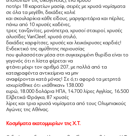
υπολοίπων της οικογένειας), ένα χρυσό
ποτήρι 18 καρατίων μασίφ, σειρές με χρυσά νομίσματα
σε όλα τα μεγέθη, δεκάδες κολιέ
και σκουλαρίκια κάθε είδους, μαργαριτάρια και πέρλες,
πάνω από 10 χρυσές καδένες,
τρεις τανζανίτες, μονόπετρα, χρυσοί σταυροί, χρυσές
αλυσίδες VanCleef, χρυσά στυλό,
δεκάδες καρφίτσες, χρυσές και λευκόχρυσες καρδιές!
Ενδεικτικό της αμύθητης περιουσίας
που φυλασσόταν μέσα στη συγκεκριμένη θυρίδα είναι το
γεγονός ότι η λίστα φέρεται να
φτάνει μέχρι τον αριθμό 207, με πολλά από τα
καταγραφέντα αντικείμενα να μην
αναφέρονται κατά μόνας! Σε ό,τι αφορά τα μετρητά
ισχυρίσθηκε ότι «χάθηκαν» 138.000
ευρώ, 18.000 δολάρια ΗΠΑ, 14.700 λίρες Αγγλίας, 16.500
Ελβετικά Φράγκα, 87 χρυσές
λίρες και τρια χρυσά νομίσματα από τους Ολυμπιακούς
Αγώνες της Αθήνας.
Κοσµήµατα εκατοµµυρίων της Χ.Τ.