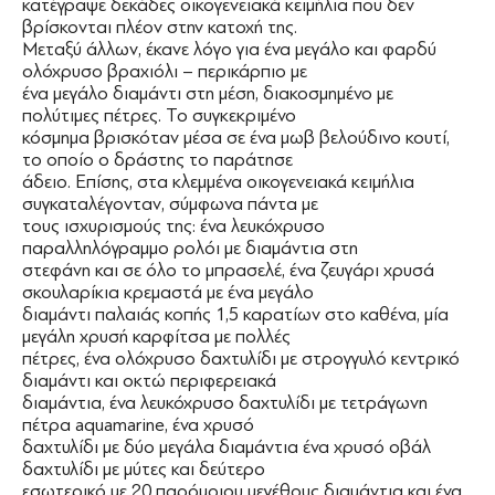
κατέγραψε δεκάδες οικογενειακά κειμήλια που δεν
βρίσκονται πλέον στην κατοχή της.
Μεταξύ άλλων, έκανε λόγο για ένα μεγάλο και φαρδύ
ολόχρυσο βραχιόλι – περικάρπιο με
ένα μεγάλο διαμάντι στη μέση, διακοσμημένο με
πολύτιμες πέτρες. Το συγκεκριμένο
κόσμημα βρισκόταν μέσα σε ένα μωβ βελούδινο κουτί,
το οποίο ο δράστης το παράτησε
άδειο. Επίσης, στα κλεμμένα οικογενειακά κειμήλια
συγκαταλέγονταν, σύμφωνα πάντα με
τους ισχυρισμούς της: ένα λευκόχρυσο
παραλληλόγραμμο ρολόι με διαμάντια στη
στεφάνη και σε όλο το μπρασελέ, ένα ζευγάρι χρυσά
σκουλαρίκια κρεμαστά με ένα μεγάλο
διαμάντι παλαιάς κοπής 1,5 καρατίων στο καθένα, μία
μεγάλη χρυσή καρφίτσα με πολλές
πέτρες, ένα ολόχρυσο δαχτυλίδι με στρογγυλό κεντρικό
διαμάντι και οκτώ περιφερειακά
διαμάντια, ένα λευκόχρυσο δαχτυλίδι με τετράγωνη
πέτρα aquamarine, ένα χρυσό
δαχτυλίδι με δύο μεγάλα διαμάντια ένα χρυσό οβάλ
δαχτυλίδι με μύτες και δεύτερο
εσωτερικό με 20 παρόμοιου μεγέθους διαμάντια και ένα