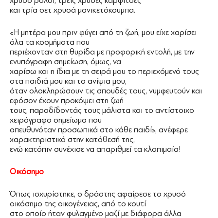
χρυσό ρολόι, τρεις χρυσές καρφίτσες
και τρία σετ χρυσά μανικετόκουμπα.
«Η μητέρα μου πριν φύγει από τη ζωή, μου είχε χαρίσει
όλα τα κοσμήματα που
περιέχονταν στη θυρίδα με προφορική εντολή, με την
ενυπόγραφη σημείωση, όμως, να
χαρίσω και η ίδια με τη σειρά μου το περιεχόμενό τους
στα παιδιά μου και τα ανίψια μου,
όταν ολοκληρώσουν τις σπουδές τους, νυμφευτούν και
εφόσον έχουν προκόψει στη ζωή
τους, παραδίδοντάς τους μάλιστα και το αντίστοιχο
χειρόγραφο σημείωμα που
απευθυνόταν προσωπικά στο κάθε παιδί», ανέφερε
χαρακτηριστικά στην κατάθεσή της,
ενώ κατόπιν συνέχισε να απαριθμεί τα κλοπιμαία!
Οικόσημο
Όπως ισχυρίστηκε, ο δράστης αφαίρεσε το χρυσό
οικόσημο της οικογένειας, από το κουτί
στο οποίο ήταν φυλαγμένο μαζί με διάφορα άλλα