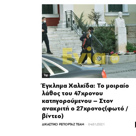
Top
Έγκλημα Χαλκίδα: Το μοιραίο
λάθος του 47χρονου
κατηγορούμενου – Στον
ανακριτή ο 27χρονος(φωτό /
βίντεο)
-
ΔΙΚΑΣΤΙΚΟ ΡΕΠΟΡΤΑΖ TEAM
04/01/2021