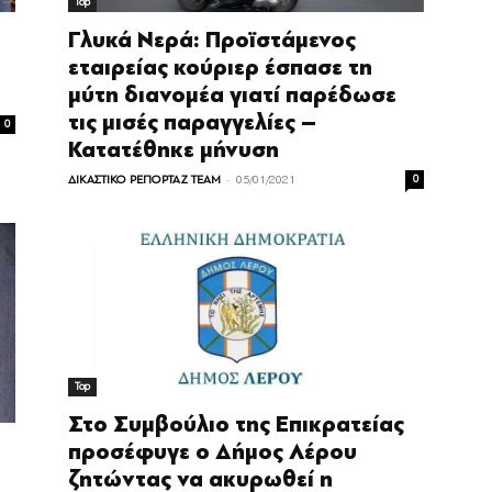
Top
Γλυκά Νερά: Προϊστάμενος
εταιρείας κούριερ έσπασε τη
μύτη διανομέα γιατί παρέδωσε
τις μισές παραγγελίες –
0
Κατατέθηκε μήνυση
-
ΔΙΚΑΣΤΙΚΟ ΡΕΠΟΡΤΑΖ TEAM
05/01/2021
0
Top
Στο Συμβούλιο της Επικρατείας
προσέφυγε ο Δήμος Λέρου
ζητώντας να ακυρωθεί η