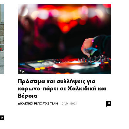
Top
Πρόστιμα και συλλήψεις για
κορωνο-πάρτι σε Χαλκιδική και
Βέρoια
-
ΔΙΚΑΣΤΙΚΟ ΡΕΠΟΡΤΑΖ TEAM
04/01/2021
0
0