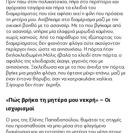
Πριν πάω στην πολυκατοικία, πήγα στο περίπτερο και
αγόρασα τσιγάρα και πήρα τα κλειδιά του
διαμερίσματος που είχε αφήσει εκεί η φίλη που πρόσεχε
τη μητέρα μου. Ανεβήκαμε στο διαμέρισμα μαζί με την
οικιακή βοηθό με το ασανσέρ. Με το που βγήκαμε από
το ασανσέρ, υπήρχε μία ελαφριά μυρωδιά καμένου,
χωρίς καπνούς. Από το παράθυρο της εξώπορτας του
διαμερίσματος δεν φαινόταν φλόγα ούτε ακούγονταν
περίεργοι ήχοι, ώστε να ανησυχήσω. Η πόρτα ήταν
διπλοκλειδωμένη.Μόλις έβαλα το κλειδί στην πόρτα, ο
αφαλός της κλειδαριάς έκαιγε, γεγονός που με
ανησύχησε. Ξεκλείδωσα και με το που άνοιξα την πόρτα,
βγήκε μια μεγάλη φλόγα, που έφτανε μέχρι επάνω, μαζί με
έναν έντονο θόρυβο, σαν να κατρακυλάνε χαλίκια.
Σίγουρα δεν ήταν έκρηξη.
«Πώς βρήκα τη μητέρα μου νεκρή» – Οι
ισχυρισμοί
Ο γιος της Ελένης Παπαδοπούλου, θυμάται τις στιγμές
που προσπαθούσε να μπει μέσα στο φλεγόμενο
διαμέρισμα και να εντοπίσει τη μητέρα του μέσα στους