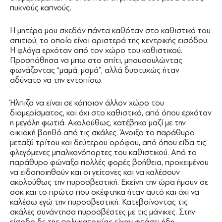
πυκνούς καπνούς.
Η μητέρα μου σχεδόν πάντα καθόταν στο καθιστικό του
σπιτιού, το οποίο είναι αριστερά της κεντρικής εισόδου.
Η φλόγα ερχόταν από τον χώρο του καθιστικού.
Προσπάθησα να μπω στο σπίτι, μπουσουλώντας
φωνάζοντας “μαμά, μαμά”, αλλά δυστυχώς ήταν
αδύνατο να την εντοπίσω.
Ήλπιζα να είναι σε κάποιον άλλον χώρο του
διαμερίσματος, και όχι στο καθιστικό, από όπου ερχόταν
η μεγάλη φωτιά. Ακολούθως, κατέβηκα μαζί με την
οικιακή βοηθό από τις σκάλες. Άνοιξα το παράθυρο
μεταξύ τρίτου και δεύτερου ορόφου, από όπου είδα τις
φλεγόμενες μπαλκονόπορτες του καθιστικού. Από το
παράθυρο φώναξα πολλές φορές βοήθεια, προκειμένου
να ειδοποιηθούν και οι γείτονες και να καλέσουν
ακολούθως την πυροσβεστική. Εκείνη την ώρα ήμουν σε
σοκ και το πρώτο που σκέφτηκα ήταν αυτό και όχι να
καλέσω εγώ την πυροσβεστική. Κατεβαίνοντας τις
σκάλες συνάντησα πυροσβέστες με τις μάνικες. Στην
είσοδο δε της πολυκατοικίας είχαν φτάσει ήδη