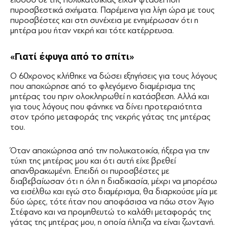
πυροσβεστικά σχήματα. Παρέμεινα για λίγη ώρα με τους
πυροσβέστες και στη συνέχεια με ενημέρωσαν ότι η
μητέρα μου ήταν νεκρή και τότε κατέρρευσα.
«Γιατί έφυγα από το σπίτι»
Ο 60χρονος κλήθηκε να δώσει εξηγήσεις για τους λόγους
που αποχώρησε από το φλεγόμενο διαμέρισμα της
μητέρας του πριν ολοκληρωθεί η κατάσβεση. Αλλά και
για τους λόγους που φάνηκε να δίνει προτεραιότητα
στον τρόπο μεταφοράς της νεκρής γάτας της μητέρας
του.
Όταν αποχώρησα από την πολυκατοικία, ήξερα για την
τύχη της μητέρας μου και ότι αυτή είχε βρεθεί
απανθρακωμένη. Επειδή οι πυροσβέστες με
διαβεβαίωσαν ότι η όλη η διαδικασία, μέχρι να μπορέσω
να εισέλθω και εγώ στο διαμέρισμα, θα διαρκούσε μία με
δύο ώρες, τότε ήταν που αποφάσισα να πάω στον Άγιο
Στέφανο και να προμηθευτώ το καλάθι μεταφοράς της
γάτας της μητέρας μου, η οποία ήλπιζα να είναι ζωντανή.