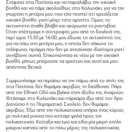
Στέφανο στα Πατήσια και να παραλάβω την οικιακή
βοηθό και να πάμε ακολούθως στο Κολωνάκι, για να την
γνωρίσει η μητέρα μου, που είχε πειστεί ότι χρειάζεται
οικιακή βοηθό, γιατί μέχρι τότε αρνείτο. Όμως το
αυτοκίνητο έπαθε βλάβη και ακύρωσα το ραντεβού.
Όταν επέστρεψε η σύντροφός μου από τη δουλειά της,
περί ώρα 15:30 με 16:00, μου έδωσε το αυτοκίνητό της
για να πάω στη μητέρα μου, η οποία δεν σήκωνε το
τηλέφωνο, πράγμα που δεν με ανησύχησε ιδιαίτερα γιατί
συνέβαινε συχνά. Επικοινώνησα εκ νέου με την οικιακή
βοηθό, μήπως μπορούσε να ερχόταν και αυτή και μου
απάντησε θετικά.
Συμφωνήσαμε να περάσω να την πάρω από το σπίτι της
στα Πατήσια, δεν θυμάμαι ακριβώς τη διεύθυνση. Πήγα
από την Εθνική Οδό και βγήκα στην έξοδο της Αχαρνών.
Φτάσαμε στο Κολωνάκι και πάρκαρα έξω από τον Άγιο
Διονύσιο ή το Πειραματικό Σχολείο, δεν θυμάμαι
ακριβώς. Έξω από την πολυκατοικία υπήρχε ένας κύριος
με πολιτικά ρούχα που κοίταγε ψηλά προς την
πολυκατοικία. Κοίταξα και εγώ και είδα μία μικρή στήλη
μαύρου καπνού από το πίσω μέρος της πολυκατοικίας.