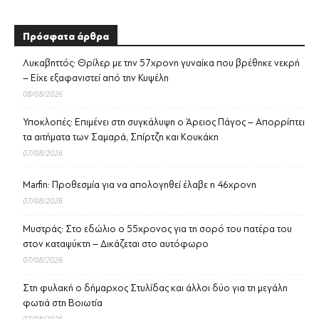
Πρόσφατα άρθρα
Λυκαβηττός: Θρίλερ με την 57χρονη γυναίκα που βρέθηκε νεκρή
– Είχε εξαφανιστεί από την Κυψέλη
08/08/2026
Υποκλοπές: Επιμένει στη συγκάλυψη ο Άρειος Πάγος – Απορρίπτει
τα αιτήματα των Σαμαρά, Σπίρτζη και Κουκάκη
07/08/2026
Marfin: Προθεσμία για να απολογηθεί έλαβε η 46χρονη
07/08/2026
Μυστράς: Στο εδώλιο ο 55χρονος για τη σορό του πατέρα του
στον καταψύκτη – Δικάζεται στο αυτόφωρο
07/08/2026
Στη φυλακή ο δήμαρχος Στυλίδας και άλλοι δύο για τη μεγάλη
φωτιά στη Βοιωτία
07/08/2026