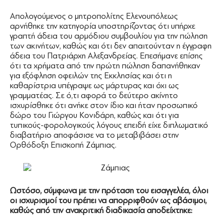
Απολογούμενος ο μητροπολίτης Ελενουπόλεως
αρνήθηκε την κατηγορία υποστηρίζοντας ότι υπήρχε
γραπτή άδεια του αρμόδιου συμβουλίου για την πώληση
των ακινήτων, καθώς και ότι δεν απαιτούνταν η έγγραφη
άδεια του Πατριάρχη Αλεξανδρείας. Επεσήμανε επίσης
ότι τα χρήματα από την πρώτη πώληση δαπανήθηκαν
για εξόφληση οφειλών της Εκκλησίας και ότι η
καθαρίστρια υπέγραψε ως μάρτυρας και όχι ως
γραμματέας. Σε ό,τι αφορά το δεύτερο ακίνητο
ισχυρίσθηκε ότι ανήκε στον ίδιο και ήταν προσωπικό
δώρο του Γιώργου Κονιδάρη, καθώς και ότι για
τυπικούς-φορολογικούς λόγους επειδή είχε διπλωματικό
διαβατήριο αποφάσισε να το μεταβιβάσει στην
Ορθόδοξη Επισκοπή Ζάμπιας.
Ωστόσο, σύμφωνα με την πρόταση του εισαγγελέα, όλοι
οι ισχυρισμοί του πρέπει να απορριφθούν ως αβάσιμοι,
καθώς από την ανακριτική διαδικασία αποδείχτηκε: