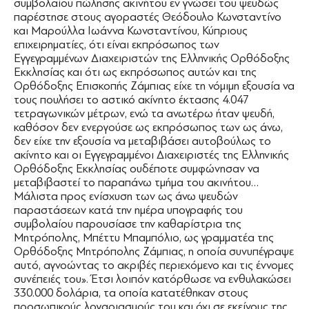
συμβολαίου πώλησης ακινήτου εν γνώσει του ψευδώς
παρέστησε στους αγοραστές Θεόδουλο Κωνσταντίνο
και Μαρούλλα Ιωάννα Κωνσταντίνου, Κύπριους
επιχειρηματίες, ότι είναι εκπρόσωπος των
Εγγεγραμμένων Διαχειριστών της Ελληνικής Ορθόδοξης
Εκκλησίας και ότι ως εκπρόσωπος αυτών και της
Ορθόδοξης Επισκοπής Ζάμπιας είχε τη νόμιμη εξουσία να
τους πουλήσει το αστικό ακίνητο έκτασης 4.047
τετραγωνικών μέτρων, ενώ τα ανωτέρω ήταν ψευδή,
καθόσον δεν ενεργούσε ως εκπρόσωπος των ως άνω,
δεν είχε την εξουσία να μεταβιβάσει αυτοβούλως το
ακίνητο και οι Εγγεγραμμένοι Διαχειριστές της Ελληνικής
Ορθόδοξης Εκκλησίας ουδέποτε συμφώνησαν να
μεταβιβαστεί το παραπάνω τμήμα του ακινήτου…
Μάλιστα προς ενίσχυση των ως άνω ψευδών
παραστάσεων κατά την ημέρα υπογραφής του
συμβολαίου παρουσίασε την καθαρίστρια της
Μητρόπολης, Μπέττυ Μπαμπόλιο, ως γραμματέα της
Ορθόδοξης Μητρόπολης Ζάμπιας, η οποία συνυπέγραψε
αυτό, αγνοώντας το ακριβές περιεχόμενο και τις έννομες
συνέπειές του». Έτσι λοιπόν κατόρθωσε να ενθυλακώσει
330.000 δολάρια, τα οποία κατατέθηκαν στους
προσωπικούς λογαριασμούς του και όχι σε εκείνους της