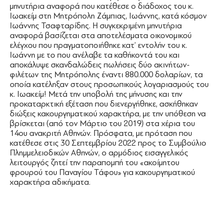
μηνυτήρια αναφορά που κατέθεσε ο διάδοχος του κ.
Ιωακείμ στη Μητρόπολη Ζάμπιας, Ιωάννης, κατά κόσμον
Ιωάννης Τσαφταρίδης. Η συγκεκριμένη μηνυτήρια
αναφορά βασίζεται στα αποτελέσματα οικονομικού
ελέγχου που πραγματοποιήθηκε κατ’ εντολήν του κ.
Ιωάννη με το που ανέλαβε τα καθήκοντά του και
αποκάλυψε σκανδαλώδεις πωλήσεις δύο ακινήτων-
φιλέτων της Μητρόπολης έναντι 880.000 δολαρίων, τα
οποία κατέληξαν στους προσωπικούς λογαριασμούς του
κ. Ιωακείμ! Μετά την υποβολή της μήνυσης και την
προκαταρκτική εξέταση που διενεργήθηκε, ασκήθηκαν
διώξεις κακουργηματικού χαρακτήρα, με την υπόθεση να
βρίσκεται (από τον Μάρτιο του 2019) στα χέρια του
14ου ανακριτή Αθηνών. Πρόσφατα, με πρόταση που
κατέθεσε στις 30 Σεπτεμβρίου 2022 προς το Συμβούλιο
Πλημμελειοδικών Αθηνών, ο αρμόδιος εισαγγελικός
λειτουργός ζητεί την παραπομπή του «ακοίμητου
φρουρού του Παναγίου Τάφου» για κακουργηματικού
χαρακτήρα αδικήματα.