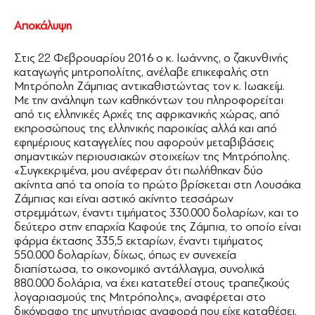
Αποκάλυψη
Στις 22 Φεβρουαρίου 2016 ο κ. Ιωάννης, ο ζακυνθινής
καταγωγής μητροπολίτης, ανέλαβε επικεφαλής στη
Μητρόπολη Ζάμπιας αντικαθιστώντας τον κ. Ιωακείμ.
Με την ανάληψη των καθηκόντων του πληροφορείται
από τις ελληνικές Αρχές της αφρικανικής χώρας, από
εκπροσώπους της ελληνικής παροικίας αλλά και από
εφημέριους καταγγελίες που αφορούν μεταβιβάσεις
σημαντικών περιουσιακών στοιχείων της Μητρόπολης.
«Συγκεκριμένα, μου ανέφεραν ότι πωλήθηκαν δύο
ακίνητα από τα οποία το πρώτο βρίσκεται στη Λουσάκα
Ζάμπιας και είναι αστικό ακίνητο τεσσάρων
στρεμμάτων, έναντι τιμήματος 330.000 δολαρίων, και το
δεύτερο στην επαρχία Καφούε της Ζάμπια, το οποίο είναι
φάρμα έκτασης 335,5 εκταρίων, έναντι τιμήματος
550.000 δολαρίων, δίχως, όπως εν συνεχεία
διαπίστωσα, το οικονομικό αντάλλαγμα, συνολικά
880.000 δολάρια, να έχει κατατεθεί στους τραπεζικούς
λογαριασμούς της Μητρόπολης», αναφέρεται στο
δικόγραφο της μηνυτήριας αναφορά που είχε καταθέσει.