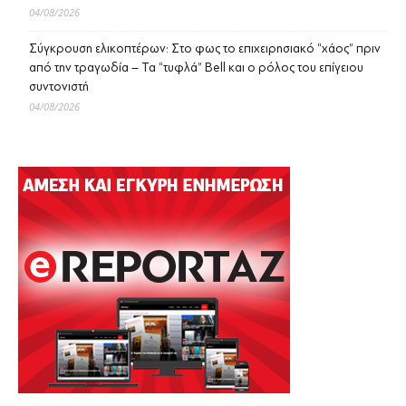
04/08/2026
Σύγκρουση ελικοπτέρων: Στο φως το επιχειρησιακό “χάος” πριν
από την τραγωδία – Τα “τυφλά” Bell και ο ρόλος του επίγειου
συντονιστή
04/08/2026