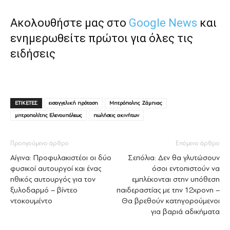
Ακολουθήστε μας στο
Google News
και
ενημερωθείτε πρώτοι για όλες τις
ειδήσεις
ΕΤΙΚΕΤΕΣ
εισαγγελική πρόταση
Μητρόπολης Ζάμπιας
μητροπολίτης Ελενουπόλεως
πωλήσεις ακινήτων
Προηγούμενο άρθρο
Επόμενο άρθρο
Αίγινα: Προφυλακιστέοι οι δύο
Σεπόλια: Δεν θα γλυτώσουν
φυσικοί αυτουργοί και ένας
όσοι εντοπιστούν να
ηθικός αυτουργός για τον
εμπλέκονται στην υπόθεση
ξυλοδαρμό – βίντεο
παιδεραστίας με την 12χρονη –
ντοκουμέντο
Θα βρεθούν κατηγορούμενοι
για βαριά αδικήματα