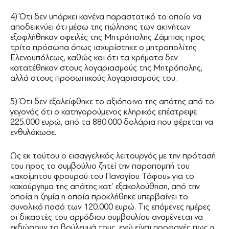
4) Ότι δεν υπάρχει κανένα παραστατικό το οποίο να
αποδεικνύει ότι μέσω της πώλησης των ακινήτων
εξοφλήθηκαν οφειλές της Μητρόπολης Ζάμπιας προς
τρίτα πρόσωπα όπως ισχυρίστηκε ο μητροπολίτης
Ελενουπόλεως, καθώς και ότι τα χρήματα δεν
κατατέθηκαν στους λογαριασμούς της Μητρόπολης,
αλλά στους προσωπικούς λογαριασμούς του.
5) Ότι δεν εξαλείφθηκε το αξιόποινο της απάτης από το
γεγονός ότι ο κατηγορούμενος κληρικός επέστρεψε
225.000 ευρώ, από τα 880.000 δολάρια που φέρεται να
ενθυλάκωσε.
Ως εκ τούτου ο εισαγγελικός λειτουργός με την πρότασή
του προς το συμβούλιο ζητεί την παραπομπή του
«ακοίμητου φρουρού του Παναγίου Τάφου» για το
κακούργημα της απάτης κατ’ εξακολούθηση, από την
οποία η ζημία η οποία προκλήθηκε υπερβαίνει το
συνολικό ποσό των 120.000 ευρώ. Τις επόμενες ημέρες
οι δικαστές του αρμόδιου συμβουλίου αναμένεται να
εκδώσουν το βούλευμά τους, ενώ είναι προφανές πως η