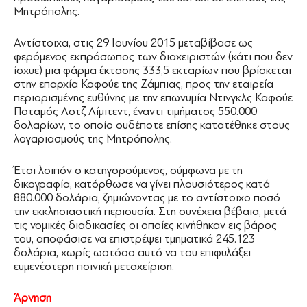
Μητρόπολης.
Αντίστοιχα, στις 29 Ιουνίου 2015 μεταβίβασε ως
φερόμενος εκπρόσωπος των διαχειριστών (κάτι που δεν
ίσχυε) μια φάρμα έκτασης 333,5 εκταρίων που βρίσκεται
στην επαρχία Καφούε της Ζάμπιας, προς την εταιρεία
περιορισμένης ευθύνης με την επωνυμία Ντινγκλς Καφούε
Ποταμός Λοτζ Λίμιτεντ, έναντι τιμήματος 550.000
δολαρίων, το οποίο ουδέποτε επίσης κατατέθηκε στους
λογαριασμούς της Μητρόπολης.
Έτσι λοιπόν ο κατηγορούμενος, σύμφωνα με τη
δικογραφία, κατόρθωσε να γίνει πλουσιότερος κατά
880.000 δολάρια, ζημιώνοντας με το αντίστοιχο ποσό
την εκκλησιαστική περιουσία. Στη συνέχεια βέβαια, μετά
τις νομικές διαδικασίες οι οποίες κινήθηκαν εις βάρος
του, αποφάσισε να επιστρέψει τμηματικά 245.123
δολάρια, χωρίς ωστόσο αυτό να του επιφυλάξει
ευμενέστερη ποινική μεταχείριση.
Άρνηση