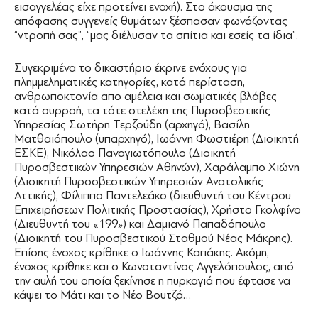
εισαγγελέας είχε προτείνει ενοχή). Στο άκουσμα της
απόφασης συγγενείς θυμάτων ξέσπασαν φωνάζοντας
“ντροπή σας”, “μας διέλυσαν τα σπίτια και εσείς τα ίδια”.
Συγεκριμένα το δικαστήριο έκρινε ενόχους για
πλημμεληματικές κατηγορίες, κατά περίσταση,
ανθρωποκτονία απο αμέλεια και σωματικές βλάβες
κατά συρροή, τα τότε στελέχη της Πυροσβεστικής
Υπηρεσίας Σωτήρη Τερζούδη (αρχηγό), Βασίλη
Ματθαιόπουλο (υπαρχηγό), Ιωάννη Φωστιέρη (Διοικητή
ΕΣΚΕ), Νικόλαο Παναγιωτόπουλο (Διοικητή
Πυροσβεστικών Υπηρεσιών Αθηνών), Χαράλαμπο Χιώνη
(Διοικητή Πυροσβεστικών Υπηρεσιών Ανατολικής
Αττικής), Φίλιππο Παντελεάκο (διευθυντή του Κέντρου
Επιχειρήσεων Πολιτικής Προστασίας), Χρήστο Γκολφίνο
(Διευθυντή του «199») και Δαμιανό Παπαδόπουλο
(Διοικητή του Πυροσβεστικού Σταθμού Νέας Μάκρης).
Επίσης ένοχος κρίθηκε ο Ιωάννης Καπάκης. Ακόμη,
ένοχος κρίθηκε και ο Κωνσταντίνος Αγγελόπουλος, από
την αυλή του οποία ξεκίνησε η πυρκαγιά που έφτασε να
κάψει το Μάτι και το Νέο Βουτζά…