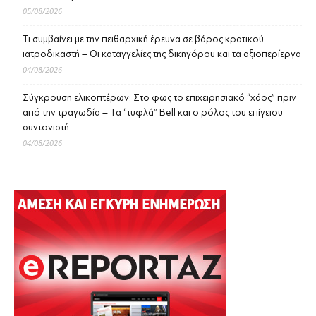
05/08/2026
Τι συμβαίνει με την πειθαρχική έρευνα σε βάρος κρατικού
ιατροδικαστή – Οι καταγγελίες της δικηγόρου και τα αξιοπερίεργα
04/08/2026
Σύγκρουση ελικοπτέρων: Στο φως το επιχειρησιακό “χάος” πριν
από την τραγωδία – Τα “τυφλά” Bell και ο ρόλος του επίγειου
συντονιστή
04/08/2026