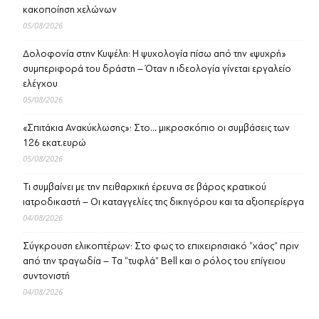
κακοποίηση χελώνων
05/08/2026
Δολοφονία στην Κυψέλη: Η ψυχολογία πίσω από την «ψυχρή»
συμπεριφορά του δράστη – Όταν η ιδεολογία γίνεται εργαλείο
ελέγχου
05/08/2026
«Σπιτάκια Ανακύκλωσης»: Στο… μικροσκόπιο οι συμβάσεις των
126 εκατ.ευρώ
05/08/2026
Τι συμβαίνει με την πειθαρχική έρευνα σε βάρος κρατικού
ιατροδικαστή – Οι καταγγελίες της δικηγόρου και τα αξιοπερίεργα
04/08/2026
Σύγκρουση ελικοπτέρων: Στο φως το επιχειρησιακό “χάος” πριν
από την τραγωδία – Τα “τυφλά” Bell και ο ρόλος του επίγειου
συντονιστή
04/08/2026