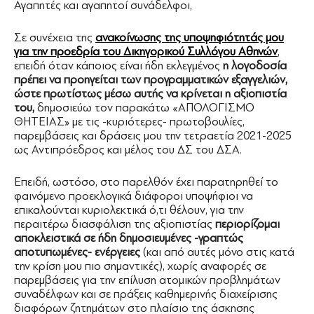
Αγαπητές και αγαπητοί συνάδελφοι,
Σε συνέχεια της
ανακοίνωσης της υποψηφιότητάς μου
για την προεδρία του Δικηγορικού Συλλόγου Αθηνών
,
επειδή όταν κάποιος είναι ήδη εκλεγμένος
η λογοδοσία
πρέπει να προηγείται των προγραμματικών εξαγγελιών,
ώστε πρωτίστως μέσω αυτής να κρίνεται η αξιοπιστία
του,
δημοσιεύω τον παρακάτω «ΑΠΟΛΟΓΙΣΜΟ
ΘΗΤΕΙΑΣ» με τις -κυριότερες- πρωτοβουλίες,
παρεμβάσεις και δράσεις μου την τετραετία 2021-2025
ως Αντιπρόεδρος και μέλος του ΔΣ του ΔΣΑ.
Επειδή, ωστόσο, στο παρελθόν έχει παρατηρηθεί το
φαινόμενο προεκλογικά διάφοροι υποψήφιοι να
επικαλούνται κυριολεκτικά ό,τι θέλουν, για την
περαιτέρω διασφάλιση της αξιοπιστίας
περιορίζομαι
αποκλειστικά σε ήδη δημοσιευμένες -γραπτώς
αποτυπωμένες- ενέργειες
(και από αυτές μόνο στις κατά
την κρίση μου πιο σημαντικές), χωρίς αναφορές σε
παρεμβάσεις για την επίλυση ατομικών προβλημάτων
συναδέλφων και σε πράξεις καθημερινής διαχείρισης
διαφόρων ζητημάτων στο πλαίσιο της άσκησης