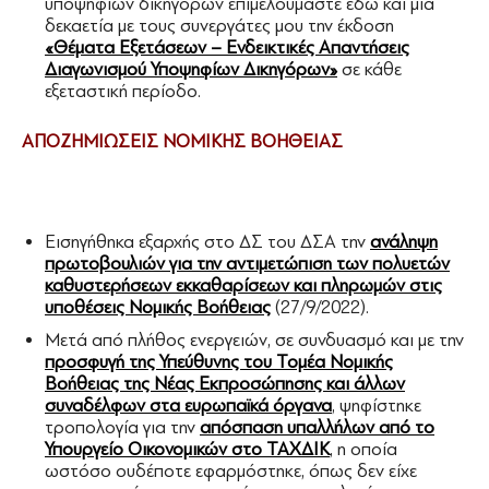
υποψηφίων δικηγόρων επιμελούμαστε εδώ και μια
δεκαετία με τους συνεργάτες μου την έκδοση
«Θέματα Εξετάσεων – Ενδεικτικές Απαντήσεις
Διαγωνισμού Υποψηφίων Δικηγόρων»
σε κάθε
εξεταστική περίοδο.
ΑΠΟΖΗΜΙΩΣΕΙΣ ΝΟΜΙΚΗΣ ΒΟΗΘΕΙΑΣ
Εισηγήθηκα εξαρχής στο ΔΣ του ΔΣΑ την
ανάληψη
πρωτοβουλιών για την αντιμετώπιση των πολυετών
καθυστερήσεων εκκαθαρίσεων και πληρωμών στις
υποθέσεις Νομικής Βοήθειας
(27/9/2022).
Μετά από πλήθος ενεργειών, σε συνδυασμό και με την
προσφυγή της Υπεύθυνης του Τομέα Νομικής
Βοήθειας της Νέας Εκπροσώπησης και άλλων
συναδέλφων στα ευρωπαϊκά όργανα
, ψηφίστηκε
τροπολογία για την
απόσπαση υπαλλήλων από το
Υπουργείο Οικονομικών στο ΤΑΧΔΙΚ
, η οποία
ωστόσο ουδέποτε εφαρμόστηκε, όπως δεν είχε