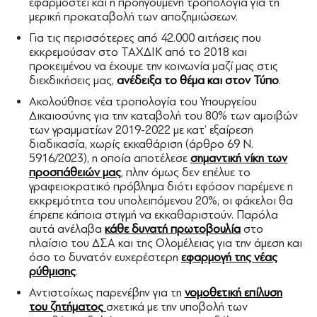
εφαρμοστεί και η προηγούμενη τροπολογία για τη
μερική προκαταβολή των αποζημιώσεων.
Για τις περισσότερες από 42.000 αιτήσεις που
εκκρεμούσαν στο ΤΑΧΔΙΚ από το 2018 και
προκειμένου να έχουμε την κοινωνία μαζί μας στις
διεκδικήσεις μας,
ανέδειξα το θέμα και στον Τύπο
.
Ακολούθησε νέα τροπολογία του Υπουργείου
Δικαιοσύνης για την καταβολή του 80% των αμοιβών
των γραμματίων 2019-2022 με κατ’ εξαίρεση
διαδικασία, χωρίς εκκαθάριση (άρθρο 69 Ν.
5916/2023), η οποία αποτέλεσε
σημαντική νίκη των
προσπάθειών μας
, πλην όμως δεν επέλυε το
γραφειοκρατικό πρόβλημα διότι εφόσον παρέμενε η
εκκρεμότητα του υπολειπόμενου 20%, οι φάκελοι θα
έπρεπε κάποια στιγμή να εκκαθαριστούν. Παρόλα
αυτά ανέλαβα
κάθε δυνατή πρωτοβουλία
στο
πλαίσιο του ΔΣΑ και της Ολομέλειας για την άμεση και
όσο το δυνατόν ευχερέστερη
εφαρμογή της νέας
ρύθμισης
.
Αντιστοίχως παρενέβην για τη
νομοθετική επίλυση
του ζητήματος
σχετικά με την υποβολή των