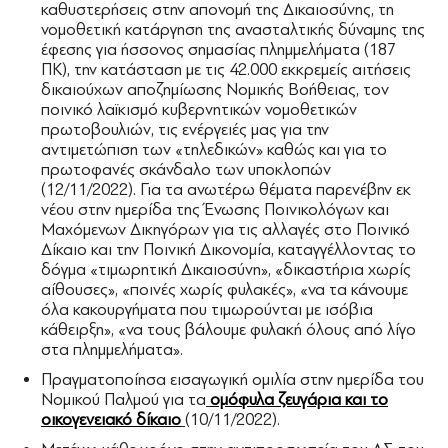
καθυστερήσεις στην απονομή της Δικαιοσύνης, τη
νομοθετική κατάργηση της ανασταλτικής δύναμης της
έφεσης για ήσσονος σημασίας πλημμελήματα (187
ΠΚ), την κατάσταση με τις 42.000 εκκρεμείς αιτήσεις
δικαιούχων αποζημίωσης Νομικής Βοήθειας, τον
ποινικό λαϊκισμό κυβερνητικών νομοθετικών
πρωτοβουλιών, τις ενέργειές μας για την
αντιμετώπιση των «τηλεδικών» καθώς και για το
πρωτοφανές σκάνδαλο των υποκλοπών
(12/11/2022). Για τα ανωτέρω θέματα παρενέβην εκ
νέου στην ημερίδα της Ένωσης Ποινικολόγων και
Μαχόμενων Δικηγόρων για τις αλλαγές στο Ποινικό
Δίκαιο και την Ποινική Δικονομία, καταγγέλλοντας το
δόγμα «τιμωρητική Δικαιοσύνη», «δικαστήρια χωρίς
αίθουσες», «ποινές χωρίς φυλακές», «να τα κάνουμε
όλα κακουργήματα που τιμωρούνται με ισόβια
κάθειρξη», «να τους βάλουμε φυλακή όλους από λίγο
στα πλημμελήματα».
Πραγματοποίησα εισαγωγική ομιλία στην ημερίδα του
Νομικού Παλμού για τα
ομόφυλα ζευγάρια και το
οικογενειακό δίκαιο
(10/11/2022).