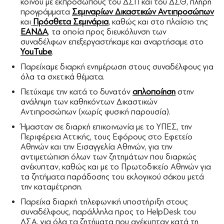
κοινού με εκπροσώπους του ΔΣΠ και του ΔΣΘ, πλήρη
προγράμματα
Σεμιναρίων Δικαστικών Αντιπροσώπων
και
Πρόσθετα Σεμινάρια
, καθώς και στο πλαίσιο της
ΕΑΝΔΑ
, τα οποία προς διευκόλυνση των
συναδέλφων επεξεργαστήκαμε και αναρτήσαμε στο
YouTube
.
Παρείχαμε διαρκή ενημέρωση στους συναδέλφους για
όλα τα σχετικά θέματα.
Πετύχαμε την κατά το δυνατόν
απλοποίηση
στην
ανάληψη των καθηκόντων Δικαστικών
Αντιπροσώπων (χωρίς φυσική παρουσία).
Ήμασταν σε διαρκή επικοινωνία με το ΥΠΕΣ, την
Περιφέρεια Αττικής, τους Εφόρους στο Εφετείο
Αθηνών και την Εισαγγελία Αθηνών, για την
αντιμετώπιση όλων των ζητημάτων που διαρκώς
ανέκυπταν, καθώς και με το Πρωτοδικείο Αθηνών για
τα ζητήματα παράδοσης του εκλογικού σάκου μετά
την καταμέτρηση.
Παρείχα διαρκή τηλεφωνική υποστήριξη στους
συναδέλφους, παράλληλα προς το HelpDesk του
ΔΣΑ, για όλα τα ζητήματα που ανέκυπταν κατά τη