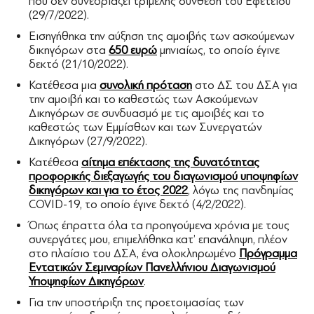
που δεν συνεδριάζει τριμελής σύνθεση του Εφετείου
(29/7/2022).
Εισηγήθηκα την αύξηση της αμοιβής των ασκούμενων
δικηγόρων στα
650 ευρώ
μηνιαίως, το οποίο έγινε
δεκτό (21/10/2022).
Κατέθεσα μια
συνολική πρόταση
στο ΔΣ του ΔΣΑ για
την αμοιβή και το καθεστώς των Ασκούμενων
Δικηγόρων σε συνδυασμό με τις αμοιβές και το
καθεστώς των Εμμίσθων και των Συνεργατών
Δικηγόρων (27/9/2022).
Κατέθεσα
αίτημα επέκτασης της δυνατότητας
προφορικής διεξαγωγής του διαγωνισμού υποψηφίων
δικηγόρων και για το έτος 2022
, λόγω της πανδημίας
COVID-19, το οποίο έγινε δεκτό (4/2/2022).
Όπως έπραττα όλα τα προηγούμενα χρόνια με τους
συνεργάτες μου, επιμελήθηκα κατ’ επανάληψη, πλέον
στο πλαίσιο του ΔΣΑ, ένα ολοκληρωμένο
Πρόγραμμα
Εντατικών Σεμιναρίων Πανελλήνιου Διαγωνισμού
Υποψηφίων Δικηγόρων
.
Για την υποστήριξη της προετοιμασίας των