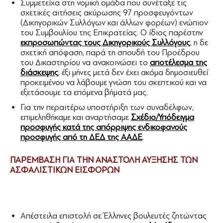
Συμμετείχα στη νομική ομάδα που συνέταξε τις
σχετικές αιτήσεις ακύρωσης 97 προσφευγόντων
(Δικηγορικών Συλλόγων και άλλων φορέων) ενώπιον
του Συμβουλίου της Επικρατείας. Ο ίδιος παρέστην
εκπροσωπώντας τους Δικηγορικούς Συλλόγους
, η δε
σχετική απόφαση, παρά τη σπουδή του Προέδρου
του Δικαστηρίου να ανακοινώσει το
αποτέλεσμα της
διάσκεψης
, έξι μήνες μετά δεν έχει ακόμα δημοσιευθεί
προκειμένου να λάβουμε γνώση του σκεπτικού και να
εξετάσουμε τα επόμενα βήματά μας.
Για την περαιτέρω υποστήριξη των συναδέλφων,
επιμεληθήκαμε και αναρτήσαμε
Σχέδιο/Υπόδειγμα
προσφυγής κατά της απόρριψης ενδικοφανούς
προσφυγής από τη ΔΕΔ της ΑΑΔΕ
.
ΠΑΡΕΜΒΑΣΗ ΓΙΑ ΤΗΝ ΑΝΑΣΤΟΛΗ ΑΥΞΗΣΗΣ ΤΩΝ
ΑΣΦΑΛΙΣΤΙΚΩΝ ΕΙΣΦΟΡΩΝ
Απέστειλα επιστολή σε Έλληνες βουλευτές ζητώντας