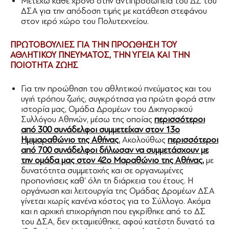
Μετέχω κάθε χρόνο στην αντιπροσωπεία του ΔΣ του
ΔΣΑ για την απόδοση τιμής με κατάθεση στεφάνου
στον ιερό χώρο του Πολυτεχνείου.
ΠΡΩΤΟΒΟΥΛΙΕΣ ΓΙΑ ΤΗΝ ΠΡΟΩΘΗΣΗ ΤΟΥ
ΑΘΛΗΤΙΚΟΥ ΠΝΕΥΜΑΤΟΣ, ΤΗΝ ΥΓΕΙΑ ΚΑΙ ΤΗΝ
ΠΟΙΟΤΗΤΑ ΖΩΗΣ
Για την προώθηση του αθλητικού πνεύματος και του
υγιή τρόπου ζωής, συγκρότησα για πρώτη φορά στην
ιστορία μας, Ομάδα Δρομέων του Δικηγορικού
Συλλόγου Αθηνών, μέσω της οποίας
περισσότεροι
από 300 συνάδελφοι συμμετείχαν στον 13ο
Ημιμαραθώνιο της Αθήνας
.
Ακολούθως
περισσότεροι
από 700 συνάδελφοι δήλωσαν να συμμετάσχουν με
την ομάδα μας στον 42ο Μαραθώνιο της Αθήνας
,
με
δυνατότητα συμμετοχής και σε οργανωμένες
προπονήσεις καθ’ όλη τη διάρκεια του έτους. Η
οργάνωση και λειτουργία της Ομάδας Δρομέων ΔΣΑ
γίνεται χωρίς κανένα κόστος για το Σύλλογο. Ακόμα
και η αρχική επιχορήγηση που εγκρίθηκε από το ΔΣ
του ΔΣΑ, δεν εκταμιεύθηκε, αφού κατέστη δυνατό τα