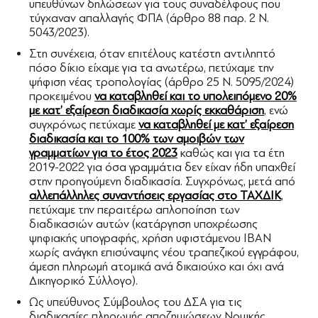
υπευθύνων δηλώσεων για τους συναδέλφους που
τύγχαναν απαλλαγής ΦΠΑ (άρθρο 88 παρ. 2 Ν.
5043/2023).
Στη συνέχεια, όταν επιτέλους κατέστη αντιληπτό
πόσο δίκιο είχαμε για τα ανωτέρω, πετύχαμε την
ψήφιση νέας τροπολογίας (άρθρο 25 Ν. 5095/2024)
προκειμένου
να καταβληθεί και το υπολειπόμενο 20%
με κατ’ εξαίρεση διαδικασία χωρίς εκκαθάριση
, ενώ
συγχρόνως πετύχαμε
να καταβληθεί με κατ’ εξαίρεση
διαδικασία και το 100% των αμοιβών των
γραμματίων για το έτος 2023
καθώς και για τα έτη
2019-2022 για όσα γραμμάτια δεν είχαν ήδη υπαχθεί
στην προηγούμενη διαδικασία. Συγχρόνως, μετά από
αλλεπάλληλες συναντήσεις εργασίας στο ΤΑΧΔΙΚ
,
πετύχαμε την περαιτέρω απλοποίηση των
διαδικασιών αυτών (κατάργηση υποχρέωσης
ψηφιακής υπογραφής, χρήση υφιστάμενου IBAN
χωρίς ανάγκη επισύναψης νέου τραπεζικού εγγράφου,
άμεση πληρωμή ατομικά ανά δικαιούχο και όχι ανά
Δικηγορικό Σύλλογο).
Ως υπεύθυνος Σύμβουλος του ΔΣΑ για τις
διαδικασίες πληρωμής αποζημιώσεων Νομικής