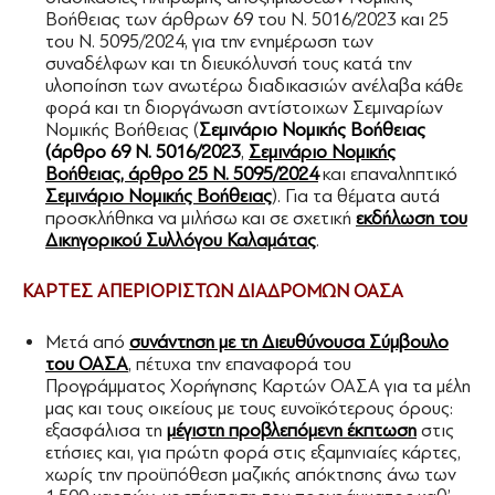
Βοήθειας των άρθρων 69 του Ν. 5016/2023 και 25
του Ν. 5095/2024, για την ενημέρωση των
συναδέλφων και τη διευκόλυνσή τους κατά την
υλοποίηση των ανωτέρω διαδικασιών ανέλαβα κάθε
φορά και τη διοργάνωση αντίστοιχων Σεμιναρίων
Νομικής Βοήθειας (
Σεμινάριο Νομικής Βοήθειας
(άρθρο 69 Ν. 5016/2023
,
Σεμινάριο Νομικής
Βοήθειας, άρθρο 25 Ν. 5095/2024
και επαναληπτικό
Σεμινάριο Νομικής Βοήθειας
). Για τα θέματα αυτά
προσκλήθηκα να μιλήσω και σε σχετική
εκδήλωση του
Δικηγορικού Συλλόγου Καλαμάτας
.
ΚΑΡΤΕΣ ΑΠΕΡΙΟΡΙΣΤΩΝ ΔΙΑΔΡΟΜΩΝ ΟΑΣΑ
Μετά από
συνάντηση με τη Διευθύνουσα Σύμβουλο
του ΟΑΣΑ
, πέτυχα την επαναφορά του
Προγράμματος Χορήγησης Καρτών ΟΑΣΑ για τα μέλη
μας και τους οικείους με τους ευνοϊκότερους όρους:
εξασφάλισα τη
μέγιστη προβλεπόμενη έκπτωση
στις
ετήσιες και, για πρώτη φορά στις εξαμηνιαίες κάρτες,
χωρίς την προϋπόθεση μαζικής απόκτησης άνω των