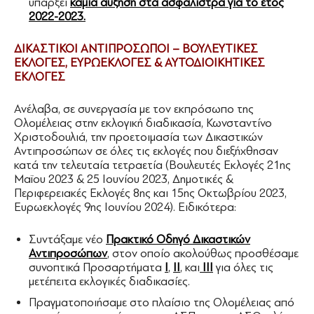
υπάρξει
καμία αύξηση στα ασφάλιστρα για το έτος
2022-2023.
ΔΙΚΑΣΤΙΚΟΙ ΑΝΤΙΠΡΟΣΩΠΟΙ – ΒΟΥΛΕΥΤΙΚΕΣ
ΕΚΛΟΓΕΣ, ΕΥΡΩΕΚΛΟΓΕΣ & ΑΥΤΟΔΙΟΙΚΗΤΙΚΕΣ
ΕΚΛΟΓΕΣ
Ανέλαβα, σε συνεργασία με τον εκπρόσωπο της
Ολομέλειας στην εκλογική διαδικασία, Κωνσταντίνο
Χριστοδουλιά, την προετοιμασία των Δικαστικών
Αντιπροσώπων σε όλες τις εκλογές που διεξήχθησαν
κατά την τελευταία τετραετία (Βουλευτές Εκλογές 21ης
Μαϊου 2023 & 25 Ιουνίου 2023, Δημοτικές &
Περιφερειακές Εκλογές 8ης και 15ης Οκτωβρίου 2023,
Ευρωεκλογές 9ης Ιουνίου 2024). Ειδικότερα:
Συντάξαμε νέο
Πρακτικό Οδηγό Δικαστικών
Αντιπροσώπων
, στον οποίο ακολούθως προσθέσαμε
συνοπτικά Προσαρτήματα
Ι
,
ΙΙ
, και
ΙΙΙ
για όλες τις
μετέπειτα εκλογικές διαδικασίες.
Πραγματοποιήσαμε στο πλαίσιο της Ολομέλειας από