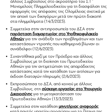
άλλους Συμβούλους στο ακροατήριο του ΣΤ΄
Μονομελούς Πλημμελειοδικείου για τη διασφάλιση της
εφαρμογής της απόφασης της Ολομέλειας σχετικά με
την αποχή των δικηγόρων μετά την πρώτη διακοπή
στα πλημμελήματα (14/3/2023).
Συμμετείχα στην αντιπροσωπεία του ΔΣΑ στην
παράσταση διαμαρτυρίας στο Υποθηκοφυλακείο
Αθηνών
για την ανάδειξη των προβλημάτων και των
καταστάσεων ντροπής που καθημερινά βίωναν οι
συνάδελφοι (12/6/2023).
Συναντήθηκα μαζί με τον Πρόεδρο και άλλους
Συμβούλους με τη διοίκηση του Πρωτοδικείου
Αθηνών για την αντιμετώπιση της απαράδεκτης
κατάστασης κατά την κατάθεση των αιτήσεων για
έκδοση διαταγών πληρωμής (2/6/2023).
Εκπροσώπησα το ΔΣΑ, από κοινού με άλλους
Συμβούλους, στη
σύσκεψη εργασίας στο Υπουργείο
Δικαιοσύνης
για τη μετεγκατάσταση του
Πρωτοδικείου Αθηνών (13/3/2023).
Συμμετείχα στην κατάθεση
μηνυτήριας αναφοράς
κατά παντός υπαιτίου προσώπου για το ζήτημα της