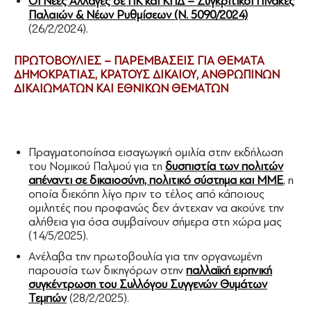
Οι Νέες Αλλαγές σε ΠΚ και ΚΠΔ – Συγκριτικοί Πίνακες
Παλαιών & Νέων Ρυθμίσεων (Ν. 5090/2024)
(26/2/2024).
ΠΡΩΤΟΒΟΥΛΙΕΣ – ΠΑΡΕΜΒΑΣΕΙΣ ΓΙΑ ΘΕΜΑΤΑ
ΔΗΜΟΚΡΑΤΙΑΣ, ΚΡΑΤΟΥΣ ΔΙΚΑΙΟΥ, ΑΝΘΡΩΠΙΝΩΝ
ΔΙΚΑΙΩΜΑΤΩΝ ΚΑΙ ΕΘΝΙΚΩΝ ΘΕΜΑΤΩΝ
Πραγματοποίησα εισαγωγική ομιλία στην εκδήλωση
του Νομικού Παλμού για τη
δυσπιστία των πολιτών
απέναντι σε δικαιοσύνη, πολιτικό σύστημα και ΜΜΕ
, η
οποία διεκόπη λίγο πριν το τέλος από κάποιους
ομιλητές που προφανώς δεν άντεχαν να ακούνε την
αλήθεια για όσα συμβαίνουν σήμερα στη χώρα μας
(14/5/2025).
Ανέλαβα την πρωτοβουλία για την οργανωμένη
παρουσία των δικηγόρων στην
παλλαϊκή ειρηνική
συγκέντρωση του Συλλόγου Συγγενών Θυμάτων
Τεμπών
(28/2/2025).