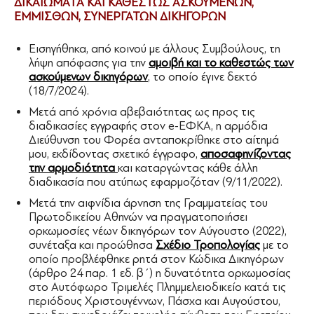
ΔΙΚΑΙΩΜΑΤΑ ΚΑΙ ΚΑΘΕΣΤΩΣ ΑΣΚΟΥΜΕΝΩΝ,
ΕΜΜΙΣΘΩΝ, ΣΥΝΕΡΓΑΤΩΝ ΔΙΚΗΓΟΡΩΝ
Εισηγήθηκα, από κοινού με άλλους Συμβούλους, τη
λήψη απόφασης για την
αμοιβή και το καθεστώς των
ασκούμενων δικηγόρων
, το οποίο έγινε δεκτό
(18/7/2024).
Μετά από χρόνια αβεβαιότητας ως προς τις
διαδικασίες εγγραφής στον e-ΕΦΚΑ, η αρμόδια
Διεύθυνση του Φορέα ανταποκρίθηκε στο αίτημά
μου, εκδίδοντας σχετικό έγγραφο,
αποσαφηνίζοντας
την αρμοδιότητα
και καταργώντας κάθε άλλη
διαδικασία που ατύπως εφαρμοζόταν (9/11/2022).
Μετά την αιφνίδια άρνηση της Γραμματείας του
Πρωτοδικείου Αθηνών να πραγματοποιήσει
ορκωμοσίες νέων δικηγόρων τον Αύγουστο (2022),
συνέταξα και προώθησα
Σχέδιο Τροπολογίας
με το
οποίο προβλέφθηκε ρητά στον Κώδικα Δικηγόρων
(άρθρο 24 παρ. 1 εδ. β΄) η δυνατότητα ορκωμοσίας
στο Αυτόφωρο Τριμελές Πλημμελειοδικείο κατά τις
περιόδους Χριστουγέννων, Πάσχα και Αυγούστου,