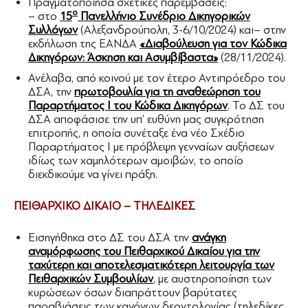
Πραγματοποίησα σχετικές παρεμβάσεις:
ο
– στο
15
Πανελλήνιο Συνέδριο Δικηγορικών
Συλλόγων
(Αλεξανδρούπολη, 3-6/10/2024) και– στην
εκδήλωση της ΕΑΝΔΑ
«Διαβούλευση για τον Κώδικα
Δικηγόρων: Άσκηση και Ασυμβίβαστα»
(28/11/2024).
Ανέλαβα, από κοινού με τον έτερο Αντιπρόεδρο του
ΔΣΑ, την
πρωτοβουλία για τη αναθεώρηση του
Παραρτήματος Ι του Κώδικα Δικηγόρων
. Το ΔΣ του
ΔΣΑ αποφάσισε την υπ’ ευθύνη μας συγκρότηση
επιτροπής, η οποία συνέταξε ένα νέο Σχέδιο
Παραρτήματος Ι με πρόβλεψη γενναίων αυξήσεων
ιδίως των χαμηλότερων αμοιβών, το οποίο
διεκδικούμε να γίνει πράξη.
ΠΕΙΘΑΡΧΙΚΟ ΔΙΚΑΙΟ – ΤΗΛΕΔΙΚΕΣ
Εισηγήθηκα στο ΔΣ του ΔΣΑ την
ανάγκη
αναμόρφωσης του Πειθαρχικού Δικαίου για την
ταχύτερη και αποτελεσματικότερη λειτουργία των
Πειθαρχικών Συμβουλίων
, με αυστηροποίηση των
κυρώσεων όσων διαπράττουν βαρύτατες
παραβιάσεις των κανόνων δεοντολογίας (τηλεδίκες,