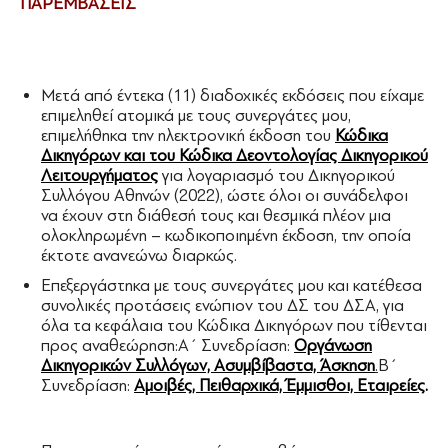
ΠΑΡΕΜΒΑΣΕΙΣ
Μετά από έντεκα (11) διαδοχικές εκδόσεις που είχαμε
επιμεληθεί ατομικά με τους συνεργάτες μου,
επιμελήθηκα την ηλεκτρονική έκδοση του
Κώδικα
Δικηγόρων και του Κώδικα Δεοντολογίας Δικηγορικού
Λειτουργήματος
για λογαριασμό του Δικηγορικού
Συλλόγου Αθηνών (2022), ώστε όλοι οι συνάδελφοι
να έχουν στη διάθεσή τους και θεσμικά πλέον μια
ολοκληρωμένη – κωδικοποιημένη έκδοση, την οποία
έκτοτε ανανεώνω διαρκώς.
Επεξεργάστηκα με τους συνεργάτες μου και κατέθεσα
συνολικές προτάσεις ενώπιον του ΔΣ του ΔΣΑ, για
όλα τα κεφάλαια του Κώδικα Δικηγόρων που τίθενται
προς αναθεώρηση:Α΄ Συνεδρίαση:
Οργάνωση
Δικηγορικών Συλλόγων, Ασυμβίβαστα, Άσκηση
.
Β΄
Συνεδρίαση:
Αμοιβές, Πειθαρχικά, Έμμισθοι, Εταιρείες
.