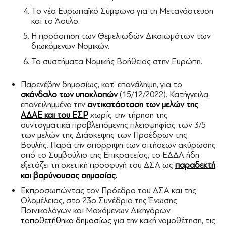
Το νέο Ευρωπαϊκό Σύμφωνο για τη Μετανάστευση
και το Άσυλο.
Η προάσπιση των Θεμελιωδών Δικαιωμάτων των
διωκόμενων Νομικών.
Τα συστήματα Νομικής Βοήθειας στην Ευρώπη.
Παρενέβην δημοσίως, κατ’ επανάληψη, για το
σκάνδαλο των υποκλοπών
(15/12/2022). Κατήγγειλα
επανειλημμένα την
αντικατάσταση των μελών της
ΑΔΑΕ και του ΕΣΡ
χωρίς την τήρηση της
συνταγματικά προβλεπόμενης πλειοψηφίας των 3/5
των μελών της Διάσκεψης των Προέδρων της
Βουλής. Παρά την απόρριψη των αιτήσεων ακύρωσης
από το Συμβούλιο της Επικρατείας, το ΕΔΔΑ ήδη
εξετάζει τη σχετική προσφυγή του ΔΣΑ ως
παραδεκτή
και βαρύνουσας σημασίας
.
Εκπροσωπώντας τον Πρόεδρο του ΔΣΑ και της
Ολομέλειας, στο 23ο Συνέδριο της Ένωσης
Ποινικολόγων και Μαχόμενων Δικηγόρων
τοποθετήθηκα δημοσίως
για την κακή νομοθέτηση, τις