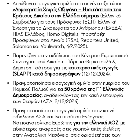
Απηύθυνα εισαγωγική ομιλία στη συνέντευξη τύπου
«Δημοκρατία Χωρίς Οξυγόνο – Η κατάσταση του
Κράτους Δικαίου στην Ελλάδα σήμερα»
(Ελληνικό
Συμβούλιο για τους Πρόσφυγες (ΕΣΠ), Ελληνική
Ένωση για τα Δικαιώματα του Ανθρώπου (ΕλΕΔΑ),
HIAS Ελλάδος, Homo Digitalis, Υποστήριξη
Προσφύγων στο Αιγαίο (RSA), Reporters United,
Solomon και Vouliwatch, 4/2/2025).
Παρενέβην στην εκδήλωση του Κέντρου Ευρωπαϊκού
Συνταγματικού Δικαίου – Ίδρυμα Θεμιστοκλή &
Δημήτρη Τσάτσου για τις
καταχρηστικές αγωγές
(SLAPP) κατά δημοσιογράφων
(12/12/2024).
Πραγματοποίησα εισαγωγική ομιλία στην ημερίδα του
Νομικού Παλμού για τα
50 χρόνια της Γ΄ Ελληνικής
Δημοκρατίας
,
αναδεικνύοντας την κακή λειτουργία
των θεσμών (ΔΣΑ, 2/12/2024).
Πραγματοποίησα εισαγωγική ομιλία στην κοινή
εκδήλωση ΔΣΑ και Ινστιτούτου Ενέργειας
Νοτιοανατολικής Ευρώπης
για την ελληνική ΑΟΖ
, με
ειδικότερες αναφορές στις γεωπολιτικές εξελίξεις
στην Ανατολική Μεσόγειο, στις οριοθετήσεις των