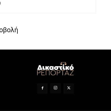
M
ροβολή