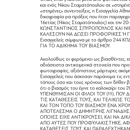
και ενός Νίκου Σταματόπουλου σε «στημένο
«στημένες» συνεντεύξεις, η Εισαγγελία Αθη
δικογραφία για πράξεις που ήταν παραγεγ
16ετίας (Νίκος Σταματόπουλος) και την
ΚΩΝΣΤΑΝΤΙΝΟΣ ΣΠΥΡΟΠΟΥΛΟΣ ΚΑΙ ΝΙ
ΚΑΛΕΣΟΥΝ ΝΑ ΔΩΣΕΙ ΠΡΟΦΟΡΙΚΕΣ Ή ΓΡΑΠ
Εισαγγελείς σύμφωνα με το άρθρο 244 
ΓΙΑ ΤΟ ΑΔΙΚΗΜΑ ΤΟΥ ΒΙΑΣΜΟΥ.
Ακολούθως οι φερόμενοι ως βιασθέντες, ε
αδιάσειστα αντικειμενικά στοιχεία που προ
φωτογραφίες, αξιόπιστους μάρτυρες ακόμη
Εισαγγελείς που άσκησαν παράνομα τις εντ
τόπους όσο και τους χρόνους των δήθεν βι
ότι ο βιασμός του έγινε το καλοκαίρι του
ΥΠΕΝΘΥΜΙΣΑΝ ΟΙ ΦΙΛΟΙ ΤΟΥ (!!!), Π
ΤΙΣ ΚΑΤΑΘΕΣΕΙΣ ΤΟΥΣ, ΚΑΙ ΤΕΛΙΚΩΣ
ΚΑΙ ΤΟΝ ΤΟΠΟ ΤΟΥ ΒΙΑΣΜΟΥ ΕΝΑ ΧΡΟΝ
ΑΠΟΤΕΛΕΣΜΑ Ο ΔΗΜΗΤΡΗΣ ΛΙΓΝΑΔΗΣ Ν
ΟΠΟΙΕΣ ΕΙΧΕ ΑΝΤΙΚΡΟΥΣΕΙ, ΚΑΙ ΝΑ ΔΙ
ΑΠΟ ΑΥΤΕΣ ΠΟΥ ΠΡΟΦΥΛΑΚΙΣΤΗΚΕ, ΑΦΟ
ΚΑΤΑΘΕΣΕΙΣ ΤΟΥΣ ΚΑΙ ΠΑΡΑΔΕΧΤΗΚΑΝ