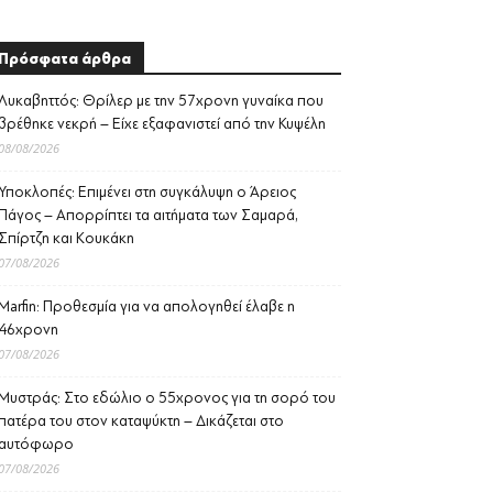
Πρόσφατα άρθρα
Λυκαβηττός: Θρίλερ με την 57χρονη γυναίκα που
βρέθηκε νεκρή – Είχε εξαφανιστεί από την Κυψέλη
08/08/2026
Υποκλοπές: Επιμένει στη συγκάλυψη ο Άρειος
Πάγος – Απορρίπτει τα αιτήματα των Σαμαρά,
Σπίρτζη και Κουκάκη
07/08/2026
Marfin: Προθεσμία για να απολογηθεί έλαβε η
46χρονη
07/08/2026
Μυστράς: Στο εδώλιο ο 55χρονος για τη σορό του
πατέρα του στον καταψύκτη – Δικάζεται στο
αυτόφωρο
07/08/2026