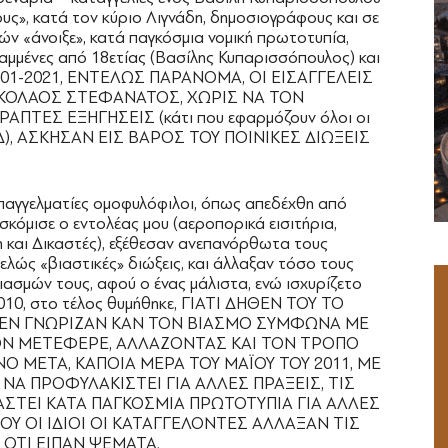
υς», κατά τον κύριο Λιγνάδη, δημοσιογράφους και σε
νών «άνοιξε», κατά παγκόσμια νομική πρωτοτυπία,
ραμμένες από 18ετίας (Βασίλης Κυπαρισσόπουλος) και
 20-01-2021, ΕΝΤΕΛΩΣ ΠΑΡΑΝΟΜΑ, ΟΙ ΕΙΣΑΓΓΕΛΕΙΣ
ΚΟΛΑΟΣ ΣΤΕΦΑΝΑΤΟΣ, ΧΩΡΙΣ ΝΑ ΤΟΝ
ΤΕΣ ΕΞΗΓΗΣΕΙΣ (κάτι που εφαρμόζουν όλοι οι
ΚΠΔ), ΑΣΚΗΣΑΝ ΕΙΣ ΒΑΡΟΣ ΤΟΥ ΠΟΙΝΙΚΕΣ ΔΙΩΞΕΙΣ
παγγελματίες ομοφυλόφιλοι, όπως απεδέχθη από
σκόμισε ο εντολέας μου (αεροπορικά εισιτήρια,
 και Δικαστές), εξέθεσαν ανεπανόρθωτα τους
ελώς «βιαστικές» διώξεις, και άλλαξαν τόσο τους
ασμών τους, αφού ο ένας μάλιστα, ενώ ισχυρίζετο
 2010, στο τέλος θυμήθηκε, ΓΙΑΤΙ ΔΗΘΕΝ ΤΟΥ ΤΟ
ΟΥ ΔΕΝ ΓΝΩΡΙΖΑΝ ΚΑΝ ΤΟΝ ΒΙΑΣΜΟ ΣΥΜΦΩΝΑ ΜΕ
 ΤΟΝ ΜΕΤΕΦΕΡΕ, ΑΛΛΑΖΟΝΤΑΣ ΚΑΙ ΤΟΝ ΤΡΟΠΟ
Ο ΜΕΤΑ, ΚΑΠΟΙΑ ΜΕΡΑ ΤΟΥ ΜΑΪΟΥ ΤΟΥ 2011, ΜΕ
Α ΠΡΟΦΥΛΑΚΙΣΤΕΙ ΓΙΑ ΑΛΛΕΣ ΠΡΑΞΕΙΣ, ΤΙΣ
ΚΑΣΤΕΙ ΚΑΤΑ ΠΑΓΚΟΣΜΙΑ ΠΡΩΤΟΤΥΠΙΑ ΓΙΑ ΑΛΛΕΣ
Υ ΟΙ ΙΔΙΟΙ ΟΙ ΚΑΤΑΓΓΕΛΟΝΤΕΣ ΑΛΛΑΞΑΝ ΤΙΣ
 ΟΤΙ ΕΙΠΑΝ ΨΕΜΑΤΑ.