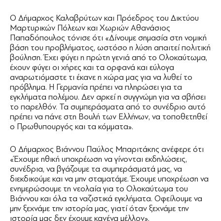
Ο Δήμαρχος Καλαβρύτων και Πρόεδρος του Δικτύου
Μαρτυρικών Πόλεων και Χωριών Αθανάσιος
Παπαδόπουλος τόνισε ότι «Δίνουμε σημασία στη νομική
βάση του προβλήματος, ωστόσο η λύση απαιτεί πολιτική
βούληση. Έχει φύγει η πρώτη γενιά από το Ολοκαύτωμα,
έχουν φύγει οι χήρες και τα ορφανά και εύλογα
αναρωτιόμαστε τι έκανε η χώρα μας για να λυθεί το
πρόβλημα. Η Γερμανία πρέπει να πληρώσει για τα
εγκλήματα πολέμου. Δεν αρκεί η συγγνώμη για να σβήσει
το παρελθόν. Τα συμπεράσματα από το συνέδριο αυτό
πρέπει να πάνε στη Βουλή των Ελλήνων, να τοποθετηθεί
ο Πρωθυπουργός και τα κόμματα».
Ο Δήμαρχος Βιάννου Παύλος Μπαριτάκης ανέφερε ότι
«Έχουμε ηθική υποχρέωση να γίνονται εκδηλώσεις,
συνέδρια, να βγάζουμε τα συμπεράσματά μας, να
διεκδικούμε και να μην σταματάμε. Έχουμε υποχρέωση να
ενημερώσουμε τη νεολαία για το Ολοκαύτωμα του
Βιάννου και όλα τα ναζιστικά εγκλήματα. Οφείλουμε να
μην ξεχνάμε την ιστορία μας, γιατί όταν ξεχνάμε την
ιστορία μας δεν έχουμε κανένα μέλλον».