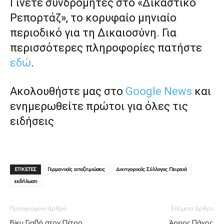
Γίνετε συνδρομητές στο «Δικαστικό
Ρεπορτάζ», το κορυφαίο μηνιαίο
περιοδικό για τη Δικαιοσύνη. Για
περισσότερες πληροφορίες πατήστε
εδώ
.
Ακολουθήστε μας στο
Google News
και
ενημερωθείτε πρώτοι για όλες τις
ειδήσεις
ΕΤΙΚΕΤΕΣ
Γερμανικές αποζημιώσεις
Δικηγορικός Σύλλογος Πειραιά
εκδήλωση
Προηγούμενο άρθρο
Επόμενο άρθρο
Βίκυ Γιαβή στον Πέτρο
Άρειος Πάγος: