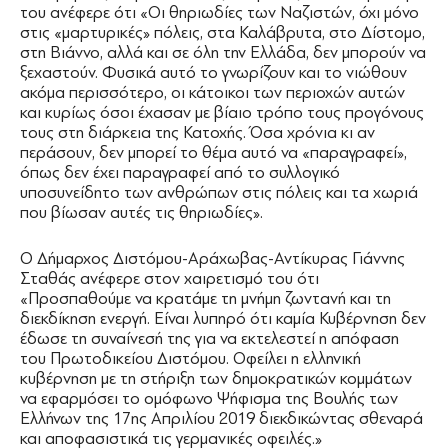
του ανέφερε ότι «Οι θηριωδίες των Ναζιστών, όχι μόνο
στις «μαρτυρικές» πόλεις, στα Καλάβρυτα, στο Δίστομο,
στη Βιάννο, αλλά και σε όλη την Ελλάδα, δεν μπορούν να
ξεχαστούν. Φυσικά αυτό το γνωρίζουν και το νιώθουν
ακόμα περισσότερο, οι κάτοικοι των περιοχών αυτών
και κυρίως όσοι έχασαν με βίαιο τρόπο τους προγόνους
τους στη διάρκεια της Κατοχής. Όσα χρόνια κι αν
περάσουν, δεν μπορεί το θέμα αυτό να «παραγραφεί»,
όπως δεν έχει παραγραφεί από το συλλογικό
υποσυνείδητο των ανθρώπων στις πόλεις και τα χωριά
που βίωσαν αυτές τις θηριωδίες».
Ο Δήμαρχος Διστόμου-Αράχωβας-Αντίκυρας Γιάννης
Σταθάς ανέφερε στον χαιρετισμό του ότι
«Προσπαθούμε να κρατάμε τη μνήμη ζωντανή και τη
διεκδίκηση ενεργή. Είναι λυπηρό ότι καμία Κυβέρνηση δεν
έδωσε τη συναίνεσή της για να εκτελεστεί η απόφαση
του Πρωτοδικείου Διστόμου. Οφείλει η ελληνική
κυβέρνηση με τη στήριξη των δημοκρατικών κομμάτων
να εφαρμόσει το ομόφωνο Ψήφισμα της Βουλής των
Ελλήνων της 17ης Απριλίου 2019 διεκδικώντας σθεναρά
και αποφασιστικά τις γερμανικές οφειλές.»