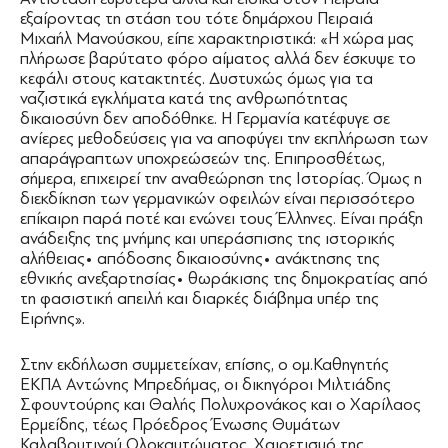
εξαίροντας τη στάση του τότε δημάρχου Πειραιά
Μιχαήλ Μανούσκου, είπε χαρακτηριστικά: «Η χώρα μας
πλήρωσε βαρύτατο φόρο αίματος αλλά δεν έσκυψε το
κεφάλι στους κατακτητές. Δυστυχώς όμως για τα
ναζιστικά εγκλήματα κατά της ανθρωπότητας
δικαιοσύνη δεν αποδόθηκε. Η Γερμανία κατέφυγε σε
ανίερες μεθοδεύσεις για να αποφύγει την εκπλήρωση των
απαράγραπτων υποχρεώσεών της. Επιπροσθέτως,
σήμερα, επιχειρεί την αναθεώρηση της Ιστορίας. Όμως η
διεκδίκηση των γερμανικών οφειλών είναι περισσότερο
επίκαιρη παρά ποτέ και ενώνει τους Έλληνες. Είναι πράξη
ανάδειξης της μνήμης και υπεράσπισης της ιστορικής
αλήθειας• απόδοσης δικαιοσύνης• ανάκτησης της
εθνικής ανεξαρτησίας• θωράκισης της δημοκρατίας από
τη φασιστική απειλή και διαρκές διάβημα υπέρ της
Ειρήνης».
Στην εκδήλωση συμμετείχαν, επίσης, ο ομ.Καθηγητής
ΕΚΠΑ Αντώνης Μπρεδήμας, οι δικηγόροι Μιλτιάδης
Σφουντούρης και Θαλής Πολυχρονάκος και ο Χαρίλαος
Ερμείδης, τέως Πρόεδρος Ένωσης Θυμάτων
Καλαβρυτινού Ολοκαυτώματος. Χαιρετισμό της