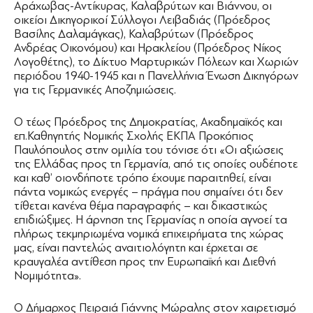
Αράχωβας-Αντίκυρας, Καλαβρύτων και Βιάννου, οι
οικείοι Δικηγορικοί Σύλλογοι Λειβαδιάς (Πρόεδρος
Βασίλης Δαλαμάγκας), Καλαβρύτων (Πρόεδρος
Ανδρέας Οικονόμου) και Ηρακλείου (Πρόεδρος Νίκος
Λογοθέτης), το Δίκτυο Μαρτυρικών Πόλεων και Χωριών
περιόδου 1940-1945 και η Πανελλήνια Ένωση Δικηγόρων
για τις Γερμανικές Αποζημιώσεις.
Ο τέως Πρόεδρος της Δημοκρατίας, Ακαδημαϊκός και
επ.Καθηγητής Νομικής Σχολής ΕΚΠΑ Προκόπιος
Παυλόπουλος στην ομιλία του τόνισε ότι «Οι αξιώσεις
της Ελλάδας προς τη Γερμανία, από τις οποίες ουδέποτε
και καθ’ οιονδήποτε τρόπο έχουμε παραιτηθεί, είναι
πάντα νομικώς ενεργές – πράγμα που σημαίνει ότι δεν
τίθεται κανένα θέμα παραγραφής – και δικαστικώς
επιδιώξιμες. Η άρνηση της Γερμανίας η οποία αγνοεί τα
πλήρως τεκμηριωμένα νομικά επιχειρήματα της χώρας
μας, είναι παντελώς αναιτιολόγητη και έρχεται σε
κραυγαλέα αντίθεση προς την Ευρωπαϊκή και Διεθνή
Νομιμότητα».
Ο Δήμαρχος Πειραιά Γιάννης Μώραλης στον χαιρετισμό