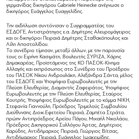
γερμανίδας δικηγόρου Gabriele Heinecke ανέγνωσε ο
δικηγόρος Ευάγγελος Ευαγγελίδης.
Την εκδήλωση συντόνισαν ο Συγγραμματέας του
ΕΣΔΟΓΕ, Αντιστράτηγος ε.α. Δημήτρης Αλευρομάγειρος
και οι δικηγόροι Πειραιά Δημήτρης Σταθακόπουλος και
Λίλη Αποστολίδου.
Το συνέδριο τίμησαν, μεταξύ άλλων, με την παρουσία
τους οι Ειρήνη Κασιμάτη, Βουλευτής ΣΥΡΙΖΑ, Xάρης
Δημακαρέας, Προϊστάμενος της ΚΟ ΠΑΣΟΚ-Κίνημα
Αλλαγής και εκπρόσωπος στο Συνέδριο του Προέδρου
του ΠΑΣΟΚ Νίκου Ανδρουλάκη, Αλεξάνδρα Σάντα, μέλος
του ΕΣΔΟΓΕ και Υποψήφια Ευρωβουλευτής με την
Πλεύση Ελευθερίας, Διαμαντής Ζαφειράτος, Υποψήφιος
Ευρωβουλευτής με την Πλεύση Ελευθερίας, Σταύρος
Κουτρής, Υποψήφιος Ευρωβουλευτής με το κόμμα ΝΙΚΗ,
Στεφανία Γιαννούλη, Πρόεδρος Τριμελούς Συμβουλίου
Διεύθυνσης Διοικ.Εφετείου Πειραιά, Ζαμπέτα Στράτα,
πρώην Αντιπρόεδρος Αρείου Πάγου, Μιχαήλ Νικολάου,
Πρόεδρος Δικηγορικού Συλλόγου Άρτας, Δημήτριος
Καρύδης, Αντιδήμαρχος Πειραιά, Γεώργιος Βίτσας,
Αντιδήμαρχος Πειραιά, Ευάγγελος Ιωακειμίδης,