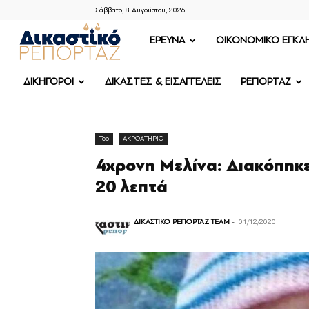
Σάββατο, 8 Αυγούστου, 2026
ΔΙΚΑΣΤΙΚΟ
ΕΡΕΥΝΑ
OIKONOMIKO ΕΓΚΛ
ΡΕΠΟΡΤΑΖ
ΔΙΚΗΓΟΡΟΙ
ΔΙΚΑΣΤΕΣ & ΕΙΣΑΓΓΕΛΕΙΣ
ΡΕΠΟΡΤΑΖ
Top
ΑΚΡΟΑΤΗΡΙΟ
4χρονη Μελίνα: Διακόπηκε 
20 λεπτά
ΔΙΚΑΣΤΙΚΟ ΡΕΠΟΡΤΑΖ TEAM
-
01/12/2020