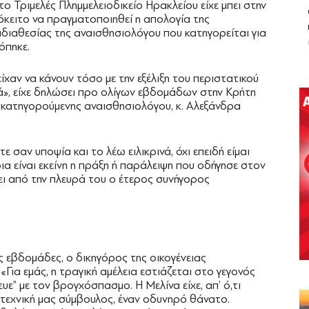
ο Τριμελές Πλημμελειοδικείο Ηρακλείου είχε μπει στην
ρόκειτο να πραγματοποιηθεί η απολογία της
διαθεσίας της αναισθησιολόγου που κατηγορείται για
όπηκε.
χαν να κάνουν τόσο με την εξέλιξη του περιστατικού
ικά», είχε δηλώσει προ ολίγων εβδομάδων στην Κρήτη
 κατηγορούμενης αναισθησιολόγου, κ. Αλεξάνδρα
 σαν υποψία και το λέω ειλικρινά, όχι επειδή είμαι
ια είναι εκείνη η πράξη ή παράλειψη που οδήγησε στον
νει από την πλευρά του ο έτερος συνήγορος
ές εβδομάδες, ο δικηγόρος της οικογένειας
«Για εμάς, η τραγική αμέλεια εστιάζεται στο γεγονός
ευε” με τον βρογχόσπασμο. Η Μελίνα είχε, απ’ ό,τι
 η τεχνική μας σύμβουλος, έναν οδυνηρό θάνατο.