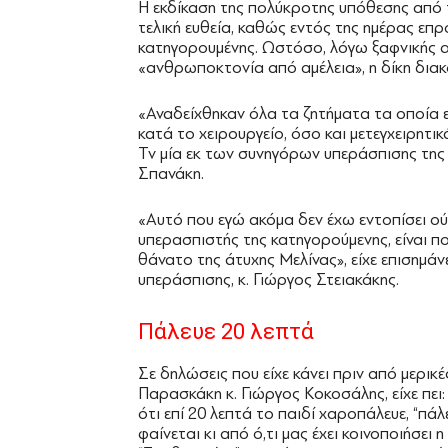
Η εκδίκαση της πολύκροτης υπόθεσης από τ
τελική ευθεία, καθώς εντός της ημέρας επ
κατηγορουμένης. Ωστόσο, λόγω ξαφνικής α
«ανθρωποκτονία από αμέλεια», η δίκη διακ
«Αναδείχθηκαν όλα τα ζητήματα τα οποία εί
κατά το χειρουργείο, όσο και μετεγχειρητ
Tv μία εκ των συνηγόρων υπεράσπισης της
Σπανάκη.
«Αυτό που εγώ ακόμα δεν έχω εντοπίσει ούτε
υπερασπιστής της κατηγορούμενης, είναι πο
θάνατο της άτυχης Μελίνας», είχε επισημά
υπεράσπισης, κ. Γιώργος Στειακάκης.
Πάλευε 20 λεπτά
Σε δηλώσεις που είχε κάνει πριν από μερικ
Παρασκάκη κ. Γιώργος Κοκοσάλης, είχε πει: 
ότι επί 20 λεπτά το παιδί χαροπάλευε, “πάλ
φαίνεται κι από ό,τι μας έχει κοινοποιήσει