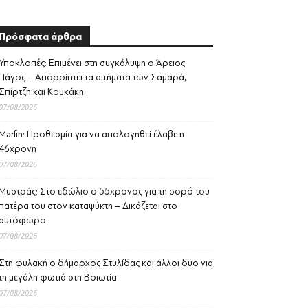
Πρόσφατα άρθρα
Υποκλοπές: Επιμένει στη συγκάλυψη ο Άρειος
Πάγος – Απορρίπτει τα αιτήματα των Σαμαρά,
Σπίρτζη και Κουκάκη
07/08/2026
Marfin: Προθεσμία για να απολογηθεί έλαβε η
46χρονη
07/08/2026
Μυστράς: Στο εδώλιο ο 55χρονος για τη σορό του
πατέρα του στον καταψύκτη – Δικάζεται στο
αυτόφωρο
07/08/2026
Στη φυλακή ο δήμαρχος Στυλίδας και άλλοι δύο για
τη μεγάλη φωτιά στη Βοιωτία
07/08/2026