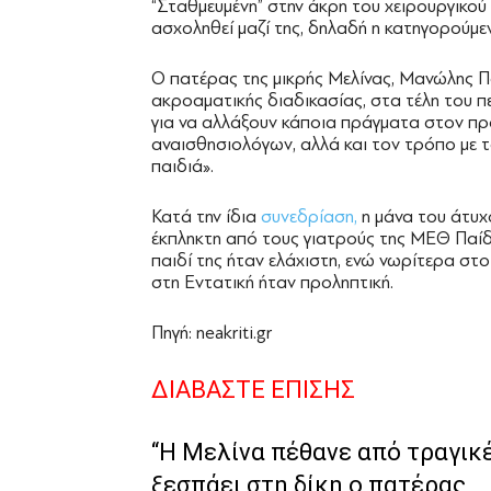
“Σταθμευμένη” στην άκρη του χειρουργικο
ασχοληθεί μαζί της, δηλαδή η κατηγορούμεν
Ο πατέρας της μικρής Μελίνας, Μανώλης Πα
ακροαματικής διαδικασίας, στα τέλη του πε
για να αλλάξουν κάποια πράγματα στον προ
αναισθησιολόγων, αλλά και τον τρόπο με 
παιδιά».
Κατά την ίδια
συνεδρίαση,
η μάνα του άτυχ
έκπληκτη από τους γιατρούς της ΜΕΘ Παίδ
παιδί της ήταν ελάχιστη, ενώ νωρίτερα στο 
στη Εντατική ήταν προληπτική.
Πηγή: neakriti.gr
ΔΙΑΒΑΣΤΕ ΕΠΙΣΗΣ
“Η Μελίνα πέθανε από τραγικ
ξεσπάει στη δίκη ο πατέρας