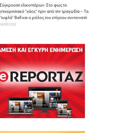
Σύγκρουση ελικοπτέρων: Στο φως το
επιχειρησιακό “χάος” πριν από την τραγωδία – Τα
“τυφλά” Bell και ο ρόλος του επίγειου συντονιστή
04/08/2026