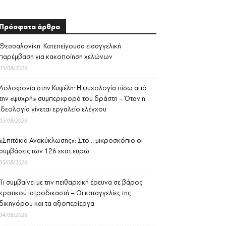
Πρόσφατα άρθρα
Θεσσαλονίκη: Κατεπείγουσα εισαγγελική
παρέμβαση για κακοποίηση χελώνων
05/08/2026
Δολοφονία στην Κυψέλη: Η ψυχολογία πίσω από
την «ψυχρή» συμπεριφορά του δράστη – Όταν η
ιδεολογία γίνεται εργαλείο ελέγχου
05/08/2026
«Σπιτάκια Ανακύκλωσης»: Στο… μικροσκόπιο οι
συμβάσεις των 126 εκατ.ευρώ
05/08/2026
Τι συμβαίνει με την πειθαρχική έρευνα σε βάρος
κρατικού ιατροδικαστή – Οι καταγγελίες της
δικηγόρου και τα αξιοπερίεργα
04/08/2026