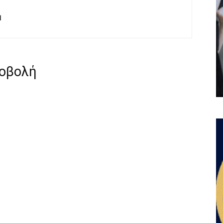
M
ροβολή