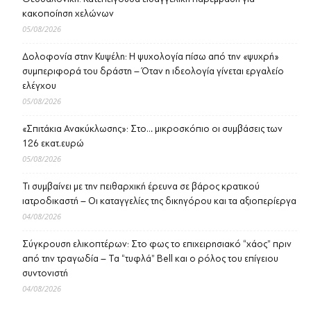
κακοποίηση χελώνων
05/08/2026
Δολοφονία στην Κυψέλη: Η ψυχολογία πίσω από την «ψυχρή»
συμπεριφορά του δράστη – Όταν η ιδεολογία γίνεται εργαλείο
ελέγχου
05/08/2026
«Σπιτάκια Ανακύκλωσης»: Στο… μικροσκόπιο οι συμβάσεις των
126 εκατ.ευρώ
05/08/2026
Τι συμβαίνει με την πειθαρχική έρευνα σε βάρος κρατικού
ιατροδικαστή – Οι καταγγελίες της δικηγόρου και τα αξιοπερίεργα
04/08/2026
Σύγκρουση ελικοπτέρων: Στο φως το επιχειρησιακό “χάος” πριν
από την τραγωδία – Τα “τυφλά” Bell και ο ρόλος του επίγειου
συντονιστή
04/08/2026