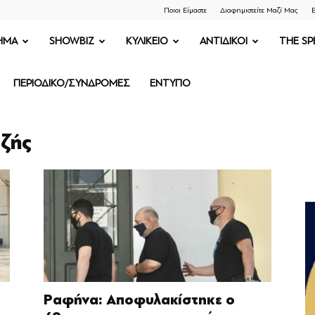
Ποιοι Είμαστε
Διαφημιστείτε Μαζί Μας
Ε
ΗΜΑ
SHOWBIZ
ΚΥΛΙΚΕΙΟ
ΑΝΤΙΔΙΚΟΙ
THE SP
ΠΕΡΙΟΔΙΚΟ/ΣΥΝΔΡΟΜΕΣ
ΕΝΤΥΠΟ
αζής
ι
Ραφήνα: Αποφυλακίστηκε ο