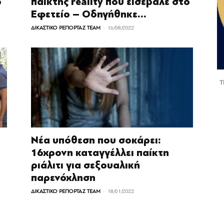
ό
παίκτης reality που εισέβαλε στο
Εφετείο – Οδηγήθηκε...
-
ΔΙΚΑΣΤΙΚΟ ΡΕΠΟΡΤΑΖ TEAM
16/08/2022
Νέα υπόθεση που σοκάρει:
16χρονη καταγγέλλει παίκτη
ριάλιτι για σεξουαλική
παρενόχληση
-
ΔΙΚΑΣΤΙΚΟ ΡΕΠΟΡΤΑΖ TEAM
18/01/2022