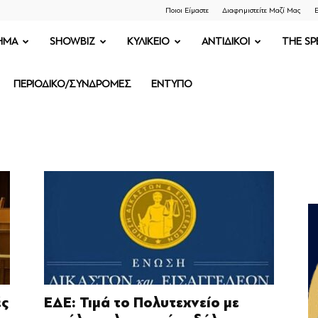
Ποιοι Είμαστε
Διαφημιστείτε Μαζί Μας
Ε
ΗΜΑ
SHOWBIZ
ΚΥΛΙΚΕΙΟ
ΑΝΤΙΔΙΚΟΙ
THE SP
ΠΕΡΙΟΔΙΚΟ/ΣΥΝΔΡΟΜΕΣ
ΕΝΤΥΠΟ
ές
ΕΔΕ: Τιμά το Πολυτεχνείο με