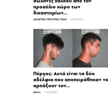
σωλήνες χαλκού από τον
προαύλιο χώρο των
δικαστηρίων...
-
ΔΙΚΑΣΤΙΚΟ ΡΕΠΟΡΤΑΖ TEAM
23/05/2024
Πύργος: Αυτά είναι τα δύο
αδέλφια που αποπειράθηκαν ν
αρπάξουν τον...
-
admin
11/07/2020