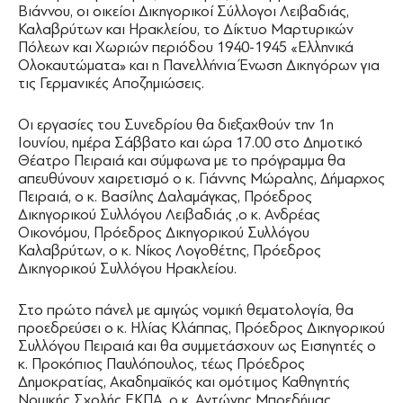
Βιάννου, οι οικείοι Δικηγορικοί Σύλλογοι Λειβαδιάς,
Καλαβρύτων και Ηρακλείου, το Δίκτυο Μαρτυρικών
Πόλεων και Χωριών περιόδου 1940-1945 «Ελληνικά
Ολοκαυτώματα» και η Πανελλήνια Ένωση Δικηγόρων για
τις Γερμανικές Αποζημιώσεις.
Οι εργασίες του Συνεδρίου θα διεξαχθούν την 1η
Ιουνίου, ημέρα Σάββατο και ώρα 17.00 στο Δημοτικό
Θέατρο Πειραιά και σύμφωνα με το πρόγραμμα θα
απευθύνουν χαιρετισμό ο κ. Γιάννης Μώραλης, Δήμαρχος
Πειραιά, ο κ. Βασίλης Δαλαμάγκας, Πρόεδρος
Δικηγορικού Συλλόγου Λειβαδιάς ,ο κ. Ανδρέας
Οικονόμου, Πρόεδρος Δικηγορικού Συλλόγου
Καλαβρύτων, ο κ. Νίκος Λογοθέτης, Πρόεδρος
Δικηγορικού Συλλόγου Ηρακλείου.
Στο πρώτο πάνελ με αμιγώς νομική θεματολογία, θα
προεδρεύσει ο κ. Ηλίας Κλάππας, Πρόεδρος Δικηγορικού
Συλλόγου Πειραιά και θα συμμετάσχουν ως Eισηγητές ο
κ. Προκόπιος Παυλόπουλος, τέως Πρόεδρος
Δημοκρατίας, Ακαδημαϊκός και ομότιμος Καθηγητής
Νομικής Σχολής ΕΚΠΑ, ο κ. Αντώνης Μπρεδήμας,