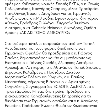
ομότιμος Καθηγητής Νομικής Σχολής ΕΚΠΑ, ο κ. Θαλής
Πολυχρονάκος, δικηγόρος Σπάρτης, μέλος Προεδρείου
Πανελλήνιας Ένωσης Δικηγόρων για τις Γερμανικές
Αποζημιώσεις, ο κ.Μιλτιάδης Σφουντούρης, δικηγόρος
Αθηνών, Πρόεδρος Συλλόγου Συγγενών θυμάτων
Διστόμου, η κα. Gabrielle Heinecke, δικηγόρος, Ομάδα
Δράσης «ΑΚ ΔΙΣΤΟΜΟ-ΑΜΒΟΥΡΓΟ»
Στο δεύτερο πάνελ με εκπροσώπους από την Τοπική
Αυτοδιοίκηση και τους φορείς διεκδίκησης των
Γερμανικών Οφειλών, θα προεδρεύσει ο κ. Γιώργος
Σαχίνης, δημοσιογράφος και θα συμμετάσχουν ως
Eισηγητές ο κ. Γιάννης Σταθάς, Δήμαρχος Διστόμου –
Αράχωβας -Αντίκυρας , ο κ. Αθανάσιος Παπαδόπουλος,
Δήμαρχος Καλαβρύτων, Πρόεδρος Δικτύου
Μαρτυρικών Πόλεων και Χωριών, ο κ. Παύλος
Μπαριτάκης, Δήμαρχος Βιάννου, ο κ. Αριστομένης
Συγγελάκης, Συγγραμματέας ΕΣΔΟΓΕ, Δρ.ΕΚΠΑ , ο κ.
Τριαντάφυλλος Μηταφίδης, πρώην Πρόεδρος της
Διακομματικής Κοινοβουλευτικής Επιτροπής για τη
διεκδίκηση των Γερμανικών οφειλών και ο κ. Χαρίλαος
Ερμείδης, Πρόεδρος Ένωσης Θυμάτων Καλαβρυτινού