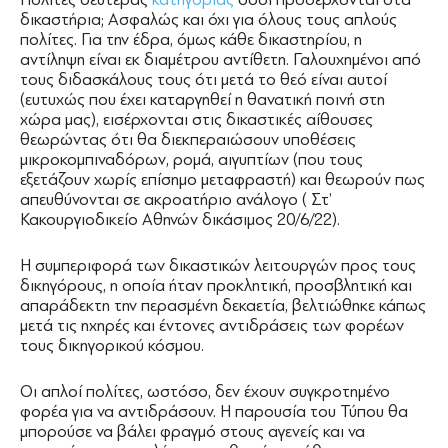
δικαστήρια; Ασφαλώς και όχι για όλους τους απλούς
πολίτες. Για την έδρα, όμως κάθε δικαστηρίου, η
αντίληψη είναι εκ διαμέτρου αντίθετη. Γαλουχημένοι από
τους διδασκάλους τους ότι μετά το θεό είναι αυτοί
(ευτυχώς που έχει καταργηθεί η θανατική ποινή στη
χώρα μας), εισέρχονται στις δικαστικές αίθουσες
θεωρώντας ότι θα διεκπεραιώσουν υποθέσεις
μικροκομπιναδόρων, ρομά, αιγυπτίων (που τους
εξετάζουν χωρίς επίσημο μεταφραστή) και θεωρούν πως
απευθύνονται σε ακροατήριο ανάλογο ( Στ’
Κακουργιοδικείο Αθηνών δικάσιμος 20/6/22).
Η συμπεριφορά των δικαστικών λειτουργών προς τους
δικηγόρους, η οποία ήταν προκλητική, προσβλητική και
απαράδεκτη την περασμένη δεκαετία, βελτιώθηκε κάπως
μετά τις ηχηρές και έντονες αντιδράσεις των φορέων
τους δικηγορικού κόσμου.
Οι απλοί πολίτες, ωστόσο, δεν έχουν συγκροτημένο
φορέα για να αντιδράσουν. Η παρουσία του Τύπου θα
μπορούσε να βάλει φραγμό στους αγενείς και να