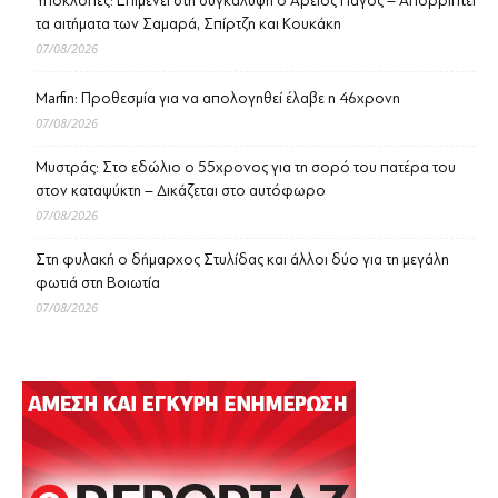
Υποκλοπές: Επιμένει στη συγκάλυψη ο Άρειος Πάγος – Απορρίπτει
τα αιτήματα των Σαμαρά, Σπίρτζη και Κουκάκη
07/08/2026
Marfin: Προθεσμία για να απολογηθεί έλαβε η 46χρονη
07/08/2026
Μυστράς: Στο εδώλιο ο 55χρονος για τη σορό του πατέρα του
στον καταψύκτη – Δικάζεται στο αυτόφωρο
07/08/2026
Στη φυλακή ο δήμαρχος Στυλίδας και άλλοι δύο για τη μεγάλη
φωτιά στη Βοιωτία
07/08/2026