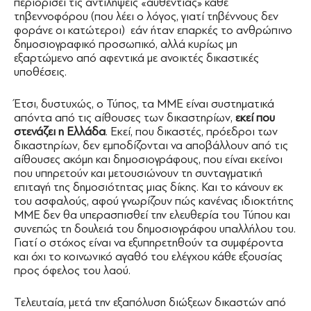
περιορίσει τις αντιλήψεις «αυθεντίας» κάθε
τηβεννοφόρου (που λέει ο λόγος, γιατί τηβέννους δεν
φοράνε οι κατώτεροι) εάν ήταν επαρκές το ανθρώπινο
δημοσιογραφικό προσωπικό, αλλά κυρίως μη
εξαρτώμενο από αφεντικά με ανοικτές δικαστικές
υποθέσεις.
Έτσι, δυστυχώς, ο Τύπος, τα ΜΜΕ είναι συστηματικά
απόντα από τις αίθουσες των δικαστηρίων,
εκεί που
στενάζει η Ελλάδα
. Εκεί, που δικαστές, πρόεδροι των
δικαστηρίων, δεν εμποδίζονται να αποβάλλουν από τις
αίθουσες ακόμη και δημοσιογράφους, που είναι εκείνοι
που υπηρετούν και μετουσιώνουν τη συνταγματική
επιταγή της δημοσιότητας μιας δίκης. Και το κάνουν εκ
του ασφαλούς, αφού γνωρίζουν πώς κανένας ιδιοκτήτης
ΜΜΕ δεν θα υπερασπισθεί την ελευθερία του Τύπου και
συνεπώς τη δουλειά του δημοσιογράφου υπαλλήλου του.
Γιατί ο στόχος είναι να εξυπηρετηθούν τα συμφέροντα
και όχι το κοινωνικό αγαθό του ελέγχου κάθε εξουσίας
προς όφελος του λαού.
Τελευταία, μετά την εξαπόλυση διώξεων δικαστών από