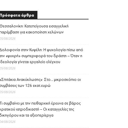
Πρόσφατα άρθρα
Θεσσαλονίκη: Κατεπείγουσα εισαγγελική
παρέμβαση για κακοποίηση χελώνων
05/08/2026
Δολοφονία στην Κυψέλη: Η ψυχολογία πίσω από
την «ψυχρή» συμπεριφορά του δράστη – Όταν η
ιδεολογία γίνεται εργαλείο ελέγχου
05/08/2026
«Σπιτάκια Ανακύκλωσης»: Στο… μικροσκόπιο οι
συμβάσεις των 126 εκατ.ευρώ
05/08/2026
Τι συμβαίνει με την πειθαρχική έρευνα σε βάρος
κρατικού ιατροδικαστή – Οι καταγγελίες της
δικηγόρου και τα αξιοπερίεργα
04/08/2026