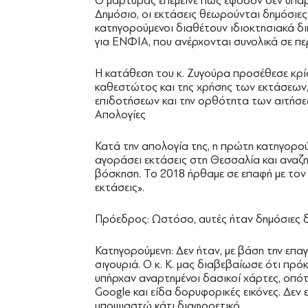
Ο μάρτυρας επέμεινε πως εφόσον δεν υπάρχ
Δημόσιο, οι εκτάσεις θεωρούνται δημόσιες
κατηγορούμενοι διαθέτουν ιδιοκτησιακά δ
για ΕΝΦΙΑ, που ανέρχονται συνολικά σε πε
Η κατάθεση του κ. Ζυγούρα προσέθεσε κρίσ
καθεστώτος και της χρήσης των εκτάσεων, 
επιδοτήσεων και την ορθότητα των αιτή
Απολογίες
Κατά την απολογία της, η πρώτη κατηγορούμ
αγοράσει εκτάσεις στη Θεσσαλία και αναζ
βόσκηση. Το 2018 ήρθαμε σε επαφή με τον κ.
εκτάσεις».
Πρόεδρος: Ωστόσο, αυτές ήταν δημόσιες δ
Κατηγορούμενη: Δεν ήταν, με βάση την επαγ
σιγουριά. Ο κ. Κ. μας διαβεβαίωσε ότι πρόκε
υπήρχαν αναρτημένοι δασικοί χάρτες, οπό
Google και είδα δορυφορικές εικόνες. Δεν 
υποψιαστώ κάτι διαφορετικό.