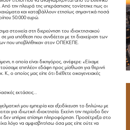
ουν τίτλοι που να αναγνωρίζονται από το ελληνικό
. Από την πλευρά της υπεράσπισης τονίστηκε πως οι
ικαιώματα και καταβάλλουν ετησίως σημαντικά ποσά
ρίπου 50.000 ευρώ.
ιμα στοιχεία στη διερεύνηση του ιδιοκτησιακού
σε μια υπόθεση που συνδέεται με τη διαχείριση των
σεων που υποβλήθηκαν στον ΟΠΕΚΕΠΕ.
ενη, η οποία είναι δικηγόρος, ανέφερε: «Είχαμε
ητούσαμε επιπλέον εδάφη προς μίσθωση για θερινή
 Κ., ο οποίος μας είπε ότι διέθετε οικογενειακές
ασικές εκτάσεις…
γελματική μου εμπειρία και εξειδίκευση το δηλώνω με
ιται για ιδιωτική ιδιοκτησία. Εκείνη την περίοδο δεν
τε δεν υπήρχε επίσημη πληροφόρηση. Προσέτρεξα στο
είχα λόγο να αμφισβητήσω όσα μας είπε ούτε να