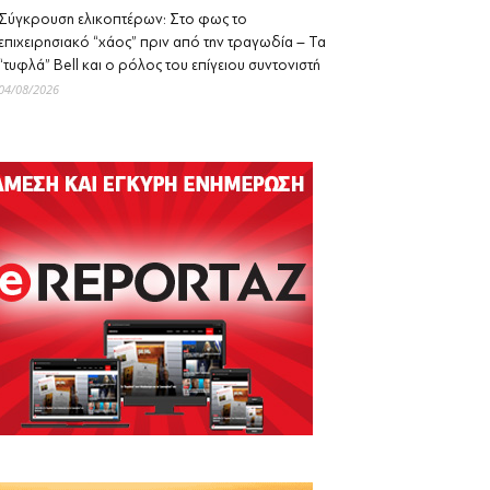
Σύγκρουση ελικοπτέρων: Στο φως το
επιχειρησιακό “χάος” πριν από την τραγωδία – Τα
“τυφλά” Bell και ο ρόλος του επίγειου συντονιστή
04/08/2026