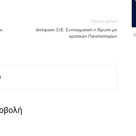
Επόμενο άρθρο
οι
Απόφαση ΣτΕ: Συνταγματική η ίδρυση μη
κρατικών Πανεπιστημίων
M
ροβολή