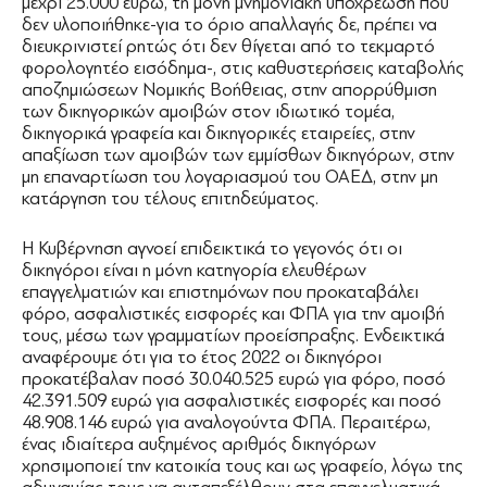
μέχρι 25.000 ευρώ, τη μόνη μνημονιακή υποχρέωση που
δεν υλοποιήθηκε-για το όριο απαλλαγής δε, πρέπει να
διευκρινιστεί ρητώς ότι δεν θίγεται από το τεκμαρτό
φορολογητέο εισόδημα-, στις καθυστερήσεις καταβολής
αποζημιώσεων Νομικής Βοήθειας, στην απορρύθμιση
των δικηγορικών αμοιβών στον ιδιωτικό τομέα,
δικηγορικά γραφεία και δικηγορικές εταιρείες, στην
απαξίωση των αμοιβών των εμμίσθων δικηγόρων, στην
μη επαναρτίωση του λογαριασμού του ΟΑΕΔ, στην μη
κατάργηση του τέλους επιτηδεύματος.
Η Κυβέρνηση αγνοεί επιδεικτικά το γεγονός ότι οι
δικηγόροι είναι η μόνη κατηγορία ελευθέρων
επαγγελματιών και επιστημόνων που προκαταβάλει
φόρο, ασφαλιστικές εισφορές και ΦΠΑ για την αμοιβή
τους, μέσω των γραμματίων προείσπραξης. Ενδεικτικά
αναφέρουμε ότι για το έτος 2022 οι δικηγόροι
προκατέβαλαν ποσό 30.040.525 ευρώ για φόρο, ποσό
42.391.509 ευρώ για ασφαλιστικές εισφορές και ποσό
48.908.146 ευρώ για αναλογούντα ΦΠΑ. Περαιτέρω,
ένας ιδιαίτερα αυξημένος αριθμός δικηγόρων
χρησιμοποιεί την κατοικία τους και ως γραφείο, λόγω της