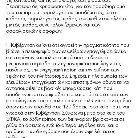
τις εκπτώσεις και τις απαλλαγές των μισθωτών.
Περαιτέρω δε, χρησιμοποιείται για τον προσδιορισμό
του τεκμαρτού φορολογητέου εισοδήματος, όχι ο
καθαρός φορολογητέος μισθός του μισθωτού αλλά ο
μικτός μισθός, συνυπολογιζομένων και των
ασφαλιστικών εισφορών.
Η Κυβέρνηση δείχνει ότι αγνοεί την πραγματικότητα που
βιώνει η πλειοψηφία των ελευθέρων επαγγελματιών και
επιστημόνων και μάλιστα μετά από τη δεκαετή
μνημονιακή περίοδο, την υγειονομική κρίση λόγω της
πανδημίας, την ενεργειακή κρίση και την αύξηση των
τιμών και του πληθωρισμού. Σήμερα, η πλειοψηφία των
ελευθέρων επαγγελματιών και επιστημόνων αδυνατεί να
ανταποκριθεί σε βασικές υποχρεώσεις, κάτι που
αποδεικνύεται αναμφισβήτητα και από τα στοιχεία των
φορολογικών και ασφαλιστικών οφειλών και τον αριθμό
όσων έχουν υπαχθεί στις 120 δόσεις, στοιχεία που είναι
γνωστά στην Κυβέρνηση. Σύμφωνα με τα στοιχεία του
ΕΦΚΑ, το 33%περίπου των δικηγόρων βρίσκονται σε
ρύθμιση οφειλών, ενώ ιδιαίτερα μεγάλος είναι και ο
αριθμός των δικηγόρων που έχουν οφειλές εκτός
ρύθμισης.