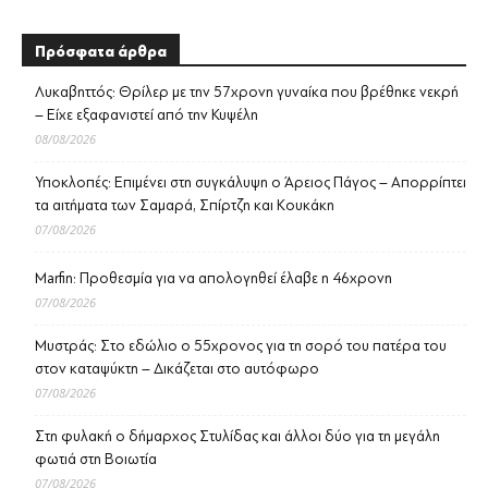
Πρόσφατα άρθρα
Λυκαβηττός: Θρίλερ με την 57χρονη γυναίκα που βρέθηκε νεκρή
– Είχε εξαφανιστεί από την Κυψέλη
08/08/2026
Υποκλοπές: Επιμένει στη συγκάλυψη ο Άρειος Πάγος – Απορρίπτει
τα αιτήματα των Σαμαρά, Σπίρτζη και Κουκάκη
07/08/2026
Marfin: Προθεσμία για να απολογηθεί έλαβε η 46χρονη
07/08/2026
Μυστράς: Στο εδώλιο ο 55χρονος για τη σορό του πατέρα του
στον καταψύκτη – Δικάζεται στο αυτόφωρο
07/08/2026
Στη φυλακή ο δήμαρχος Στυλίδας και άλλοι δύο για τη μεγάλη
φωτιά στη Βοιωτία
07/08/2026