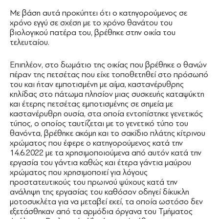
Με βάση αυτά προκύπτει ότι ο κατηγορούμενος σε
χρόνο εγγύ σε σχέση με το χρόνο θανάτου του
βιολογικού πατέρα του, βρέθηκε στην οικία του
τελευταίου.
Επιπλέον, στο δωμάτιο της οικίας που βρέθηκε ο θανών
πέραν της πετσέτας που είχε τοποθετηθεί στο πρόσωπό
του και ήταν εμποτισμένη με αίμα, καστανέρυθρης
κηλίδας στο πάτωμα πλησίον μιας συσκευής καταψύκτη
και έτερης πετσέτας εμποτισμένης σε σημεία με
καστανέρυθρη ουσία, στα οποία εντοπίστηκε γενετικός
τύπος, ο οποίος ταυτίζεται με το γενετικό τύπο του
θανόντα, βρέθηκε ακόμη και το σακίδιο πλάτης κίτρινου
χρώματος που έφερε ο κατηγορούμενος κατά την
14.6.2022 με τα χρησιμοποιούμενα από αυτόν κατά την
εργασία του γάντια καθώς και έτερα γάντια μαύρου
χρώματος που χρησιμοποιεί για λόγους
προστατευτικούς του πρωινού ψύχους κατά την
ανάληψη της εργασίας του καθόσον οδηγεί δίκυκλη
μοτοσυκλέτα για να μεταβεί εκεί, τα οποία ωστόσο δεν
εξετάσθηκαν από τα αρμόδια όργανα του Τμήματος