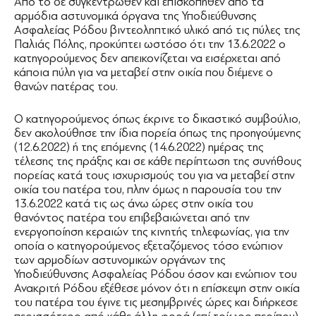
Από το δε συγκεντρωθέν και επισκοπηθέν από τα
αρμόδια αστυνομικά όργανα της Υποδιεύθυνσης
Ασφαλείας Ρόδου βιντεοληπτικό υλικό από τις πύλες της
Παλιάς Πόλης, προκύπτει ωστόσο ότι την 13.6.2022 ο
κατηγορούμενος δεν απεικονίζεται να εισέρχεται από
κάποια πύλη για να μεταβεί στην οικία που διέμενε ο
θανών πατέρας του.
Ο κατηγορούμενος όπως έκρινε το δικαστικό συμβούλιο,
δεν ακολούθησε την ίδια πορεία όπως της προηγούμενης
(12.6.2022) ή της επόμενης (14.6.2022) ημέρας της
τέλεσης της πράξης και σε κάθε περίπτωση της συνήθους
πορείας κατά τους ισχυρισμούς του για να μεταβεί στην
οικία του πατέρα του, πλην όμως η παρουσία του την
13.6.2022 κατά τις ως άνω ώρες στην οικία του
θανόντος πατέρα του επιβεβαιώνεται από την
ενεργοποίηση κεραιών της κινητής τηλεφωνίας, για την
οποία ο κατηγορούμενος εξεταζόμενος τόσο ενώπιον
των αρμοδίων αστυνομικών οργάνων της
Υποδιεύθυνσης Ασφαλείας Ρόδου όσον και ενώπιον του
Ανακριτή Ρόδου εξέθεσε μόνον ότι η επίσκεψη στην οικία
του πατέρα του έγινε τις μεσημβρινές ώρες και διήρκεσε