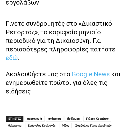
εργολάβων!
Γίνετε συνδρομητές στο «Δικαστικό
Ρεπορτάζ», το κορυφαίο μηνιαίο
περιοδικό για τη Δικαιοσύνη. Για
περισσότερες πληροφορίες πατήστε
εδώ
.
Ακολουθήστε μας στο
Google News
και
ενημερωθείτε πρώτοι για όλες τις
ειδήσεις
ΕΤΙΚΕΤΕΣ
ααστυνομία
ανάκριση
βούλευμα
Γιώρος Καριώτης
δολοφονια
Ευάγγελος Κουλιανός
Ρόδος
Συμβούλιο Πλημμλειοδικών