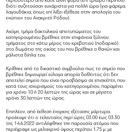
περισσότερο από κάθε άλλη φορά (επί τρίωρο περίπου)
διότι συζητούσαν ευχάριστα για πολλή ώρα (για ψάρεμα,
λαγουδάκια, όπως επί λέξει εξέθεσε στην απολογία του
ενώπιον του Ανακριτή Ρόδου).
Ακόμη, τμήμα δακτυλικού αποτυπώματος του
κατηγορουμένου βρέθηκε στην επιφάνεια ξύλινου
τμήματος στο κάτω μέρος του κρεβατιού (ποδαρικό)
στο δωμάτιο της οικίας του που βρέθηκε ο θανών και
μάλιστα δίπλα του.
Κρίθηκε από το δικαστικό συμβούλιο πως το σημείο που
βρέθηκε δημιουργεί εύλογα απορία δοθέντος ότι δεν
αποτελεί σημείο που είναι προσβάσιμο σε επισκέπτη, που
κατά τους ισχυρισμούς του κατηγορουμένου, παραμένει
για χρόνο 10 ή 20 λεπτών της ώρας και σε μέγιστο
χρόνο 30 λεπτών της ώρας.
Επιπλέον, από έκθεση ένορκης εξέτασης μάρτυρα,
προέκυψε ότι ο τελευταίος περί ώρες 03.00 έως 03.30
της 14.6.2022 αντιλήφθηκε την παρουσία ατόμου που
περιέγραψε ως μελαχρινό ύψους περίπου 1,75 μ. με