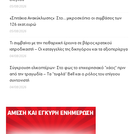
05/08/2026
«Σπιτάκια Ανακύκλωσης»: Στο… μικροσκόπιο οι συμβάσεις των
126 εκατ.ευρώ
05/08/2026
Τι συμβαίνει με την πειθαρχική έρευνα σε βάρος κρατικού
ιατροδικαστή – Οι καταγγελίες της δικηγόρου και τα αξιοπερίεργα
04/08/2026
Σύγκρουση ελικοπτέρων: Στο φως το επιχειρησιακό “χάος” πριν
από την τραγωδία – Τα “τυφλά” Bell και ο ρόλος του επίγειου
συντονιστή
04/08/2026