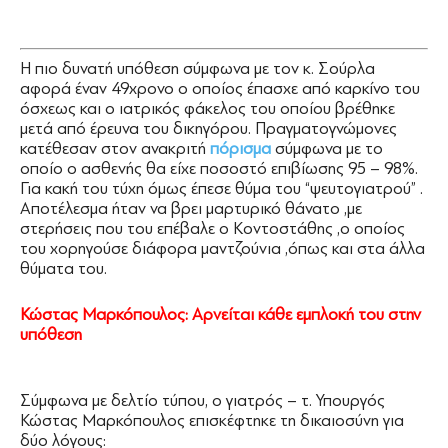
Η πιο δυνατή υπόθεση σύμφωνα με τον κ. Σούρλα
αφορά έναν 49χρονο ο οποίος έπασχε από καρκίνο του
όσχεως και ο ιατρικός φάκελος του οποίου βρέθηκε
μετά από έρευνα του δικηγόρου. Πραγματογνώμονες
κατέθεσαν στον ανακριτή
πόρισμα
σύμφωνα με το
οποίο ο ασθενής θα είχε ποσοστό επιβίωσης 95 – 98%.
Για κακή του τύχη όμως έπεσε θύμα του “ψευτογιατρού” .
Αποτέλεσμα ήταν να βρει μαρτυρικό θάνατο ,με
στερήσεις που του επέβαλε ο Κοντοστάθης ,ο οποίος
του χορηγούσε διάφορα μαντζούνια ,όπως και στα άλλα
θύματα του.
Κώστας Μαρκόπουλος: Αρνείται κάθε εμπλοκή του στην
υπόθεση
Σύμφωνα με δελτίο τύπου, ο γιατρός – τ. Υπουργός
Κώστας Μαρκόπουλος επισκέφτηκε τη δικαιοσύνη για
δύο λόγους: