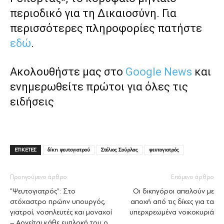
περιοδικό για τη Δικαιοσύνη. Για
περισσότερες πληροφορίες πατήστε
εδώ
.
Ακολουθήστε μας στο
Google News
και
ενημερωθείτε πρώτοι για όλες τις
ειδήσεις
ΕΤΙΚΕΤΕΣ
δίκη ψευτογιατρού
Στέλιος Σούρλας
ψευτογιατρός
Προηγούμενο άρθρο
Επόμενο άρθρο
“Ψευτογιατρός”: Στο
Οι δικηγόροι απειλούν με
στόχαστρο πρώην υπουργός,
αποχή από τις δίκες για τα
γιατροί, νοσηλευτές και μοναχοί
υπερχρεωμένα νοικοκυριά
– Αρνείται κάθε εμπλοκή του ο