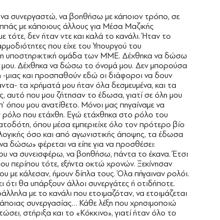
να συνεργαστώ, να βοηθήσω με κάποιον τρόπο, σε
αππάς με κάποιους άλλους για Μέσα Μαζικής
 τότε, δεν ήταν ντε και καλά το κανάλι. Ήταν το
ς αρμοδιότητες που είχε του Υπουργού του
τή η υποστηρικτική ομάδα των ΜΜΕ. Δέχθηκα να δώσω
 μου. Δέχθηκα να δώσω το όνομά μου. Δεν μπορούσα
μή -μιας και προσπαθούν εδώ οι διάφοροι να δουν
άντα- τα χρήματά μου ήταν όλα δεσμευμένα, και τα
ς, αυτό που μου ζήτησαν το έδωσα, γιατί σε όλη μου
π’ όπου μου ανατίθετο. Μόνοι μας πηγαίναμε να
ν ρόλο που ετάχθη. Εγώ ετάχθηκα στο ρόλο του
τοδότη, όπου μέσα εμπεριείχε όλο τον πρότερο βίο
ολογικής όσο και από αγωνιστικής άποψης, τα έδωσα
να δώσω» φέρεται να είπε για να προσθέσει:
ου να συνεισφέρω, να βοηθήσω, πάντα το έκανα. Έτσι
ου περίπου τότε, εξήντα οκτώ χρονών. Ξεκίνησαν
υ με κάλεσαν, ήμουν δίπλα τους. Όλα πήγαιναν ρολόι.
σει ότι θα υπάρξουν άλλοι συνεργάτες ή οτιδήποτε.
άλληλα με το κανάλι που ετοιμαζόταν, να ετοιμάζεται
ί κάποιας συνεργασίας… Κάθε λέξη που χρησιμοποιώ
τώσει, στήριξα και το «Κόκκινο», γιατί ήταν όλο το