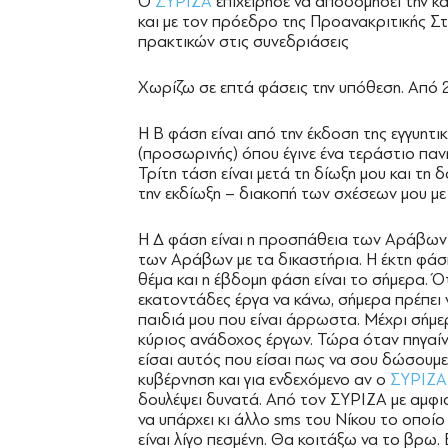
Ο
ΣΥΡΙΖΑ
επιχείρησε να αποδομήσει την 
και με τον πρόεδρο της Προανακριτικής Σ
πρακτικών στις συνεδριάσεις
Χωρίζω σε επτά φάσεις την υπόθεση. Από 2
Η Β φάση είναι από την έκδοση της εγγυητι
(προσωρινής) όπου έγινε ένα τεράστιο πανη
Τρίτη τάση είναι μετά τη δίωξη μου και τ
την εκδίωξη – διακοπή των σχέσεων μου μ
Η Δ φάση είναι η προσπάθεια των Αράβων ν
των Αράβων με τα δικαστήρια. Η έκτη φάση
θέμα και η έβδομη φάση είναι το σήμερα. 
εκατοντάδες έργα να κάνω, σήμερα πρέπει
παιδιά μου που είναι άρρωστα. Μέχρι σήμ
κύριος ανάδοχος έργων. Τώρα όταν πηγαίν
είσαι αυτός που είσαι πως να σου δώσουμε έ
κυβέρνηση και για ενδεχόμενο αν ο
ΣΥΡΙΖΑ
δουλέψει δυνατά. Από τον ΣΥΡΙΖΑ με αμφισ
να υπάρχει κι άλλο sms του Νίκου το οποίο 
είναι λίγο πεσμένη. Θα κοιτάξω να το βρω.