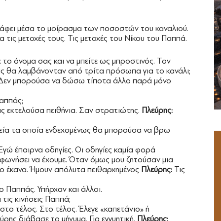
γράφει μέσα το μοίρασμα των ποσοστών του καναλιού.
α τις μετοχές τους. Τις μετοχές του Νίκου του Παππά.
 το όνομα σας και να μπείτε ως μπροστινός. Τον
ις θα λαμβάνονταν από τρίτα πρόσωπα για το κανάλι;
 Δεν μπορούσα να δώσω τίποτα άλλο παρά μόνο
Παππάς;
ις εκτελούσα πειθήνια. Σαν στρατιώτης.
Πλεύρης:
εία τα οποία ενδεχομένως θα μπορούσα να βρω
 Εγώ έπαιρνα οδηγίες. Οι οδηγίες καμία φορά
μφωνήσει να έχουμε. Όταν όμως μου ζητούσαν μια
ο έκανα. Ήμουν απόλυτα πειθαρχημένος
Πλεύρης:
Τις
ο Παππάς. Υπήρχαν και άλλοι.
τις κινήσεις Παππά;
στο τέλος. Στο τέλος. Έλεγε «καπετάνιο» ή
ης διάβασε το μήνυμα. Για εγγυητική.
Πλεύρης: