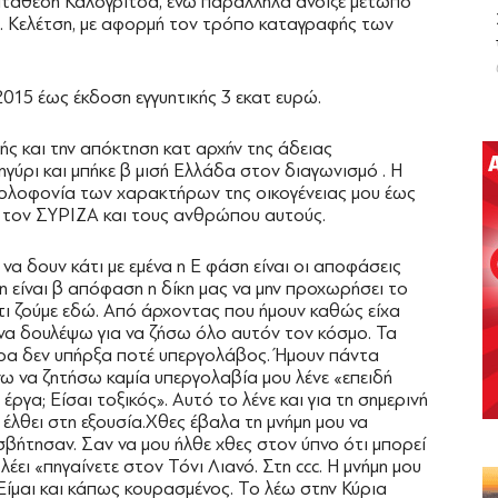
κατάθεση Καλογρίτσα, ενώ παράλληλα άνοιξε μέτωπο
τ. Κελέτση, με αφορμή τον τρόπο καταγραφής των
015 έως έκδοση εγγυητικής 3 εκατ ευρώ.
κής και την απόκτηση κατ αρχήν της άδειας
γύρι και μπήκε β μισή Ελλάδα στον διαγωνισμό . Η
η δολοφονία των χαρακτήρων της οικογένειας μου έως
ε τον ΣΥΡΙΖΑ και τους ανθρώπου αυτούς.
α δουν κάτι με εμένα η Ε φάση είναι οι αποφάσεις
 είναι β απόφαση η δίκη μας να μην προχωρήσει το
Ότι ζούμε εδώ. Από άρχοντας που ήμουν καθώς είχα
 να δουλέψω για να ζήσω όλο αυτόν τον κόσμο. Τα
ερα δεν υπήρξα ποτέ υπεργολάβος. Ήμουν πάντα
ω να ζητήσω καμία υπεργολαβία μου λένε «επειδή
ργα; Είσαι τοξικός». Αυτό το λένε και για τη σημερινή
έλθει στη εξουσία.Χθες έβαλα τη μνήμη μου να
βήτησαν. Σαν να μου ήλθε χθες στον ύπνο ότι μπορεί
λέει «πηγαίνετε στον Τόνι Λιανό. Στη ccc. Η μνήμη μου
 Είμαι και κάπως κουρασμένος. Το λέω στην Κύρια