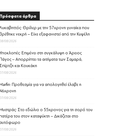
Πρόσφατα άρθρα
Λυκαβηττός: Θρίλερ με την 57χρονη γυναίκα που
βρέθηκε νεκρή – Είχε εξαφανιστεί από την Κυψέλη
08/08/2026
Υποκλοπές: Επιμένει στη συγκάλυψη ο Άρειος
Πάγος – Απορρίπτει τα αιτήματα των Σαμαρά,
Σπίρτζη και Κουκάκη
07/08/2026
Marfin: Προθεσμία για να απολογηθεί έλαβε η
46χρονη
07/08/2026
Μυστράς: Στο εδώλιο ο 55χρονος για τη σορό του
πατέρα του στον καταψύκτη – Δικάζεται στο
αυτόφωρο
07/08/2026