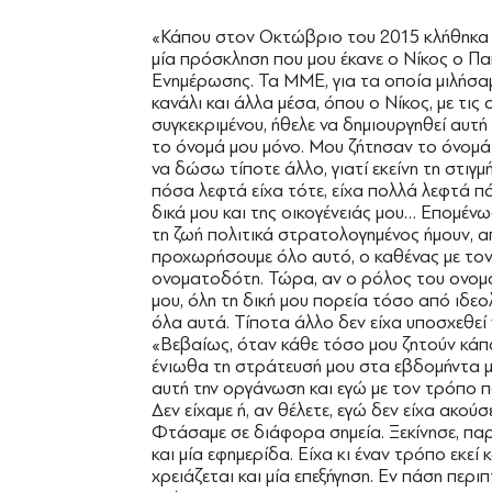
«Κάπου στον Οκτώβριο του 2015 κλήθηκα 
μία πρόσκληση που μου έκανε ο Νίκος ο Π
Ενημέρωσης. Τα ΜΜΕ, για τα οποία μιλήσαμε
κανάλι και άλλα μέσα, όπου ο Νίκος, με τι
συγκεκριμένου, ήθελε να δημιουργηθεί αυ
το όνομά μου μόνο. Μου ζήτησαν το όνομά
να δώσω τίποτε άλλο, γιατί εκείνη τη στιγ
πόσα λεφτά είχα τότε, είχα πολλά λεφτά π
δικά μου και της οικογένειάς μου… Επομένω
τη ζωή πολιτικά στρατολογημένος ήμουν, α
προχωρήσουμε όλο αυτό, ο καθένας με το
ονοματοδότη. Τώρα, αν ο ρόλος του ονομα
μου, όλη τη δική μου πορεία τόσο από ιδε
όλα αυτά. Τίποτα άλλο δεν είχα υποσχεθεί 
«Βεβαίως, όταν κάθε τόσο μου ζητούν κάπ
ένιωθα τη στράτευσή μου στα εβδομήντα μ
αυτή την οργάνωση και εγώ με τον τρόπο πο
Δεν είχαμε ή, αν θέλετε, εγώ δεν είχα ακού
Φτάσαμε σε διάφορα σημεία. Ξεκίνησε, παρ
και μία εφημερίδα. Είχα κι έναν τρόπο εκε
χρειάζεται και μία επεξήγηση. Εν πάση περιπ