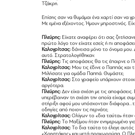
Τζάκρη.
Επίσης σαν να θυμάμαι ένα χαρτί σαν να 
Με εμένα εξέχοντος. Ήμουν μπροστινός. Είχ
Πλεύρης:
Είχατε αναφέρει ότι σας ζητήσανε
πρώτο λόγο τον είχατε εσείς ή πι αποφάσε
Καλογρίτσας:
δάνεισα μόνο το όνομα μου.
αυτό. Στρατολογήθηκαν.
Πλεύρης:
Τις αποφάσεις θα τις έπαιρνε ο 
Καλογρίτσας:
Μου τις έδινε ο Παππάς και τ
Μιλήσατε για ομάδα Παππά. Θυμάστε;
Καλογρίτσας:
Στο γραφείο υπάρχουν στοιχ
αργότερα.
Πλεύρης:
Δεν είχα σχέση με τις αποφάσεις.
υπερέβαιναν τη σχέση την οποία είχαμε συ
στήριξη αφού μου υπόσχονταν διάφορα…τ
οδηγίες από ποιον τις περνάτε;
Καλογρίτσας:
Ολίγων το «δια ταύτα» ήταν 
Πλεύρης:
Το Μαξίμου ήταν ενημερωμένο για 
Καλογρίτσας:
Το δια ταύτα το έλεγε αυτός 
«Χρηστάκος» και μετά προχωρούσα. Ο Πλεύρ