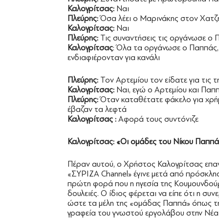
Καλογρίτσας:
Ναι
Πλεύρης:
Όσα λέει ο Μαρινάκης στον Χατζη
Καλογρίτσας:
Ναι
Πλεύρης:
Τις συναντήσεις τις οργάνωσε ο 
Καλογρίτσας
: Όλα τα οργάνωσε ο Παππάς, 
ενδιαφιέρονταν για κανάλι
Πλεύρης:
Τον Αρτεμίου τον είδατε για τις τ
Καλογρίτσας:
Ναι, εγώ ο Αρτεμίου και Παπ
Πλεύρης:
Όταν καταθέτατε φάκελο για χρήμ
έβαζαν τα λεφτά
Καλογρίτσας :
Αφορά τους συντόνιζε
Καλογρίτσας: «Οι ομάδες του Νίκου Παππά
Πέραν αυτού, ο Χρήστος Καλογρίτσας επαν
«ΣΥΡΙΖΑ Channel» έγινε μετά από πρόσκλησ
πρώτη φορά που η ηγεσία της Κουμουνδούρ
δουλειές. Ο ίδιος φέρεται να είπε ότι η σ
ώστε τα μέλη της «ομάδας Παππά» όπως τη
γραφεία του γνωστού εργολάβου στην Νέα