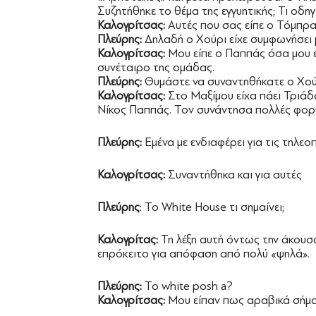
Συζητήθηκε το θέμα της εγγυητικής; Τι οδηγ
Καλογρίτσας:
Αυτές που σας είπε ο Τόμπρα
Πλεύρης:
Δηλαδή ο Χούρι είχε συμφωνήσει 
Καλογρίτσας:
Μου είπε ο Παππάς όσα μου ε
συνέταιρο της ομάδας.
Πλεύρης:
Θυμάστε να συναντηθήκατε ο Χούρ
Καλογρίτσας:
Στο Μαξίμου είχα πάει Τριά
Νίκος Παππάς. Τον συνάντησα πολλές φορέ
Πλεύρης:
Εμένα με ενδιαφέρει για τις τηλεοπ
Καλογρίτσας:
Συναντήθηκα και για αυτές
Πλεύρης
: Το White House τι σημαίνει;
Καλογρίτας:
Τη λέξη αυτή όντως την άκουσ
επρόκειτο για απόφαση από πολύ «ψηλά».
Πλεύρης:
Το white posh a?
Καλογρίτσας:
Μου είπαν πως αραβικά σήμα