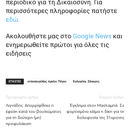
περιοδικό για τη Δικαιοσύνη. Για
περισσότερες πληροφορίες πατήστε
εδώ
.
Ακολουθήστε μας στο
Google News
και
ενημερωθείτε πρώτοι για όλες τις
ειδήσεις
ΕΤΙΚΕΤΕΣ
αντεισαγγελέας Αρείου Πάγου
Ευάγγελος Ζάχαρης
Προηγούμενο άρθρο
Επόμενο άρθρο
Λιγνάδης: Απορρίφθηκε η
Έγκλημα στον Μασταμπά: Σε
έφεση κατά του βουλεύματος
φορτισμένο κλίμα η δίκη για τη
για τη δεύτερη (μη)
δολοφονία της 31χρονης
προφυλάκιση