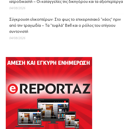
ιατροδικαστή – Οι καταγγελίες της δικηγόρου και τα αξιοπερίεργα
04/08/2026
Σύγκρουση ελικοπτέρων: Στο φως το επιχειρησιακό “χάος” πριν
από την τραγωδία – Τα “τυφλά” Bell και ο ρόλος του επίγειου
συντονιστή
04/08/2026