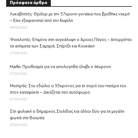
Πρόσφατα άρθρα
Λυκαβηττός: Θρίλερ με την 57χρονη γυναίκα που βρέθηκε νεκρή
– Είχε εξαφανιστεί από την Κυψέλη
08/08/2026
Υποκλοπές: Επιμένει στη συγκάλυψη ο Άρειος Πάγος – Απορρίπτει
τα αιτήματα των Σαμαρά, Σπίρτζη και Κουκάκη
07/08/2026
Marfin: Προθεσμία για να απολογηθεί έλαβε η 46χρονη
07/08/2026
Μυστράς: Στο εδώλιο ο 55χρονος για τη σορό του πατέρα του
στον καταψύκτη – Δικάζεται στο αυτόφωρο
07/08/2026
Στη φυλακή ο δήμαρχος Στυλίδας και άλλοι δύο για τη μεγάλη
φωτιά στη Βοιωτία
07/08/2026