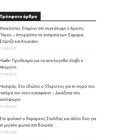
Πρόσφατα άρθρα
Υποκλοπές: Επιμένει στη συγκάλυψη ο Άρειος
Πάγος – Απορρίπτει τα αιτήματα των Σαμαρά,
Σπίρτζη και Κουκάκη
07/08/2026
Marfin: Προθεσμία για να απολογηθεί έλαβε η
46χρονη
07/08/2026
Μυστράς: Στο εδώλιο ο 55χρονος για τη σορό του
πατέρα του στον καταψύκτη – Δικάζεται στο
αυτόφωρο
07/08/2026
Στη φυλακή ο δήμαρχος Στυλίδας και άλλοι δύο για
τη μεγάλη φωτιά στη Βοιωτία
07/08/2026