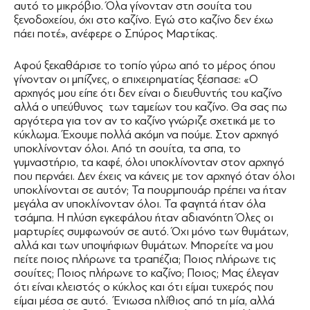
αυτό το μικρόβιο. Όλα γίνονταν στη σουίτα του
ξενοδοχείου, όχι στο καζίνο. Εγώ στο καζίνο δεν έχω
πάει ποτέ», ανέφερε ο Σπύρος Μαρτίκας.
Αφού ξεκαθάρισε το τοπίο γύρω από το μέρος όπου
γίνονταν οι μπίζνες, ο επιχειρηματίας ξέσπασε: «Ο
αρχηγός μου είπε ότι δεν είναι ο διευθυντής του καζίνο
αλλά ο υπεύθυνος των ταμείων του καζίνο. Θα σας πω
αργότερα για τον αν το καζίνο γνώριζε σχετικά με το
κύκλωμα. Έχουμε πολλά ακόμη να πούμε. Στον αρχηγό
υποκλίνονταν όλοι. Από τη σουίτα, τα σπα, το
γυμναστήριο, τα καφέ, όλοι υποκλίνονταν στον αρχηγό
που περνάει. Δεν έχεις να κάνεις με τον αρχηγό όταν όλοι
υποκλίνονται σε αυτόν; Τα πουρμπουάρ πρέπει να ήταν
μεγάλα αν υποκλίνονταν όλοι. Τα φαγητά ήταν όλα
τσάμπα. Η πλύση εγκεφάλου ήταν αδιανόητη Όλες οι
μαρτυρίες συμφωνούν σε αυτό. Όχι μόνο των θυμάτων,
αλλά και των υποψήφιων θυμάτων. Μπορείτε να μου
πείτε ποιος πλήρωνε τα τραπέζια; Ποιος πλήρωνε τις
σουίτες; Ποιος πλήρωνε το καζίνο; Ποιος; Μας έλεγαν
ότι είναι κλειστός ο κύκλος και ότι είμαι τυχερός που
είμαι μέσα σε αυτό. Ένιωσα ηλίθιος από τη μία, αλλά