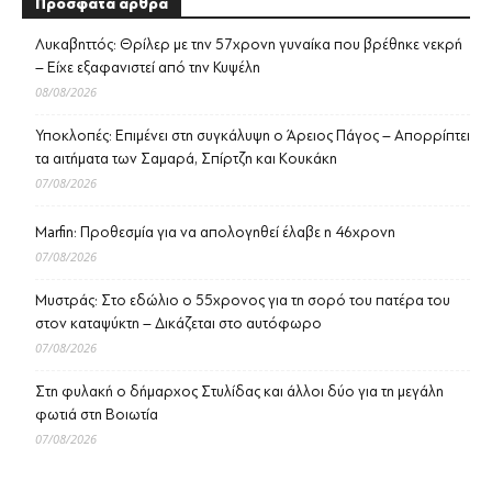
Πρόσφατα άρθρα
Λυκαβηττός: Θρίλερ με την 57χρονη γυναίκα που βρέθηκε νεκρή
– Είχε εξαφανιστεί από την Κυψέλη
08/08/2026
Υποκλοπές: Επιμένει στη συγκάλυψη ο Άρειος Πάγος – Απορρίπτει
τα αιτήματα των Σαμαρά, Σπίρτζη και Κουκάκη
07/08/2026
Marfin: Προθεσμία για να απολογηθεί έλαβε η 46χρονη
07/08/2026
Μυστράς: Στο εδώλιο ο 55χρονος για τη σορό του πατέρα του
στον καταψύκτη – Δικάζεται στο αυτόφωρο
07/08/2026
Στη φυλακή ο δήμαρχος Στυλίδας και άλλοι δύο για τη μεγάλη
φωτιά στη Βοιωτία
07/08/2026