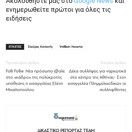
Ακολουθήστε μας στο
Google News
και
ενημερωθείτε πρώτοι για όλες τις
ειδήσεις
ΕΤΙΚΕΤΕΣ
Σταύρος Κοντονής
Υπόθεση Novartis
Προηγούμενο άρθρο
Επόμενο άρθρο
Folli Follie: Νέα πρόσωπα έβαλε
Δέκα συλλήψεις για ναρκωτικά
στο «κάδρο» της πολύκροτης
στο κέντρο της Αθήνας- Στον
υπόθεσης η εισαγγελέας Ελένη
εισαγγελέα Πλημμελειοδικών οι
Μιχαλοπούλου
συλληφθέντες
ΔΙΚΑΣΤΙΚΟ ΡΕΠΟΡΤΑΖ TEAM