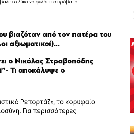
βαλε το λύκο να φυλάει τα πρόβατα.
που βιαζόταν από τον πατέρα του
λοι αξιωματικοί)…
νει ο Νικόλας Στραβοπόδης
”- Τι αποκάλυψε ο
αστικό Ρεπορτάζ», το κορυφαίο
ιοσύνη. Για περισσότερες