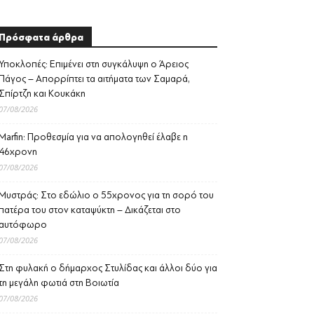
Πρόσφατα άρθρα
Υποκλοπές: Επιμένει στη συγκάλυψη ο Άρειος
Πάγος – Απορρίπτει τα αιτήματα των Σαμαρά,
Σπίρτζη και Κουκάκη
07/08/2026
Marfin: Προθεσμία για να απολογηθεί έλαβε η
46χρονη
07/08/2026
Μυστράς: Στο εδώλιο ο 55χρονος για τη σορό του
πατέρα του στον καταψύκτη – Δικάζεται στο
αυτόφωρο
07/08/2026
Στη φυλακή ο δήμαρχος Στυλίδας και άλλοι δύο για
τη μεγάλη φωτιά στη Βοιωτία
07/08/2026