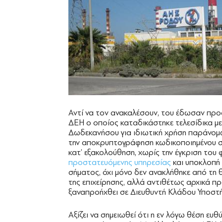
Αντί να τον ανακαλέσουν, του έδωσαν προα
ΔΕΗ ο οποίος καταδικάστηκε τελεσίδικα 
Δωδεκανήσου για ιδιωτική χρήση παράνομω
την αποκρυπτογράφηση κωδικοποιημένου 
κατ’ εξακολούθηση, χωρίς την έγκριση του 
προστατευόμενης υπηρεσίας
και υποκλοπή
σήματος, όχι μόνο δεν ανακλήθηκε από τη 
της επιχείρησης, αλλά αντιθέτως αρχικά π
ξαναπροήχθει σε Διευθυντή Κλάδου Υποστή
Αξίζει να σημειωθεί ότι η εν λόγω θέση ε