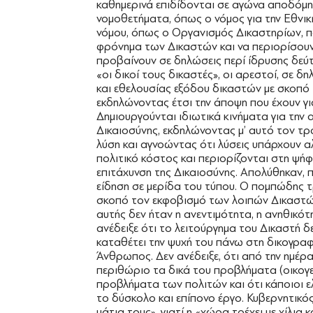
καθημερινά επιδίδονται σε αγώνα αποδόμη
νομοθετήματα, όπως ο νόμος για την Εθνικ
νόμου, όπως ο Οργανισμός Δικαστηρίων, π
φρόνημα των Δικαστών και να περιορίσουν
προβαίνουν σε δηλώσεις περί ίδρυσης δεύ
«οι δικοί τους δικαστές», οι αρεστοί, σε 
και εθελουσίας εξόδου δικαστών με σκοπό 
εκδηλώνοντας έτσι την άποψη που έχουν για 
Δημιουργούνται ιδιωτικά κινήματα για την
Δικαιοσύνης, εκδηλώνοντας μ’ αυτό τον τρόπ
λύση και αγνοώντας ότι λύσεις υπάρχουν 
πολιτικό κόστος και περιορίζονται στη ψή
επιτάχυνση της Δικαιοσύνης. Απολύθηκαν, 
είδηση σε μερίδα του τύπου. Ο πομπώδης 
σκοπό τον εκφοβισμό των λοιπών Δικαστών
αυτής δεν ήταν η ανεντιμότητα, η ανηθικότ
ανέδειξε ότι το λειτούργημα του Δικαστή δε
καταθέτει την ψυχή του πάνω στη δικογραφία
Άνθρωπος. Δεν ανέδειξε, ότι από την ημέρα
περιθώριο τα δικά του προβλήματα (οικογεν
προβλήματα των πολιτών και ότι κάποιοι 
το δύσκολο και επίπονο έργο. Κυβερνητικό
μάτια τους», γιατί η «χώρα τρέχει με χίλια 