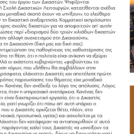
σης του έργου των Δικαστών. Ψηφίζονται
ή Σχολή Δικαστικών Λειτουργών, κατατίθενται σχέδια
ου μοναδικό σκοπό έχουν να «πνίξουν» το ελεύθερο
 τη δικαστική ανεξαρτησία. Κομματικοί εκπρόσωποι
τερης σχολής δικαστών για να αποφοιτούν απ’ αυτήν
δηλώσεις περί «διορισμού δύο τριών χιλιάδων δικαστών
την αλλαγή συσχετισμού στη Δικαιοσύνη»,
τη Δικαιοσύνη (δική μας και δική σας).
 αντιμετώπιση της παθογένειας της καθυστέρησης της
ο τη θέση, ότι η πολιτεία είναι ανίκανη να εξεύρει
αλλά οι εκάστοτε κυβερνώντες «φοβούνται» το
φιση νόμων, που «δήθεν» θα συμβάλλουν στην
πρόσφατα, ελάχιστοι Δικαστές και αποτέλεσε πρώτη
τρόπος παρουσίασης του θέματος είχε μοναδικό
. Κανένας δεν ανέδειξε το λόγο της απόλυσης. Λόγος
ητα, ήταν η υπηρεσιακή ανεπάρκεια. Κανένας δεν
ν είναι διεκπεραιωτική εργασία, ότι ο Δικαστής
, γιατί γνωρίζει ότι πίσω απ’ αυτή υπάρχει ο
 που ο Δικαστής ορκίζεται θέτει, πλέον, στο
ειακά, προσωπικά, υγείας) και ασχολείται με τα
ελάχιστοι δεν κατάφεραν να ανταποκριθούν σ’ αυτό
ς παράγοντας καλεί τους Δικαστές να «ανοίξουν τα
και η Δικαιοσύνη με εκατό», δίχως να διερωτάται γιατί