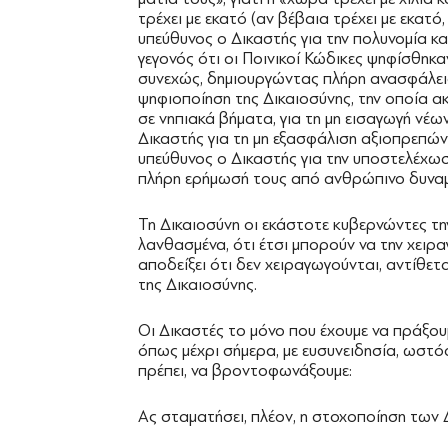
τρέχει με εκατό (αν βέβαια τρέχει με εκατό
υπεύθυνος ο Δικαστής για την πολυνομία και
γεγονός ότι οι Ποινικοί Κώδικες ψηφίσθηκ
συνεχώς, δημιουργώντας πλήρη ανασφάλεια 
ψηφιοποίηση της Δικαιοσύνης, την οποία ακ
σε νηπιακά βήματα, για τη μη εισαγωγή νέω
Δικαστής για τη μη εξασφάλιση αξιοπρεπών
υπεύθυνος ο Δικαστής για την υποστελέχω
πλήρη ερήμωσή τους από ανθρώπινο δυναμ
Τη Δικαιοσύνη οι εκάστοτε κυβερνώντες την
λανθασμένα, ότι έτσι μπορούν να την χειρα
αποδείξει ότι δεν χειραγωγούνται, αντίθε
της Δικαιοσύνης.
Οι Δικαστές το μόνο που έχουμε να πράξου
όπως μέχρι σήμερα, με ευσυνειδησία, ωστ
πρέπει, να βροντοφωνάξουμε:
Ας σταματήσει, πλέον, η στοχοποίηση των 