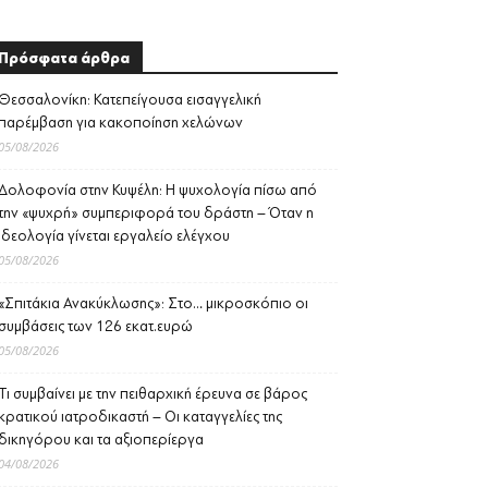
Πρόσφατα άρθρα
Θεσσαλονίκη: Κατεπείγουσα εισαγγελική
παρέμβαση για κακοποίηση χελώνων
05/08/2026
Δολοφονία στην Κυψέλη: Η ψυχολογία πίσω από
την «ψυχρή» συμπεριφορά του δράστη – Όταν η
ιδεολογία γίνεται εργαλείο ελέγχου
05/08/2026
«Σπιτάκια Ανακύκλωσης»: Στο… μικροσκόπιο οι
συμβάσεις των 126 εκατ.ευρώ
05/08/2026
Τι συμβαίνει με την πειθαρχική έρευνα σε βάρος
κρατικού ιατροδικαστή – Οι καταγγελίες της
δικηγόρου και τα αξιοπερίεργα
04/08/2026