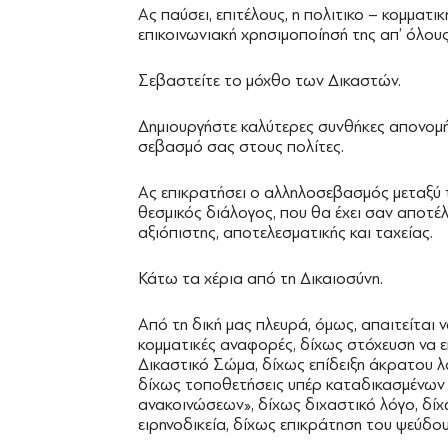
Ας παύσει, επιτέλους, η πολιτικο – κομματι
επικοινωνιακή χρησιμοποίησή της απ’ όλους
Σεβαστείτε το μόχθο των Δικαστών.
Δημιουργήστε καλύτερες συνθήκες απονομής
σεβασμό σας στους πολίτες.
Ας επικρατήσει ο αλληλοσεβασμός μεταξύ
θεσμικός διάλογος, που θα έχει σαν αποτέ
αξιόπιστης, αποτελεσματικής και ταχείας.
Κάτω τα χέρια από τη Δικαιοσύνη.
Από τη δική μας πλευρά, όμως, απαιτείται ν
κομματικές αναφορές, δίχως στόχευση να ε
Δικαστικό Σώμα, δίχως επίδειξη άκρατου λα
δίχως τοποθετήσεις υπέρ καταδικασμένω
ανακοινώσεων», δίχως διχαστικό λόγο, δίχω
ειρηνοδικεία, δίχως επικράτηση του ψεύδου