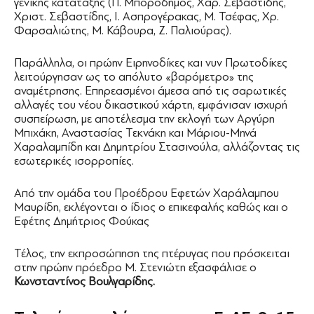
γενικής κατάταξης (Π. Μποροδήμος, Χαρ. Σεβαστίδης,
Χριστ. Σεβαστίδης, Ι. Ασπρογέρακας, Μ. Τσέφας, Χρ.
Φαρσαλιώτης, Μ. Κάβουρα, Ζ. Παλιούρας).
Παράλληλα, οι πρώην Ειρηνοδίκες και νυν Πρωτοδίκες
λειτούργησαν ως το απόλυτο «βαρόμετρο» της
αναμέτρησης. Επηρεασμένοι άμεσα από τις σαρωτικές
αλλαγές του νέου δικαστικού χάρτη, εμφάνισαν ισχυρή
συσπείρωση, με αποτέλεσμα την εκλογή των Αργύρη
Μπιχάκη, Αναστασίας Τεκνάκη και Μάριου-Μηνά
Χαραλαμπίδη και Δημητρίου Στασινούλα, αλλάζοντας τις
εσωτερικές ισορροπίες.
Από την ομάδα του Προέδρου Εφετών Χαράλαμπου
Μαυρίδη, εκλέγονται ο ίδιος ο επικεφαλής καθώς και ο
Εφέτης Δημήτριος Φούκας
Τέλος, την εκπροσώπηση της πτέρυγας που πρόσκειται
στην πρώην πρόεδρο Μ. Στενιώτη εξασφάλισε ο
Κωνσταντίνος Βουλγαρίδης.