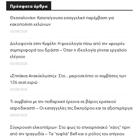
Πρόσφατα άρθρα
Θεσσαλονίκη: Κατεπείγουσα εισαγγελική παρέμβαση για
κακοποίηση χελώνων
05/08/2026
Δολοφονία στην Κυψέλη: Η ψυχολογία πίσω από την «ψυχρή»
συμπεριφορά του δράστη – Όταν η ιδεολογία γίνεται εργαλείο
ελέγχου
05/08/2026
«Σπιτάκια Ανακύκλωσης»: Στο… μικροσκόπιο οι συμβάσεις των
126 εκατ.ευρώ
05/08/2026
Τι συμβαίνει με την πειθαρχική έρευνα σε βάρος κρατικού
ιατροδικαστή – Οι καταγγελίες της δικηγόρου και τα αξιοπερίεργα
04/08/2026
Σύγκρουση ελικοπτέρων: Στο φως το επιχειρησιακό “χάος” πριν
από την τραγωδία – Τα “τυφλά” Bell και ο ρόλος του επίγειου