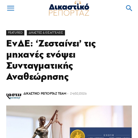
FEATURED
ΔΙΚΑΣΤΕΣ & ΕΙΣΑΓΓΕΛΕΙΣ
ΕνΔΕ: ‘Ζεσταίνει’ τις
μηχανές ενόψει
Συνταγματικής
Αναθεώρησης
ΔΙΚΑΣΤΙΚΟ ΡΕΠΟΡΤΑΖ TEAM
-
24/02/2026