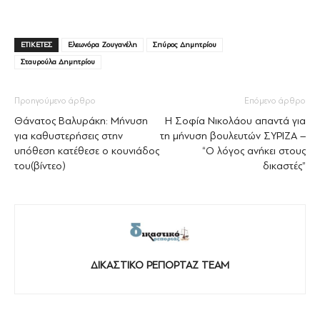
ΕΤΙΚΕΤΕΣ
Ελεωνόρα Ζουγανέλη
Σπύρος Δημητρίου
Σταυρούλα Δημητρίου
Προηγούμενο άρθρο
Επόμενο άρθρο
Θάνατος Βαλυράκη: Μήνυση
Η Σοφία Νικολάου απαντά για
για καθυστερήσεις στην
τη μήνυση βουλευτών ΣΥΡΙΖΑ –
υπόθεση κατέθεσε ο κουνιάδος
“Ο λόγος ανήκει στους
του(βίντεο)
δικαστές”
ΔΙΚΑΣΤΙΚΟ ΡΕΠΟΡΤΑΖ TEAM