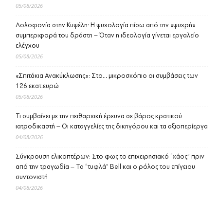
05/08/2026
Δολοφονία στην Κυψέλη: Η ψυχολογία πίσω από την «ψυχρή»
συμπεριφορά του δράστη – Όταν η ιδεολογία γίνεται εργαλείο
ελέγχου
05/08/2026
«Σπιτάκια Ανακύκλωσης»: Στο… μικροσκόπιο οι συμβάσεις των
126 εκατ.ευρώ
05/08/2026
Τι συμβαίνει με την πειθαρχική έρευνα σε βάρος κρατικού
ιατροδικαστή – Οι καταγγελίες της δικηγόρου και τα αξιοπερίεργα
04/08/2026
Σύγκρουση ελικοπτέρων: Στο φως το επιχειρησιακό “χάος” πριν
από την τραγωδία – Τα “τυφλά” Bell και ο ρόλος του επίγειου
συντονιστή
04/08/2026