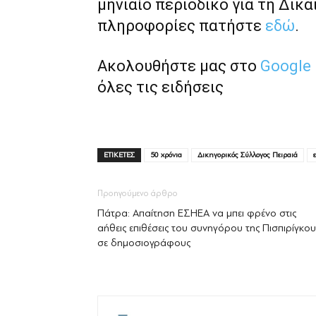
μηνιαίο περιοδικό για τη Δικα
πληροφορίες πατήστε
εδώ
.
Ακολουθήστε μας στο
Google
όλες τις ειδήσεις
ΕΤΙΚΕΤΕΣ
50 χρόνια
Δικηγορικός Σύλλογος Πειραιά
Προηγούμενο άρθρο
Πάτρα: Απαίτηση ΕΣΗΕΑ να μπει φρένο στις
αήθεις επιθέσεις του συνηγόρου της Πισπιρίγκου
σε δημοσιογράφους