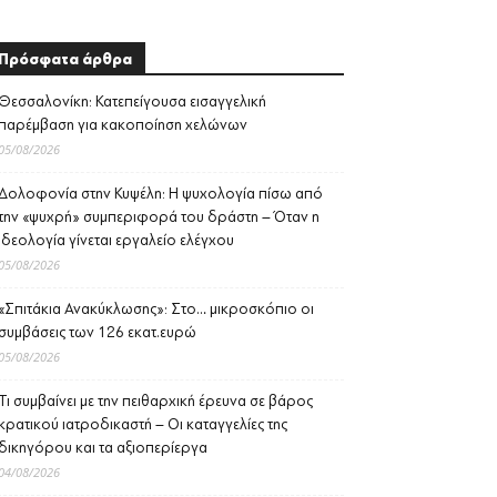
Πρόσφατα άρθρα
Θεσσαλονίκη: Κατεπείγουσα εισαγγελική
παρέμβαση για κακοποίηση χελώνων
05/08/2026
Δολοφονία στην Κυψέλη: Η ψυχολογία πίσω από
την «ψυχρή» συμπεριφορά του δράστη – Όταν η
ιδεολογία γίνεται εργαλείο ελέγχου
05/08/2026
«Σπιτάκια Ανακύκλωσης»: Στο… μικροσκόπιο οι
συμβάσεις των 126 εκατ.ευρώ
05/08/2026
Τι συμβαίνει με την πειθαρχική έρευνα σε βάρος
κρατικού ιατροδικαστή – Οι καταγγελίες της
δικηγόρου και τα αξιοπερίεργα
04/08/2026