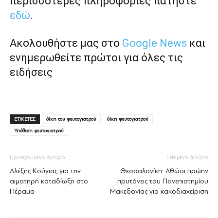
περισσότερες πληροφορίες πατήστε
εδώ
.
Ακολουθήστε μας στο
Google News
και
ενημερωθείτε πρώτοι για όλες τις
ειδήσεις
ΕΤΙΚΕΤΕΣ
δίκη του ψευτογιατρού
δίκη ψευτογιατρού
Υπόθεση ψευτογιατρού
Προηγούμενο άρθρο
Επόμενο άρθρο
Αλέξης Κούγιας για την
Θεσσαλονίκη: Αθώοι πρώην
αιματηρή καταδίωξη στο
πρυτάνεις του Πανεπιστημίου
Πέραμα
Μακεδονίας για κακοδιαχείριση