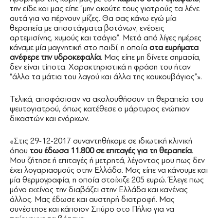
την είδε και μας είπε “μην ακούτε τους γιατρούς τα λένε
αυτά για να πέρνουν μίζες. Θα σας κάνω εγώ μία
θεραπεία με αποστάγματα βοτάνων, ενέσεις
αρτεμισίνης, χυμούς και τσάγια”. Μετά από λίγες ημέρες
κάναμε μία μαγνητική στο παιδί, η οποία
στα ευρήματα
ανέφερε την υδροκεφαλία
. Μας είπε μη δίνετε σημασία,
δεν είναι τίποτα. Χαρακτηριστικά η φράση του ήταν
“άλλα τα μάτια του λαγού και άλλα της κουκουβάγιας”».
Τελικά, αποφάσισαν να ακολουθήσουν τη θεραπεία του
ψευτογιατρού, όπως κατέθεσε ο μάρτυρας ενώπιον
δικαστών και ενόρκων.
«Στις 29-12-2017 συναντηθήκαμε σε ιδιωτική κλινική
όπου
του έδωσα 11.800 σε επιταγές για τη θεραπεία
.
Μου ζήτησε ή επιταγές ή μετρητά, λέγοντας μου πως δεν
έχει λογαριασμούς στην Ελλάδα. Μας είπε να κάνουμε και
μία θερμογραφία, η οποία στοίχιζε 205 ευρώ. Έλεγε πως
μόνο εκείνος την διαβάζει στην Ελλάδα και κανένας
άλλος. Μας έδωσε και αυστηρή διατροφή. Μας
συνέστησε και κάποιον Σπύρο στο Πήλιο για να