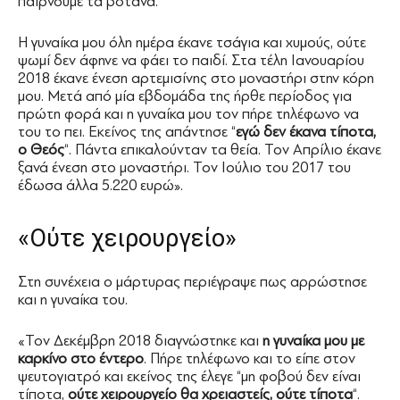
παίρνουμε τα βότανα.
Η γυναίκα μου όλη ημέρα έκανε τσάγια και χυμούς, ούτε
ψωμί δεν άφηνε να φάει το παιδί. Στα τέλη Ιανουαρίου
2018 έκανε ένεση αρτεμισίνης στο μοναστήρι στην κόρη
μου. Μετά από μία εβδομάδα της ήρθε περίοδος για
πρώτη φορά και η γυναίκα μου τον πήρε τηλέφωνο να
του το πει. Εκείνος της απάντησε “
εγώ δεν έκανα τίποτα,
ο Θεός
“. Πάντα επικαλούνταν τα θεία. Τον Απρίλιο έκανε
ξανά ένεση στο μοναστήρι. Τον Ιούλιο του 2017 του
έδωσα άλλα 5.220 ευρώ».
«Ούτε χειρουργείο»
Στη συνέχεια ο μάρτυρας περιέγραψε πως αρρώστησε
και η γυναίκα του.
«Τον Δεκέμβρη 2018 διαγνώστηκε και
η γυναίκα μου με
καρκίνο στο έντερο
. Πήρε τηλέφωνο και το είπε στον
ψευτογιατρό και εκείνος της έλεγε “μη φοβού δεν είναι
τίποτα,
ούτε χειρουργείο θα χρειαστείς, ούτε τίποτα
“.