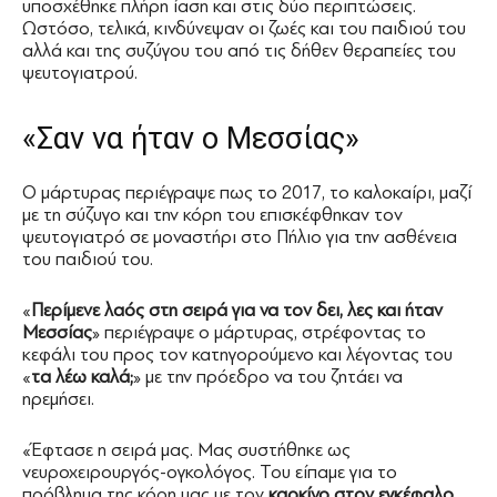
υποσχέθηκε πλήρη ίαση και στις δύο περιπτώσεις.
Ωστόσο, τελικά, κινδύνεψαν οι ζωές και του παιδιού του
αλλά και της συζύγου του από τις δήθεν θεραπείες του
ψευτογιατρού.
«Σαν να ήταν ο Μεσσίας»
Ο μάρτυρας περιέγραψε πως το 2017, το καλοκαίρι, μαζί
με τη σύζυγο και την κόρη του επισκέφθηκαν τον
ψευτογιατρό σε μοναστήρι στο Πήλιο για την ασθένεια
του παιδιού του.
«
Περίμενε λαός στη σειρά για να τον δει, λες και ήταν
Μεσσίας
» περιέγραψε ο μάρτυρας, στρέφοντας το
κεφάλι του προς τον κατηγορούμενο και λέγοντας του
«
τα λέω καλά;
» με την πρόεδρο να του ζητάει να
ηρεμήσει.
«Έφτασε η σειρά μας. Μας συστήθηκε ως
νευροχειρουργός-ογκολόγος. Του είπαμε για το
πρόβλημα της κόρη μας με τον
καρκίνο στον εγκέφαλο
,