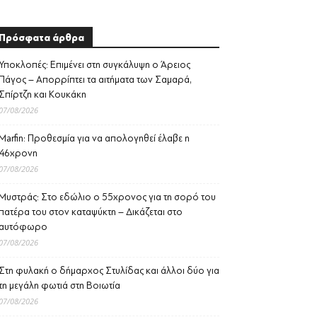
Πρόσφατα άρθρα
Υποκλοπές: Επιμένει στη συγκάλυψη ο Άρειος
Πάγος – Απορρίπτει τα αιτήματα των Σαμαρά,
Σπίρτζη και Κουκάκη
07/08/2026
Marfin: Προθεσμία για να απολογηθεί έλαβε η
46χρονη
07/08/2026
Μυστράς: Στο εδώλιο ο 55χρονος για τη σορό του
πατέρα του στον καταψύκτη – Δικάζεται στο
αυτόφωρο
07/08/2026
Στη φυλακή ο δήμαρχος Στυλίδας και άλλοι δύο για
τη μεγάλη φωτιά στη Βοιωτία
07/08/2026