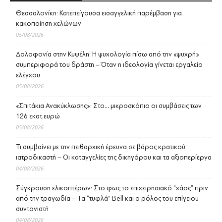
Θεσσαλονίκη: Κατεπείγουσα εισαγγελική παρέμβαση για
κακοποίηση χελώνων
05/08/2026
Δολοφονία στην Κυψέλη: Η ψυχολογία πίσω από την «ψυχρή»
συμπεριφορά του δράστη – Όταν η ιδεολογία γίνεται εργαλείο
ελέγχου
05/08/2026
«Σπιτάκια Ανακύκλωσης»: Στο… μικροσκόπιο οι συμβάσεις των
126 εκατ.ευρώ
05/08/2026
Τι συμβαίνει με την πειθαρχική έρευνα σε βάρος κρατικού
ιατροδικαστή – Οι καταγγελίες της δικηγόρου και τα αξιοπερίεργα
04/08/2026
Σύγκρουση ελικοπτέρων: Στο φως το επιχειρησιακό “χάος” πριν
από την τραγωδία – Τα “τυφλά” Bell και ο ρόλος του επίγειου
συντονιστή
04/08/2026