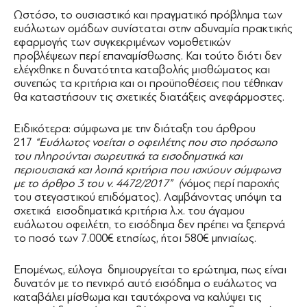
Ωστόσο, το ουσιαστικό και πραγματικό πρόβλημα των
ευάλωτων ομάδων συνίσταται στην αδυναμία πρακτικής
εφαρμογής των συγκεκριμένων νομοθετικών
προβλέψεων περί επαναμίσθωσης. Και τούτο διότι δεν
ελέγχθηκε η δυνατότητα καταβολής μισθώματος και
συνεπώς τα κριτήρια και οι προϋποθέσεις που τέθηκαν
θα καταστήσουν τις σχετικές διατάξεις ανεφάρμοστες.
Ειδικότερα: σύμφωνα με την διάταξη του άρθρου
217
“Ευάλωτος νοείται ο οφειλέτης που στο πρόσωπο
του πληρούνται σωρευτικά τα εισοδηματικά και
περιουσιακά και λοιπά κριτήρια που ισχύουν σύμφωνα
με το άρθρο 3 του ν. 4472/2017” (
νόμος περί παροχής
του στεγαστικού επιδόματος). Λαμβάνοντας υπόψη τα
σχετικά εισοδηματικά κριτήρια λ.χ. του άγαμου
ευάλωτου οφειλέτη, το εισόδημα δεν πρέπει να ξεπερνά
το ποσό των 7.000€ ετησίως, ήτοι 580€ μηνιαίως.
Επομένως, εύλογα δημιουργείται το ερώτημα, πως είναι
δυνατόν με το πενιχρό αυτό εισόδημα ο ευάλωτος να
καταβάλει μίσθωμα και ταυτόχρονα να καλύψει τις