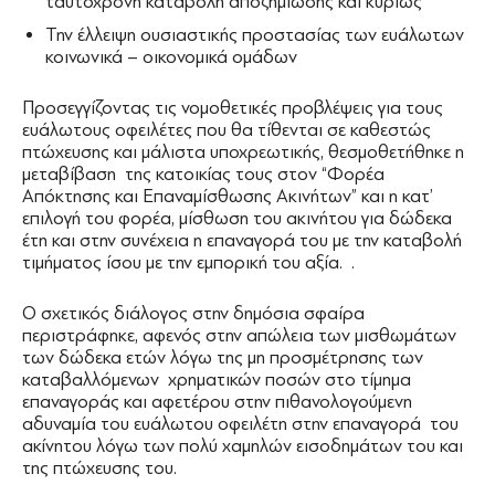
ταυτόχρονη καταβολή αποζημίωσης και κυρίως
Την έλλειψη ουσιαστικής προστασίας των ευάλωτων
κοινωνικά – οικονομικά ομάδων
Προσεγγίζοντας τις νομοθετικές προβλέψεις για τους
ευάλωτους οφειλέτες που θα τίθενται σε καθεστώς
πτώχευσης και μάλιστα υποχρεωτικής, θεσμοθετήθηκε η
μεταβίβαση της κατοικίας τους στον “Φορέα
Απόκτησης και Επαναμίσθωσης Ακινήτων” και η κατ’
επιλογή του φορέα, μίσθωση του ακινήτου για δώδεκα
έτη και στην συνέχεια η επαναγορά του με την καταβολή
τιμήματος ίσου με την εμπορική του αξία. .
Ο σχετικός διάλογος στην δημόσια σφαίρα
περιστράφηκε, αφενός στην απώλεια των μισθωμάτων
των δώδεκα ετών λόγω της μη προσμέτρησης των
καταβαλλόμενων χρηματικών ποσών στο τίμημα
επαναγοράς και αφετέρου στην πιθανολογούμενη
αδυναμία του ευάλωτου οφειλέτη στην επαναγορά του
ακίνητου λόγω των πολύ χαμηλών εισοδημάτων του και
της πτώχευσης του.