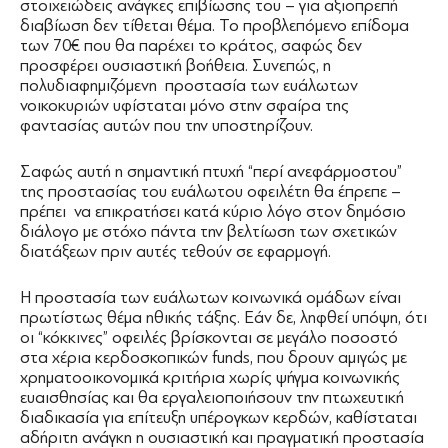
στοιχειώδεις ανάγκες επιβίωσης του – για αξιοπρεπή
διαβίωση δεν τίθεται θέμα. Το προβλεπόμενο επίδομα
των 70€ που θα παρέχει το κράτος, σαφώς δεν
προσφέρει ουσιαστική βοήθεια. Συνεπώς, η
πολυδιαφημιζόμενη προστασία των ευάλωτων
νοικοκυριών υφίσταται μόνο στην σφαίρα της
φαντασίας αυτών που την υποστηρίζουν.
Σαφώς αυτή η σημαντική πτυχή “περί ανεφάρμοστου”
της προστασίας του ευάλωτου οφειλέτη θα έπρεπε –
πρέπει να επικρατήσει κατά κύριο λόγο στον δημόσιο
διάλογο με στόχο πάντα την βελτίωση των σχετικών
διατάξεων πριν αυτές τεθούν σε εφαρμογή.
Η προστασία των ευάλωτων κοινωνικά ομάδων είναι
πρωτίστως θέμα ηθικής τάξης. Εάν δε, ληφθεί υπόψη, ότι
οι “κόκκινες” οφειλές βρίσκονται σε μεγάλο ποσοστό
στα χέρια κερδοσκοπικών funds, που δρουν αμιγώς με
χρηματοοικονομικά κριτήρια χωρίς ψήγμα κοινωνικής
ευαισθησίας και θα εργαλειοποιήσουν την πτωχευτική
διαδικασία για επίτευξη υπέρογκων κερδών, καθίσταται
αδήριτη ανάγκη η ουσιαστική και πραγματική προστασία