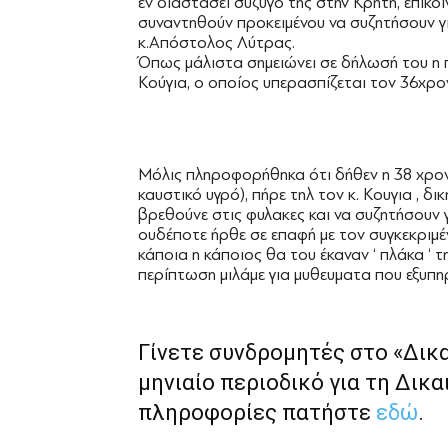
εν διαστάσει σύζυγό της στην Κρήτη, επικοι
συναντηθούν προκειμένου να συζητήσουν γ
κ.Απόστολος Λύτρας.
Όπως μάλιστα σημειώνει σε δήλωσή του η π
Κούγια, ο οποίος υπερασπίζεται τον 36χρο
Μόλις πληροφορήθηκα ότι δήθεν η 38 χρον
καυστικό υγρό), πήρε τηλ τον κ. Κουγια , δ
βρεθούνε στις φυλακες και να συζητήσουν γι
ουδέποτε ήρθε σε επαφή με τον συγκεκριμ
κάποια η κάποιος θα του έκαναν ‘ πλάκα ‘ τ
περίπτωση μιλάμε για μυθευματα που εξυπη
Γίνετε συνδρομητές στο «Δικ
μηνιαίο περιοδικό για τη Δικα
πληροφορίες πατήστε
εδώ
.