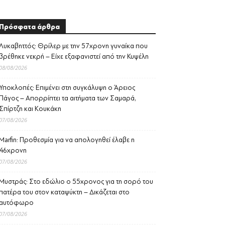
Πρόσφατα άρθρα
Λυκαβηττός: Θρίλερ με την 57χρονη γυναίκα που
βρέθηκε νεκρή – Είχε εξαφανιστεί από την Κυψέλη
08/08/2026
Υποκλοπές: Επιμένει στη συγκάλυψη ο Άρειος
Πάγος – Απορρίπτει τα αιτήματα των Σαμαρά,
Σπίρτζη και Κουκάκη
07/08/2026
Marfin: Προθεσμία για να απολογηθεί έλαβε η
46χρονη
07/08/2026
Μυστράς: Στο εδώλιο ο 55χρονος για τη σορό του
πατέρα του στον καταψύκτη – Δικάζεται στο
αυτόφωρο
07/08/2026