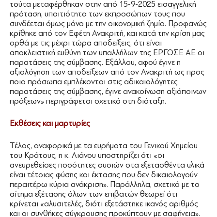
τούτα μεταφέρθηκαν στην από 15-9-2025 εισαγγελική
πρόταση, υπαιτιότητα των εκπροσώπων τους που
συνδέεται όμως μόνο με την οικονομική ζημία. Προφανώς
κρίθηκε από τον Εφέτη Ανακριτή, και κατά την κρίση μας
ορθά με τις μέχρι τώρα αποδείξεις, ότι είναι
αποκλειστική ευθύνη των υπαλλήλων της ΕΡΓΟΣΕ ΑΕ οι
παρατάσεις της σύμβασης. Εξάλλου, αφού έγινε η
αξιολόγηση των αποδείξεων από τον Ανακριτή ως προς
ποια πρόσωπα εμπλέκονται στις αδικαιολόγητες
παρατάσεις της σύμβασης, έγινε ανακοίνωση αξιόποινων
πράξεων» περιγράφεται σχετικά στη διάταξη.
Εκθέσεις και μαρτυρίες
Τέλος, αναφορικά με τα ευρήματα του Γενικού Χημείου
του Κράτους, η κ. Λιάνου υποστηρίζει ότι «οι
ανευρεθείσες ποσότητες ουσιών στα εξετασθέντα υλικά
είναι τέτοιας φύσης και έκτασης που δεν δικαιολογούν
περαιτέρω κύρια ανάκριση». Παράλληλα, σχετικά με το
αίτημα εξέτασης όλων των επιβατών θεωρεί ότι
κρίνεται «αλυσιτελές, διότι εξετάστηκε ικανός αριθμός
και οι συνθήκες σύγκρουσης προκύπτουν με σαφήνεια».