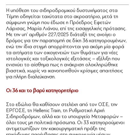
Η υπόθεση του σιδηροδρομικού δυστυχήματος στα
Τέμπη οδηγείται ταχύτατα στο ακροατήριο, μετά τη
σύμφωνη γνώμη που έδωσε η Πρόεδρος Εφετών
Λάρισας, Μαρία Λιάνου, επί της εισαγγελικής πρότασης.
Με την υπ’ αριθμόν 227/2025 διάταξή της ανοίγει ο
δρόμος για την παραπομπή σε δίκη 36 κατηγορουμένων,
ενώ την ίδια στιγμή απορρίπτονται για ακόμη μία φορά
τα αιτήματα των οικογενειών των θυμάτων για νέες
ιστολογικές και τοξικολογικές εξετάσεις – εξέλιξη που
ενισχύει το αίσθημα πως η ανάκριση ολοκληρώθηκε
βιαστικά, χωρίς να ικανοποιηθούν κρίσιμες απαιτήσεις
για πλήρη διαλεύκανση.
Οι 36 και το βαρύ κατηγορητήριο
Στο εδώλιο θα καθίσουν στελέχη από τον ΟΣΕ, την
ΕΡΓΟΣΕ, τη Hellenic Train, τη Ρυθμιστική Αρχή
Σιδηροδρόμων, αλλά και το υπουργείο Μεταφορών –
όλοι τους μη πολιτικά πρόσωπα. Οι 33 κατηγορούμενοι
αντιμετωπίζουν την κακουργηματική πράξη της
επικίνδυνης παρέμβασης στη συγκοινωνία μέσων