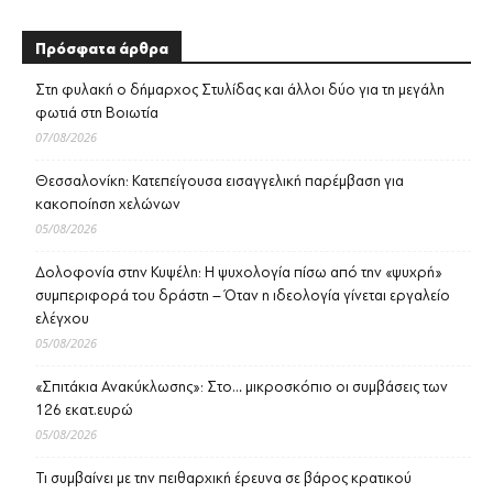
Πρόσφατα άρθρα
Στη φυλακή ο δήμαρχος Στυλίδας και άλλοι δύο για τη μεγάλη
φωτιά στη Βοιωτία
07/08/2026
Θεσσαλονίκη: Κατεπείγουσα εισαγγελική παρέμβαση για
κακοποίηση χελώνων
05/08/2026
Δολοφονία στην Κυψέλη: Η ψυχολογία πίσω από την «ψυχρή»
συμπεριφορά του δράστη – Όταν η ιδεολογία γίνεται εργαλείο
ελέγχου
05/08/2026
«Σπιτάκια Ανακύκλωσης»: Στο… μικροσκόπιο οι συμβάσεις των
126 εκατ.ευρώ
05/08/2026
Τι συμβαίνει με την πειθαρχική έρευνα σε βάρος κρατικού