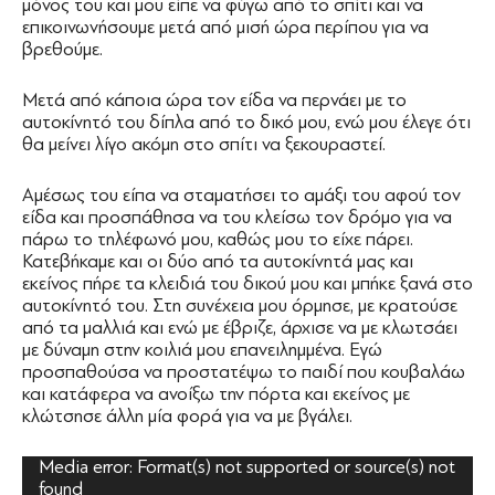
μόνος του και μου είπε να φύγω από το σπίτι και να
επικοινωνήσουμε μετά από μισή ώρα περίπου για να
βρεθούμε.
Μετά από κάποια ώρα τον είδα να περνάει με το
αυτοκίνητό του δίπλα από το δικό μου, ενώ μου έλεγε ότι
θα μείνει λίγο ακόμη στο σπίτι να ξεκουραστεί.
Αμέσως του είπα να σταματήσει το αμάξι του αφού τον
είδα και προσπάθησα να του κλείσω τον δρόμο για να
πάρω το τηλέφωνό μου, καθώς μου το είχε πάρει.
Κατεβήκαμε και οι δύο από τα αυτοκίνητά μας και
εκείνος πήρε τα κλειδιά του δικού μου και μπήκε ξανά στο
αυτοκίνητό του. Στη συνέχεια μου όρμησε, με κρατούσε
από τα μαλλιά και ενώ με έβριζε, άρχισε να με κλωτσάει
με δύναμη στην κοιλιά μου επανειλημμένα. Εγώ
προσπαθούσα να προστατέψω το παιδί που κουβαλάω
και κατάφερα να ανοίξω την πόρτα και εκείνος με
κλώτσησε άλλη μία φορά για να με βγάλει.
Πρόγραμμα
Media error: Format(s) not supported or source(s) not
Αναπαραγωγής
found