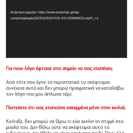
Βίντεο
Ανάκτηση αρχείου: https://www.ereportaz.gr/wp-
content/uploads/2023/11/EGKYOS-XYLODARMOS.mp4?_=1
Για ποιο λόγο έφτασε στο σημείο να σας χτυπήσει;
Από τότε που έγινε το περιστατικό το σκέφτομαι
συνέχεια αυτό και δεν μπορώ πραγματικά να καταλάβω
τον λόγο που μου άπλωσε χέρι.
Πιστεύετε ότι σας χτυπούσε εσκεμμένα μόνο στην κοιλιά;
Κοίταξε, δεν μπορώ να ξέρω τι είχε εκείνη τη στιγμή στο
μυαλό του. Δεν θέλω ούτε να σκέφτομαι αυτό το