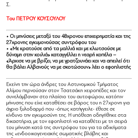
Σ.
Του ΠΕΤΡΟΥ ΚΟΥΣΟΥΛΟΥ
• Οι μηνύσεις μεταξύ του 48χρονου επιχειρηματία και της
27χρονης εγκυμονούσας συντρόφου του
• «Με κρατούσε από τα μαλλιά και με κλωτσούσε με
δύναμη στην κοιλιά» καταγγέλλει η νεαρή κοπέλα –
«Άρχισε να με βρίζει, να με γρατζουνάει και να απειλεί ότι
θα βάλει Αλβανούς να με σκοτώσουν» λέει ο εφοπλιστής
Εκείνη την ώρα άνδρες του Αστυνομικού Τμήματος
Αλίμου περνούσαν στον Τσατσάκη χειροπέδες και τον
συνελάμβαναν στο πλαίσιο του αυτοφώρου, κατόπιν
μήνυσης που είχε καταθέσει σε βάρος του η 27χρονη για
άγριο ξυλοδαρμό που -όπως κατήγγειλε- έθεσε σε
κίνδυνο την εγκυμοσύνη της. Η υπόθεση οδηγήθηκε στα
δικαστήρια, με τον εφοπλιστή να καταθέτει με τη σειρά
του μήνυση κατά της συντρόφου του για τα αδικήματα
της «ενδοοικογενειακής σωματικής βλάβης και