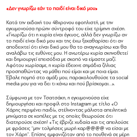
«Δεν γνωρίζω εάν το παιδί είναι δικό μου»
Κατά την εκδοχή του 48χρονου εφοπλιστή, με την
εγκυμονούσα πρώην σύντροφό του είχε τρίμηνη σχέση.
«Γνωρίζω ότι η κυρία είναι έγκυος, αλλά δεν γνωρίζω αν
το παιδί είναι δικό μου και της έχω ξεκαθαρίσει ότι αν
αποδειχτεί ότι είναι δικό μου θα το αναγνωρίσω και θα
αναλάβω τις ευθύνες μου. Η ανωτέρω κυρία σκηνοθετεί
και δημιουργεί επεισόδια με σκοπό να είμαστε μαζί.
Αφότου χωρίσαμε, η κυρία έδειχνε σημάδια ζήλιας
προσπαθώντας να μάθει πού είμαι και με ποια είμαι.
Έβαλε πομπό στο αμάξι μου, παρακολουθούσε τα social
media μου για να δει τι κάνω και πού βρίσκομαι…».
Σύμφωνα με τον Τσατσάκη, η εγκυμονούσα είχε
δημιουργήσει και προφίλ στο Instagram με τίτλο «Ο
Χάρης περιμένει παιδί», στέλνοντας μάλιστα απειλητικά
μηνύματα σε κοπέλες με τις οποίες θεωρούσε ότι
διατηρούσε σχέση! «Τις έβριζε χυδαία και τις απειλούσε
με φράσεις ‘‘μην τολμήσεις μωρή καρ@@@@ να είσαι με
τον Χάρη’’. Επίσης εμφανιζόταν από το πουθενά σε μέρη