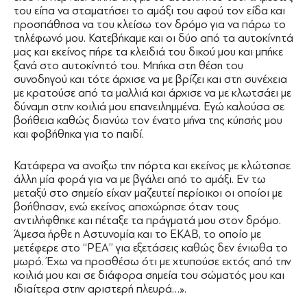
του είπα να σταματήσει το αμάξι του αφού τον είδα και
προσπάθησα να του κλείσω τον δρόμο για να πάρω το
τηλέφωνό μου. Κατεβήκαμε και οι δύο από τα αυτοκίνητά
μας και εκείνος πήρε τα κλειδιά του δικού μου και μπήκε
ξανά στο αυτοκίνητό του. Μπήκα στη θέση του
συνοδηγού και τότε άρχισε να με βρίζει και στη συνέχεια
με κρατούσε από τα μαλλιά και άρχισε να με κλωτσάει με
δύναμη στην κοιλιά μου επανειλημμένα. Εγώ καλούσα σε
βοήθεια καθώς διανύω τον ένατο μήνα της κύησής μου
και φοβήθηκα για το παιδί.
Κατάφερα να ανοίξω την πόρτα και εκείνος με κλώτσησε
άλλη μία φορά για να με βγάλει από το αμάξι. Εν τω
μεταξύ στο σημείο είχαν μαζευτεί περίοικοι οι οποίοι με
βοήθησαν, ενώ εκείνος αποχώρησε όταν τους
αντιλήφθηκε και πέταξε τα πράγματά μου στον δρόμο.
Άμεσα ήρθε η Αστυνομία και το ΕΚΑΒ, το οποίο με
μετέφερε στο ‘‘ΡΕΑ’’ για εξετάσεις καθώς δεν ένιωθα το
μωρό. Έχω να προσθέσω ότι με χτυπούσε εκτός από την
κοιλιά μου και σε διάφορα σημεία του σώματός μου και
ιδιαίτερα στην αριστερή πλευρά…».