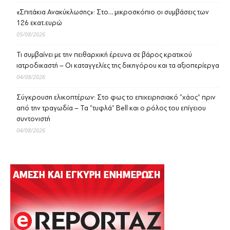
«Σπιτάκια Ανακύκλωσης»: Στο… μικροσκόπιο οι συμβάσεις των
126 εκατ.ευρώ
05/08/2026
Τι συμβαίνει με την πειθαρχική έρευνα σε βάρος κρατικού
ιατροδικαστή – Οι καταγγελίες της δικηγόρου και τα αξιοπερίεργα
04/08/2026
Σύγκρουση ελικοπτέρων: Στο φως το επιχειρησιακό “χάος” πριν
από την τραγωδία – Τα “τυφλά” Bell και ο ρόλος του επίγειου
συντονιστή
04/08/2026