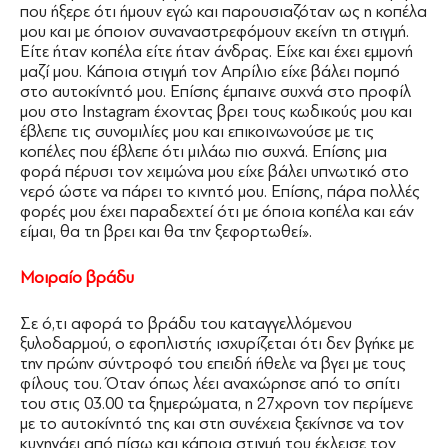
που ήξερε ότι ήμουν εγώ και παρουσιαζόταν ως η κοπέλα
μου και με όποιον συναναστρεφόμουν εκείνη τη στιγμή.
Είτε ήταν κοπέλα είτε ήταν άνδρας. Είχε και έχει εμμονή
μαζί μου. Κάποια στιγμή τον Απρίλιο είχε βάλει πομπό
στο αυτοκίνητό μου. Επίσης έμπαινε συχνά στο προφίλ
μου στο Instagram έχοντας βρει τους κωδικούς μου και
έβλεπε τις συνομιλίες μου και επικοινωνούσε με τις
κοπέλες που έβλεπε ότι μιλάω πιο συχνά. Επίσης μια
φορά πέρυσι τον χειμώνα μου είχε βάλει υπνωτικό στο
νερό ώστε να πάρει το κινητό μου. Επίσης, πάρα πολλές
φορές μου έχει παραδεχτεί ότι με όποια κοπέλα και εάν
είμαι, θα τη βρει και θα την ξεφορτωθεί».
Μοιραίο βράδυ
Σε ό,τι αφορά το βράδυ του καταγγελλόμενου
ξυλοδαρμού, ο εφοπλιστής ισχυρίζεται ότι δεν βγήκε με
την πρώην σύντροφό του επειδή ήθελε να βγει με τους
φίλους του. Όταν όπως λέει αναχώρησε από το σπίτι
του στις 03.00 τα ξημερώματα, η 27χρονη τον περίμενε
με το αυτοκίνητό της και στη συνέχεια ξεκίνησε να τον
κυνηγάει από πίσω και κάποια στιγμή του έκλεισε τον