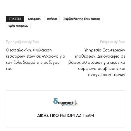
ΕΤΙΚΕΤΕΣ
Απόφαση
στελέχη
Συμβούλιο της Επικράτειας
χρέη εατιρειών
Προηγούμενο άρθρο
Επόμενο άρθρο
Θεσσαλονίκη: Φυλάκιση
Υπηρεσία Εσωτερικών
τεσσάρων ετών σε 49χρονο για
Υποθέσεων: Δικογραφία σε
τον ξυλοδαρμό της συζύγου
βάρος 30 ατόμων για εικονικά
του
σύμφωνα συμβίωσης και
αναγνώριση τέκνων
ΔΙΚΑΣΤΙΚΟ ΡΕΠΟΡΤΑΖ TEAM