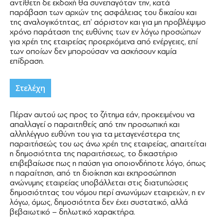
αντίθετη δε εκδοχή θα συνεπαγόταν την, κατά
παράβαση των αρχών της ασφάλειας του δικαίου και
της αναλογικότητας, επ’ αόριστον και για μη προβλέψιμο
χρόνο παράταση της ευθύνης των εν λόγω προσώπων
για χρέη της εταιρείας προερχόμενα από ενέργειες, επί
των οποίων δεν μπορούσαν να ασκήσουν καμία
επίδραση.
Στελέχη
Πέραν αυτού ως προς το ζήτημα εάν, προκειμένου να
απαλλαγεί ο παραιτηθείς από την προσωπική και
αλληλέγγυο ευθύνη του για τα μεταγενέστερα της
παραιτήσεώς του ως άνω χρέη της εταιρείας, απαιτείται
η δημοσιότητα της παραιτήσεως, το δικαστήριο
επιβεβαίωσε πως η παύση για οποιονδήποτε λόγο, όπως
η παραίτηση, από τη διοίκηση και εκπροσώπηση
ανώνυμης εταιρείας υποβάλλεται στις διατυπώσεις
δημοσιότητας του νόμου περί ανωνύμων εταιρειών, η εν
λόγω, όμως, δημοσιότητα δεν έχει συστατικό, αλλά
βεβαιωτικό – δηλωτικό χαρακτήρα.