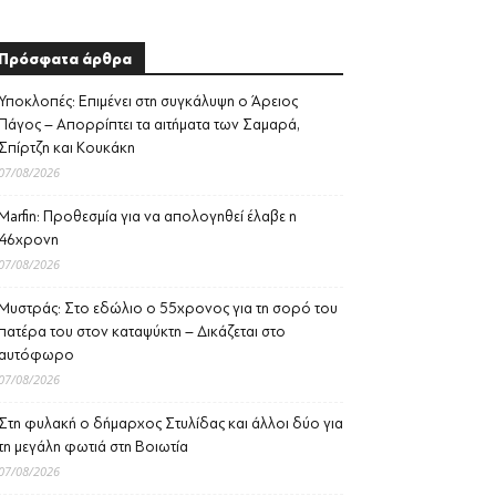
Πρόσφατα άρθρα
Υποκλοπές: Επιμένει στη συγκάλυψη ο Άρειος
Πάγος – Απορρίπτει τα αιτήματα των Σαμαρά,
Σπίρτζη και Κουκάκη
07/08/2026
Marfin: Προθεσμία για να απολογηθεί έλαβε η
46χρονη
07/08/2026
Μυστράς: Στο εδώλιο ο 55χρονος για τη σορό του
πατέρα του στον καταψύκτη – Δικάζεται στο
αυτόφωρο
07/08/2026
Στη φυλακή ο δήμαρχος Στυλίδας και άλλοι δύο για
τη μεγάλη φωτιά στη Βοιωτία
07/08/2026