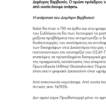
Δημήτρης Βερβεσός. Ο πρώην πρόεδρος του
από ουσία έχουμε ανάγκη».
Η ανάρτηση του Δημήτρη Βερβεσού:
Καλό θα ήταν ο ΠΘ να έρθει και στα γραφε
του Συλλόγου,να δει πως λειτουργεί το port
μείζονα προβλήματα που αντιμετωπίζει ο δ
δυσλειτουργίες του συστήματος,να αντιληφ
των δικογράφων στα Δικαστήρια που μας 
πιστοποιητικών,την ανυπαρξία του ΟΣΔΥ-ΠΠ
επισκέψεις σε προεπιλεγμένα δικηγορικά γρ
της πραγματικής κατάστασης που επικρατε
Πρωτοδικεία (Αθήνα/ Θεσσαλονίκη/ Πειραιά
όπου εκεί η ψηφιακή Δικαιοσύνη είναι «γράμ
Από επικοινωνία χορτάσαμε. Από ουσία έχ
Αττικής απο 16/9/26 .
Δεν αρκεί κύριε Πρωθυπουργέ μόνο το αμπαλ