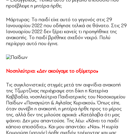
προέβλεψε η μητέρα ήρθε;
Μάρτυρας: Το παιδί είχε αυτό το γεγονός στις 29
Ιανουαρίου 2022 που οδήγησε τελικά σε θάνατο. Στις 29
Ιανουαρίου 2022 δεν ξέρει κανείς τι προηγήθηκε της
ανακοπής. Το παιδί βρέθηκε σχεδόν νεκρό. Πολύ
περίεργο αυτό που έγινε.
Νοσηλεύτρια: «Δεν ακούγαμε το οξύμετρο»
Τις συγκλονιστικές στιγμές μετά την αιφνίδια ανακοπή
της Τζωρτζίνας περιέγραψε στη δίκη η Κατερίνα
Καββαδία, νοσηλεύτρια Παιδιατρικής του Νοσοκομείου
Παίδων «Παναγιώτη & Αγλαΐας Κυριακού». Όπως είπε,
όταν συνέβη η ανακοπή, η μητέρα ήρθε προς το μέρος
της, αλλά δεν της μιλούσε αρχικά: «Κατάλαβα ότι μας
ψάχνει. Δεν μου απαντούσε. Της λέω: «Κάνει το παιδί
κάποιο επεισόδιο;». Και μου απαντάει: «Ναι». Η κυρία
Κουρούση (ιατρός) ήρθε σχεδόν τρέχοντας και μας