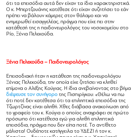
ότι τα επεισόδια αυτά δεν είχαν τα ίδια χαρακτηριστικά.
Ο κ. Μπερτζουάνης κατέθεσε ότι είχαν συζητήσει το εάν
πρέπει να βάλουν κάμερες στον θάλαμο και να
ενημερωθεί εισαγγελέας, πράγμα που είχε πει στην
κατάθεσή της η παιδονευρολόγος του νοσοκομείου στο
Ρίο, Ξένια Πελεκούδα.
Ξένια Πελεκούδα – Παιδονευρολόγος
Επεισοδιακή ήταν η κατάθεση της παιδονευρολόγου
Ξένιας Πελεκούδα, την οποία είχε ζητήσει να κληθεί
επίμονα ο Αλέξης Κούγιας. Η ίδια ανεβαίνοντας στο βήμα
διέψευσε τον συνήγορο
της Πισπιρίγκου: «Θέλω να πω
ότι ποτέ δεν κατέθεσα ότι τα επιληπτικά επεισόδια της
Τζωρτζίνας είναι αληθή. Χθες διάβασα ανακοίνωση από
το γραφείο του κ. Κούγια ο οποίος αναγράφει σε πρώτο
πρόσωπο ότι κατέθεσα εγώ για αληθή επιληπτικά
επεισόδια, πράγμα που δεν είπα ποτέ. Το αντίθετο
μάλιστα! Ουδέποτε κατήγγειλα το ΥΔΕΖΙ ή τον κ.