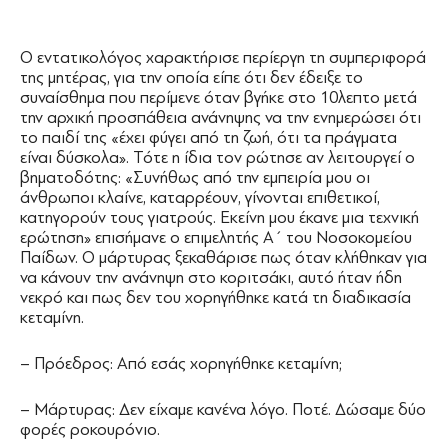
Ο εντατικολόγος χαρακτήρισε περίεργη τη συμπεριφορά
της μητέρας, για την οποία είπε ότι δεν έδειξε το
συναίσθημα που περίμενε όταν βγήκε στο 10λεπτο μετά
την αρχική προσπάθεια ανάνηψης να την ενημερώσει ότι
το παιδί της «έχει φύγει από τη ζωή, ότι τα πράγματα
είναι δύσκολα». Τότε η ίδια τον ρώτησε αν λειτουργεί ο
βηματοδότης: «Συνήθως από την εμπειρία μου οι
άνθρωποι κλαίνε, καταρρέουν, γίνονται επιθετικοί,
κατηγορούν τους γιατρούς. Εκείνη μου έκανε μια τεχνική
ερώτηση» επισήμανε ο επιμελητής Α΄ του Νοσοκομείου
Παίδων. Ο μάρτυρας ξεκαθάρισε πως όταν κλήθηκαν για
να κάνουν την ανάνηψη στο κοριτσάκι, αυτό ήταν ήδη
νεκρό και πως δεν του χορηγήθηκε κατά τη διαδικασία
κεταμίνη.
– Πρόεδρος: Από εσάς χορηγήθηκε κεταμίνη;
– Μάρτυρας: Δεν είχαμε κανένα λόγο. Ποτέ. Δώσαμε δύο
φορές ροκουρόνιο.