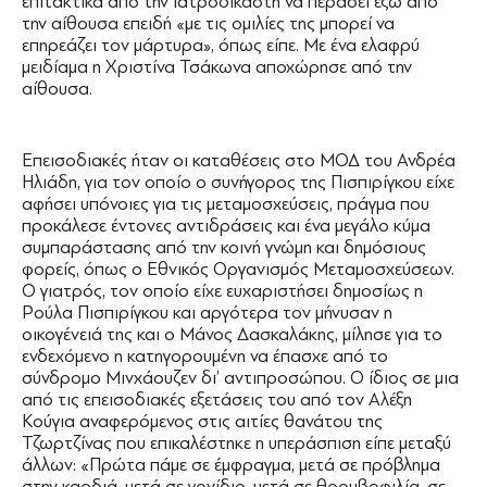
επιτακτικά από την ιατροδικαστή να περάσει έξω από
την αίθουσα επειδή «με τις ομιλίες της μπορεί να
επηρεάζει τον μάρτυρα», όπως είπε. Με ένα ελαφρύ
μειδίαμα η Χριστίνα Τσάκωνα αποχώρησε από την
αίθουσα.
Επεισοδιακές ήταν οι καταθέσεις στο ΜΟΔ του Ανδρέα
Ηλιάδη, για τον οποίο ο συνήγορος της Πισπιρίγκου είχε
αφήσει υπόνοιες για τις μεταμοσχεύσεις, πράγμα που
προκάλεσε έντονες αντιδράσεις και ένα μεγάλο κύμα
συμπαράστασης από την κοινή γνώμη και δημόσιους
φορείς, όπως ο Εθνικός Οργανισμός Μεταμοσχεύσεων.
Ο γιατρός, τον οποίο είχε ευχαριστήσει δημοσίως η
Ρούλα Πισπιρίγκου και αργότερα τον μήνυσαν η
οικογένειά της και ο Μάνος Δασκαλάκης, μίλησε για το
ενδεχόμενο η κατηγορουμένη να έπασχε από το
σύνδρομο Μινχάουζεν δι’ αντιπροσώπου. Ο ίδιος σε μια
από τις επεισοδιακές εξετάσεις του από τον Αλέξη
Κούγια αναφερόμενος στις αιτίες θανάτου της
Τζωρτζίνας που επικαλέστηκε η υπεράσπιση είπε μεταξύ
άλλων: «Πρώτα πάμε σε έμφραγμα, μετά σε πρόβλημα
στην καρδιά, μετά σε γονίδιο, μετά σε θρομβοφιλία, σε