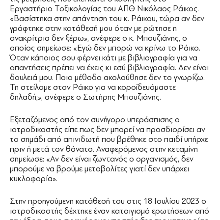
Εργαστήριο Τοξικολογίας του ΑΠΘ Νικόλαος Ράικος.
«Βασίστηκα στην απάντηση του κ. Ράικου, τώρα αν δεν
γράφτηκε στην κατάθεσή μου όταν με ρώτησε η
ανακρίτρια δεν ξέρω», ανέφερε ο κ. Μπουζιάνης, ο
οποίος σημείωσε: «Εγώ δεν μπορώ να κρίνω το Ράικο.
Όταν κάποιος σου φέρνει κάτι με βιβλιογραφία για να
απαντήσεις πρέπει να έχεις κι εσύ βιβλιογραφία. Δεν είναι
δουλειά μου. Ποια μέθοδο ακολούθησε δεν το γνωρίζω.
Τη στείλαμε στον Ράικο για να κοροϊδευόμαστε
δηλαδή;», ανέφερε ο Σωτήρης Μπουζιάνης.
Εξεταζόμενος από τον συνήγορο υπεράσπισης ο
ιατροδικαστής είπε πως δεν μπορεί να προσδιορίσει αν
το σημάδι από απινιδωτή που βρέθηκε στο παιδί υπήρχε
πριν ή μετά τον θάνατο. Αναφερόμενος στην κεταμίνη
σημείωσε: «Αν δεν είναι ζωντανός ο οργανισμός, δεν
μπορούμε να βρούμε μεταβολίτες γιατί δεν υπάρχει
κυκλοφορία».
Στην προηγούμενη κατάθεσή του στις 18 Ιουλίου 2023 ο
ιατροδικαστής δέχτηκε έναν καταιγισμό ερωτήσεων από