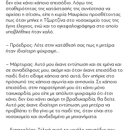
δεν είχε κάνει κάποιο επεισόδιο. Λόγω της
σταθερότητας της κατάστασής της συνέστησα να
αρχίσει η σίτιση», είπε η κυρία Μαυρίκου προσθέτοντας
πως όταν μπήκε η Τζωρτζίνα στο νοσοκομείο τους της
έγινε έλεγχος, ενώ και το εγκεφαλογράφημα στο οποίο
υποβλήθηκε ήταν καλό.
– Πρόεδρος: Λέτε στην κατάθεσή σας πως η μητέρα
ήταν ιδιαίτερη ψύχραιμη…
– Μάρτυρας: Αυτό μου έκανε εντύπωση και σε εμένα και
σε συναδέλφους μου, ακόμη και όταν έκανε επεισόδια το
παιδί, διότι είδαμε κάποια από αυτά, δεν υπήρχε στο
πρόσωπό της κάποια αγωνία και ανησυχία. Σε κάποιο
επεισόδιο, στην παρατήρησή μου ότι κάνει μόνο
ταχυκαρδία, μου είπε με απόλυτη ψυχραιμία ότι έτσι
κάνει, δεν έχει κάνει ακόμη τη βραδυκαρδία, θα δείτε.
Αυτό μας έκανε ιδιαίτερη εντύπωση, μια μητέρα να
προβλέπει τι θα γίνει με το παιδί της, όταν είναι στο
νοσοκομείο και συνδεδεμένο με μηχανήματα.
– Εισαγγελέας: Τελικά αυτό το μεγάλο επεισόδιο που