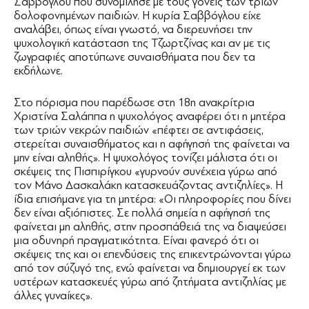
Σαββόγλου που συνομίλησε με τους γονείς των τριών
δολοφονημένων παιδιών. Η κυρία Σαββόγλου είχε
αναλάβει, όπως είναι γνωστό, να διερευνήσει την
ψυχολογική κατάσταση της Τζωρτζίνας και αν με τις
ζωγραφιές αποτύπωνε συναισθήματα που δεν τα
εκδήλωνε.
Στο πόρισμα που παρέδωσε στη 18η ανακρίτρια
Χριστίνα Σαλάππα η ψυχολόγος αναφέρει ότι η μητέρα
των τριών νεκρών παιδιών «πέφτει σε αντιφάσεις,
στερείται συναισθήματος και η αφήγησή της φαίνεται να
μην είναι αληθής». Η ψυχολόγος τονίζει μάλιστα ότι οι
σκέψεις της Πισπιρίγκου «γυρνούν συνέχεια γύρω από
τον Μάνο Δασκαλάκη κατασκευάζοντας αντιζηλίες». Η
ίδια επισήμανε για τη μητέρα: «Οι πληροφορίες που δίνει
δεν είναι αξιόπιστες. Σε πολλά σημεία η αφήγησή της
φαίνεται μη αληθής, στην προσπάθειά της να διαψεύσει
μια οδυνηρή πραγματικότητα. Είναι φανερό ότι οι
σκέψεις της και οι επενδύσεις της επικεντρώνονται γύρω
από τον σύζυγό της, ενώ φαίνεται να δημιουργεί εκ των
υστέρων κατασκευές γύρω από ζητήματα αντιζηλίας με
άλλες γυναίκες».