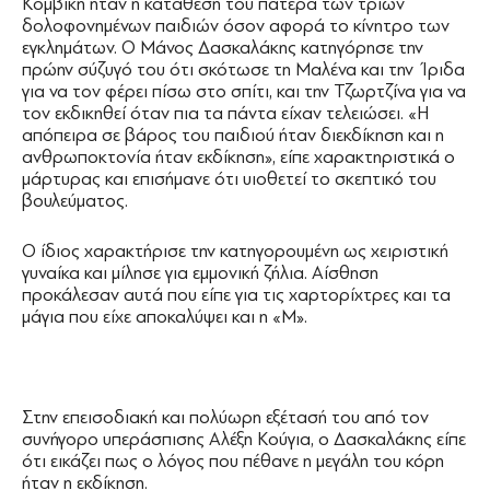
Κομβική ήταν η κατάθεση του πατέρα των τριών
δολοφονημένων παιδιών όσον αφορά το κίνητρο των
εγκλημάτων. Ο Μάνος Δασκαλάκης κατηγόρησε την
πρώην σύζυγό του ότι σκότωσε τη Μαλένα και την Ίριδα
για να τον φέρει πίσω στο σπίτι, και την Τζωρτζίνα για να
τον εκδικηθεί όταν πια τα πάντα είχαν τελειώσει. «Η
απόπειρα σε βάρος του παιδιού ήταν διεκδίκηση και η
ανθρωποκτονία ήταν εκδίκηση», είπε χαρακτηριστικά ο
μάρτυρας και επισήμανε ότι υιοθετεί το σκεπτικό του
βουλεύματος.
Ο ίδιος χαρακτήρισε την κατηγορουμένη ως χειριστική
γυναίκα και μίλησε για εμμονική ζήλια. Αίσθηση
προκάλεσαν αυτά που είπε για τις χαρτορίχτρες και τα
μάγια που είχε αποκαλύψει και η «Μ».
Στην επεισοδιακή και πολύωρη εξέτασή του από τον
συνήγορο υπεράσπισης Αλέξη Κούγια, ο Δασκαλάκης είπε
ότι εικάζει πως ο λόγος που πέθανε η μεγάλη του κόρη
ήταν η εκδίκηση.