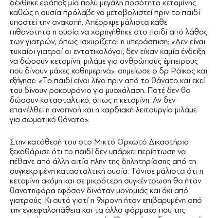
δέχθηκε εφάπαξ μία πολύ μεγάλη ποσότητα κεταμίνης
καθώς η ουσία πρόλαβε να μεταβολιστεί πριν το παιδί
υποστεί την ανακοπή. Απέρριψε μάλιστα κάθε
πιθανότητα η ουσία να χορηγήθηκε στο παιδί από λάθος
των γιατρών, όπως ισχυρίζεται η υπεράσπιση: «Δεν είναι
τυχαίοι γιατροί οι εντατικολόγοι, δεν είχαν καμία ένδειξη
να δώσουν κεταμίνη, μιλάμε για ανθρώπους έμπειρους
που δίνουν μάχες καθημερινά», σημείωσε ο δρ Ράικος και
εξήγησε: «Το παιδί είναι λίγο πριν από το θάνατο και εκεί
του δίνουν ροκουρόνιο για μυοχάλαση. Ποτέ δεν θα
δώσουν κατασταλτικό, όπως η κεταμίνη. Αν δεν
επανέλθει η αναπνοή και η καρδιακή λειτουργία μιλάμε
για σωματικό θάνατο».
Στην κατάθεσή του στο Μικτό Ορκωτό Δικαστήριο
ξεκαθάρισε ότι το παιδί δεν υπάρχει περίπτωση να
πέθανε από άλλη αιτία πλην της δηλητηρίασης από τη
συγκεκριμένη κατασταλτική ουσία. Τόνισε μάλιστα ότι η
κεταμίνη ακόμη και σε μικρότερη συγκέντρωση θα ήταν
θανατηφόρα εφόσον δινόταν μονομιάς και όχι από
γιατρούς. Κι αυτό γιατί η 9χρονη ήταν επιβαρυμένη από
την εγκεφαλοπάθεια και τα άλλα φάρμακα που της