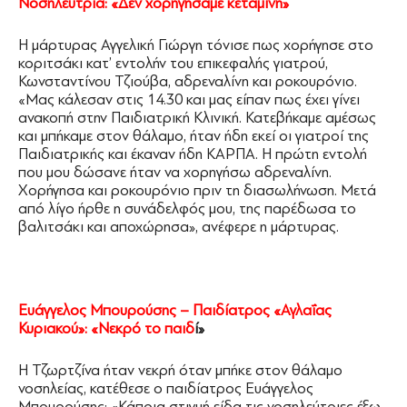
Νοσηλεύτρια: «Δεν χορηγήσαμε κεταμίνη»
Η μάρτυρας Αγγελική Γιώργη τόνισε πως χορήγησε στο
κοριτσάκι κατ’ εντολήν του επικεφαλής γιατρού,
Κωνσταντίνου Τζιούβα, αδρεναλίνη και ροκουρόνιο.
«Μας κάλεσαν στις 14.30 και μας είπαν πως έχει γίνει
ανακοπή στην Παιδιατρική Κλινική. Κατεβήκαμε αμέσως
και μπήκαμε στον θάλαμο, ήταν ήδη εκεί οι γιατροί της
Παιδιατρικής και έκαναν ήδη ΚΑΡΠΑ. Η πρώτη εντολή
που μου δώσανε ήταν να χορηγήσω αδρεναλίνη.
Χορήγησα και ροκουρόνιο πριν τη διασωλήνωση. Μετά
από λίγο ήρθε η συνάδελφός μου, της παρέδωσα το
βαλιτσάκι και αποχώρησα», ανέφερε η μάρτυρας.
Ευάγγελος Μπουρούσης – Παιδίατρος «Αγλαΐας
Κυριακού»: «Νεκρό το παιδ
ί»
Η Τζωρτζίνα ήταν νεκρή όταν μπήκε στον θάλαμο
νοσηλείας, κατέθεσε ο παιδίατρος Ευάγγελος
Μπουρούσης: «Κάποια στιγμή είδα τις νοσηλεύτριες έξω