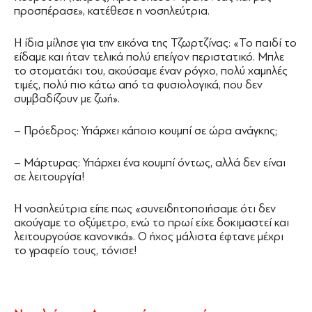
προσπέρασε», κατέθεσε η νοσηλεύτρια.
Η ίδια μίλησε για την εικόνα της Τζωρτζίνας: «Το παιδί το
είδαμε και ήταν τελικά πολύ επείγον περιστατικό. Μπλε
το στοματάκι του, ακούσαμε έναν ρόγχο, πολύ χαμηλές
τιμές, πολύ πιο κάτω από τα φυσιολογικά, που δεν
συμβαδίζουν με ζωή».
– Πρόεδρος: Υπάρχει κάποιο κουμπί σε ώρα ανάγκης;
– Μάρτυρας: Υπάρχει ένα κουμπί όντως, αλλά δεν είναι
σε λειτουργία!
Η νοσηλεύτρια είπε πως «συνειδητοποιήσαμε ότι δεν
ακούγαμε το οξύμετρο, ενώ το πρωί είχε δοκιμαστεί και
λειτουργούσε κανονικά». Ο ήχος μάλιστα έφτανε μέχρι
το γραφείο τους, τόνισε!