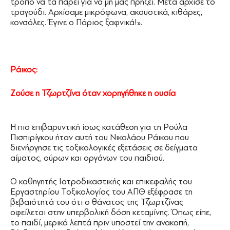
τρόπο να τα πάρει για να μη μας πρήζει. Μετά άρχισε το
τραγούδι. Αρχίσαμε μικρόφωνα, ακουστικά, κιθάρες,
κονσόλες. Έγινε ο Πάριος ξαφνικά!».
Ράικος:
Ζούσε η Τζωρτζίνα όταν χορηγήθηκε η ουσία
Η πιο επιβαρυντική ίσως κατάθεση για τη Ρούλα
Πισπιρίγκου ήταν αυτή του Νικολάου Ράικου που
διενήργησε τις τοξικολογικές εξετάσεις σε δείγματα
αίματος, ούρων και οργάνων του παιδιού.
Ο καθηγητής Ιατροδικαστικής και επικεφαλής του
Εργαστηρίου Τοξικολογίας του ΑΠΘ εξέφρασε τη
βεβαιότητά του ότι ο θάνατος της Τζωρτζίνας
οφείλεται στην υπερβολική δόση κεταμίνης. Όπως είπε,
το παιδί, μερικά λεπτά πριν υποστεί την ανακοπή,