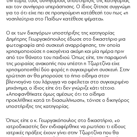
την έδρα, τους συνηγόρους υποστήριξης της κατηγορίας
και τον συνήγορο υπεράσπισης. Ο ίδιος ζήτησε συγγνώμη
για το ότι είχε πει σε προηγούμενη κατάθεσή του πως «η
νοσηλεύτρια στο Παίδων κατέθεσε ψέματα».
Ο εκ των δικηγόρων υποστήριξης της κατηγορίας
Δημήτρης Γεωργακόπουλος έδωσε στο δικαστήριο μια
φωτογραφία από συσκευή αναρρόφησης, την οποία
χρησιμοποιούσε η οικογένεια ακόμη και μία ημέρα πριν
από τον θάνατο του παιδιού. Όπως είπε, την παραμονή
της μοιραίας ανακοπής που υπέστη η Τζωρτζίνα είχε
χρησιμοποιηθεί δύο φορές η συγκεκριμένη συσκευή. Στην
ερώτηση αν θα μπορούσε το ήπιο οίδημα στον
βλεννογόνο του λάρυγγα να οφείλεται στο συγκεκριμένο
μηχάνημα, ο ίδιος είπε ότι δεν γνώριζε κάτι τέτοιο.
«Αποφανθήκατε όμως αμέσως ότι το οίδημα
προκλήθηκε κατά τη διασωλήνωση», τόνισε ο δικηγόρος
υποστήριξης της κατηγορίας.
Όπως είπε ο κ. Γεωργακόπουλος στο δικαστήριο, «ο
ιατροδικαστής δεν ενδιαφέρθηκε να ρωτήσει τι είδους
ιατρικές πράξεις έχουν γίνει στην Τζωρτζίνα που θα