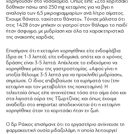
χορηγούσαν στο νοσοκομείο. Όπως είπε: «Στο κοριτσάκι
δόθηκαν πάνω από 250 mg κεταμίνης για να βγει η
αναλογία των 6,5 μικρογραμμαρίων ανά λίτρο αίματος.
Έχουμε θάνατο, ταχύτατο θάνατο». Τόνισε μάλιστα ότι
στις 14.28 όταν μπήκαν οι γιατροί στον θάλαμο το παιδί
ήταν άσφυγμο, με μυδρίαση και όλα τα χαρακτηριστικά
της ανακοπής καρδιάς.
Επισήμανε ότι η κεταμίνη χορηγήθηκε είτε ενδοφλέβια
(δρα σε 1-3 λεπτά), είτε ενδομυϊκά, οπότε και ο χρόνος
δράσης είναι 3-5 λεπτά. Απέκλεισε το ενδεχόμενο να
χορηγήθηκε μέσω της γαστροστομίας. «Αφού γίνει η
υποξία θέλουμε 3-5 λεπτά για να προκληθεί μυδρίαση»,
σημείωσε. Ο ίδιος επιβεβαίωσε τα ευρήματά του (την
κεταμίνη και τον μεταβολίτη της norκεταμίνη). Η
τελευταία όπως είπε ανιχνεύτηκε τόσο στο αίμα όσο και
στα λιγοστά ούρα της Τζωρτζίνας, και όπως έχουμε
αναδείξει στο ereportaz αποδεικνύεται ότι η κεταμίνη
χορηγήθηκε όταν το κοριτσάκι ήταν εν ζωή.
Ο δρ Ράικος επισήμανε ότι το εργαστήριο ανίχνευσε τη
φαρμακευτική ουσία μιδαζολάμη, η οποία λειτουργεί