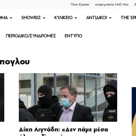
Ποιοι Είμαστε
Διαφημιστείτε Μαζί Μας
Ε
ΗΜΑ
SHOWBIZ
ΚΥΛΙΚΕΙΟ
ΑΝΤΙΔΙΚΟΙ
THE SP
ΠΕΡΙΟΔΙΚΟ/ΣΥΝΔΡΟΜΕΣ
ΕΝΤΥΠΟ
ππογλου
Δίκη Λιγνάδη: «Δεν πάμε μέσα