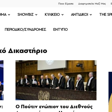
Ποιοι Είμαστε
Διαφημιστείτε Μαζί Μας
Ε
ΗΜΑ
SHOWBIZ
ΚΥΛΙΚΕΙΟ
ΑΝΤΙΔΙΚΟΙ
THE SP
ΠΕΡΙΟΔΙΚΟ/ΣΥΝΔΡΟΜΕΣ
ΕΝΤΥΠΟ
ικό Δικαστήριο
ν:
O Πούτιν ενώπιον του Διεθνούς