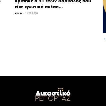
ρ
κρίθηκε ο 51 ετών δάσκαλος που
είχε ερωτική σχέση...
-
admin
11/07/2020