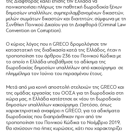
της Διαφθοράς καλεί επίσης την Ελλάδα να
ποινικοποιήσει πλήρως την παθητική δωροδοκία ξένων
δημοσίων υπαλλήλων, συμπεριλαμβανομένων δικαστών,
μελών σωμάτων δικαστών και διαιτητών, σύμφωνα με τη
Συνθήκη Ποινικού Δικαίου για τη Διαφθορά (Criminal Law
Convention on Corruption).
Ο κύριος λόγος που η GRECO δρομολόγησε την
καταστατική της διαδικασία κατά της Ελλάδος, ήταν η
τροποποίηση του άρθρου 236 του Ποινικού Κώδικα με
το οποίο η Ελλάδα υποβάθμισε το αδίκημα της
δωροδοκίας δημοσίων υπαλλήλων από κακούργημα σε
πλημμέλημα τον Ιούνιο του περασμένου έτους.
Μετά από μια κοινή αποστολή στελεχών της GRECO και
της ομάδας εργασίας του ΟΟΣΑ για τη δωροδοκία στη
χώρα μας, η Ελλάδα κατέστησε εκ νέου τη δωροδοκία
δημοσίων υπαλλήλων κακούργημα. Ωστόσο, όπως
χαρακτηριστικά αναφέρει η GRECO, για τα αδικήματα
δωροδοκίας που διαπράχθηκαν πριν από την
τροποποίηση του Ποινικού Κώδικα το Νοέμβριο 2019,
θα ισχύσουν πιο ήπιες κυρώσεις, κάτι που χαρακτηρίζει