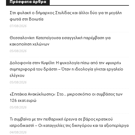
Πρόσφατα άρθρα
Στη φυλακή ο δήμαρχος Στυλίδας και άλλοι δύο για τη μεγάλη
φωτιά στη Βοιωτία
07/08/2026
Θεσσαλονίκη: Κατεπείγουσα εισαγγελική παρέμβαση για
κακοποίηση χελώνων
05/08/2026
Δολοφονία στην Κυψέλη: Η ψυχολογία πίσω από την «ψυχρή»
συμπεριφορά του δράστη – Όταν η ιδεολογία γίνεται εργαλείο
ελέγχου
05/08/2026
«Σπιτάκια Ανακύκλωσης»: Στο… μικροσκόπιο οι συμβάσεις των
126 εκατ.ευρώ
05/08/2026
Τι συμβαίνει με την πειθαρχική έρευνα σε βάρος κρατικού
ιατροδικαστή – Οι καταγγελίες της δικηγόρου και τα αξιοπερίεργα
04/08/2026