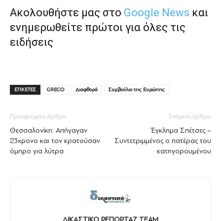
Ακολουθήστε μας στο
Google News
και
ενημερωθείτε πρώτοι για όλες τις
ειδήσεις
ΕΤΙΚΕΤΕΣ
GRECO
Διαφθορά
Συμβούλιο της Ευρώπης
Προηγούμενο άρθρο
Επόμενο άρθρο
Θεσσαλονίκη: Απήγαγαν
Έγκλημα Σπέτσες –
23χρονο και τον κρατούσαν
Συντετριμμένος ο πατέρας του
όμηρο για λύτρα
κατηγορουμένου
ΔΙΚΑΣΤΙΚΟ ΡΕΠΟΡΤΑΖ TEAM