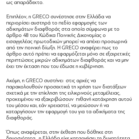
ως απαράδεκτο.
Επιπλέον, η GRECO συνέστησε στην Ελλάδα να
περιορίσει αυστηρά το πεδίο εφαρμογής των
αδικημάτων διαφθοράς στα οποία σύμφωνα με το
άρθρο 48 του Κώδικα Ποινικής Δικονομίας ο
εισαγγελέας πρωτοδικών μπορεί να απέχει προσωρινά
από την ποινική δίωξη. Η GRECO αναφέρει πως το
άρθρο αυτό πρέπει να εφαρμόζεται μόνο σε εξαιρετικές
περιπτώσεις μικρών αδικημάτων διαφθοράς και να μην
έχει την έκταση που του έδωσε η κυβέρνηση.
Ακόμη, η GRECO συστήνει στις αρχές να
παρακολουθούν προσεκτικά τη χρήση των διατάξεων
σχετικά με την επίκληση της ειλικρινούς μεταμέλειας,
προκειμένου να εξακριβώσουν πιθανή κατάχρηση αυτού
του μέσου και, εάν χρειαστεί, να μειώσουν ή να
καταργήσουν την εφαρμογή του για τα αδικήματα της
διαφθοράς.
Όπως αναφέρεται, στην έκθεση που δόθηκε στη
δημοσιότητα, η Ελλάδα είχε καταργήσει τη δυνατότητα