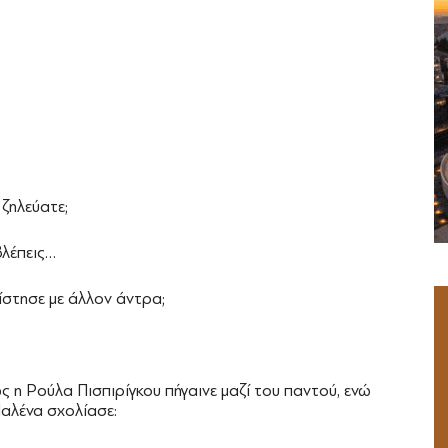
 ζηλεύατε;
βλέπεις…
πίστησε με άλλον άντρα;
ς η Ρούλα Πισπιρίγκου πήγαινε μαζί του παντού, ενώ
Μαλένα σχολίασε: