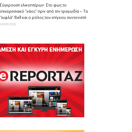
Σύγκρουση ελικοπτέρων: Στο φως το
επιχειρησιακό “χάος” πριν από την τραγωδία – Τα
“τυφλά” Bell και ο ρόλος του επίγειου συντονιστή
04/08/2026