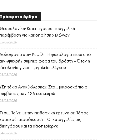
Πρόσφατα άρθρα
Θεσσαλονίκη: Κατεπείγουσα εισαγγελική
παρέμβαση για κακοποίηση χελώνων
05/08/2026
Δολοφονία στην Κυψέλη: Η ψυχολογία πίσω από
την «ψυχρή» συμπεριφορά του δράστη – Όταν η
ιδεολογία γίνεται εργαλείο ελέγχου
05/08/2026
«Σπιτάκια Ανακύκλωσης»: Στο… μικροσκόπιο οι
συμβάσεις των 126 εκατ.ευρώ
05/08/2026
Τι συμβαίνει με την πειθαρχική έρευνα σε βάρος
κρατικού ιατροδικαστή – Οι καταγγελίες της
δικηγόρου και τα αξιοπερίεργα
04/08/2026